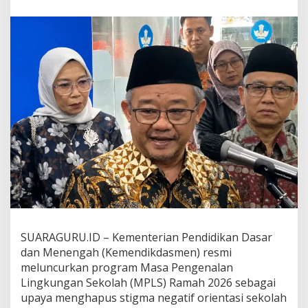
d
a
s
m
e
n
T
e
g
a
s
k
a
n
M
P
L
S
2
SUARAGURU.ID – Kementerian Pendidikan Dasar
0
dan Menengah (Kemendikdasmen) resmi
2
6
meluncurkan program Masa Pengenalan
B
Lingkungan Sekolah (MPLS) Ramah 2026 sebagai
e
upaya menghapus stigma negatif orientasi sekolah
b