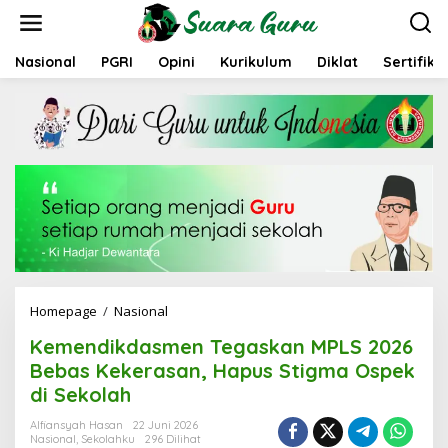
L
e
w
a
Nasional
PGRI
Opini
Kurikulum
Diklat
Sertifika
t
i
k
e
k
o
n
t
e
n
Homepage
/
Nasional
K
e
Kemendikdasmen Tegaskan MPLS 2026
m
e
Bebas Kekerasan, Hapus Stigma Ospek
n
di Sekolah
d
i
Alfiansyah Hasan
22 Juni 2026
k
Nasional
,
Sekolahku
296 Dilihat