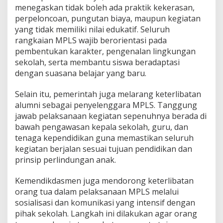
p
menegaskan tidak boleh ada praktik kekerasan,
e
perpeloncoan, pungutan biaya, maupun kegiatan
k
yang tidak memiliki nilai edukatif. Seluruh
d
rangkaian MPLS wajib berorientasi pada
i
pembentukan karakter, pengenalan lingkungan
S
e
sekolah, serta membantu siswa beradaptasi
k
dengan suasana belajar yang baru.
o
l
Selain itu, pemerintah juga melarang keterlibatan
a
alumni sebagai penyelenggara MPLS. Tanggung
h
jawab pelaksanaan kegiatan sepenuhnya berada di
bawah pengawasan kepala sekolah, guru, dan
tenaga kependidikan guna memastikan seluruh
kegiatan berjalan sesuai tujuan pendidikan dan
prinsip perlindungan anak.
Kemendikdasmen juga mendorong keterlibatan
orang tua dalam pelaksanaan MPLS melalui
sosialisasi dan komunikasi yang intensif dengan
pihak sekolah. Langkah ini dilakukan agar orang