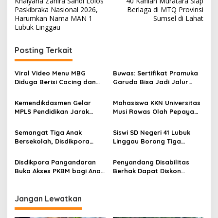
Khalyana Zahira Sandi Lolos
40 Kafilah Muratara Siap
a
Paskibraka Nasional 2026,
Berlaga di MTQ Provinsi
v
Harumkan Nama MAN 1
Sumsel di Lahat
Lubuk Linggau
i
g
Posting Terkait
a
s
Viral Video Menu MBG
Buwas: Sertifikat Pramuka
Diduga Berisi Cacing dan
Garuda Bisa Jadi Jalur
i
Ulat, Pemkab Musi Rawas
Khusus Masuk TNI, Polri,
p
Lakukan Investigasi
dan Perguruan Tinggi
Kemendikdasmen Gelar
Mahasiswa KKN Universitas
MPLS Pendidikan Jarak
Musi Rawas Olah Pepaya
o
Jauh, Bekali Murid Bangun
Menjadi Produk Bernilai
s
Kemandirian Belajar
Jual Tinggi, Dorong UMKM
Semangat Tiga Anak
Siswi SD Negeri 41 Lubuk
Desa Air Satan
Bersekolah, Disdikpora
Linggau Borong Tiga
Pangandaran Pastikan Hak
Medali Perunggu di
Pendidikan Terpenuhi
Kejuaraan Akuatik
Disdikpora Pangandaran
Penyandang Disabilitas
Indonesia Palembang
Buka Akses PKBM bagi Anak
Berhak Dapat Diskon
Korban Kekerasan Seksual
Minimal 20 Persen untuk
Biaya Sekolah dan Kuliah
Jangan Lewatkan