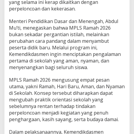
yang selama ini kerap dikaitkan dengan
a
perpeloncoan dan kekerasan.
s
K
e
Menteri Pendidikan Dasar dan Menengah, Abdul
k
Mu’ti, menegaskan bahwa MPLS Ramah 2026
e
bukan sekadar pergantian istilah, melainkan
r
perubahan cara pandang dalam menyambut
a
s
peserta didik baru. Melalui program ini,
a
Kemendikdasmen ingin menciptakan pengalaman
n
pertama di sekolah yang aman, nyaman, dan
,
menyenangkan bagi seluruh siswa.
H
a
p
MPLS Ramah 2026 mengusung empat pesan
u
utama, yakni Ramah, Hari Baru, Aman, dan Nyaman
s
di Sekolah. Konsep tersebut diharapkan dapat
S
mengubah praktik orientasi sekolah yang
t
i
sebelumnya rentan terhadap tindakan
g
perpeloncoan menjadi kegiatan yang penuh
m
penghargaan, kasih sayang, serta budaya damai.
a
O
Dalam pelaksanaannya, Kemendikdasmen
s