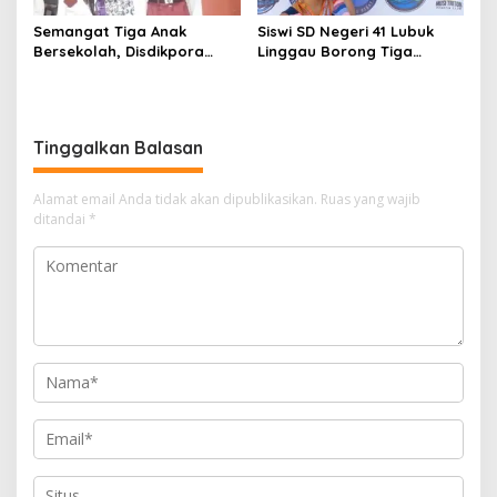
Semangat Tiga Anak
Siswi SD Negeri 41 Lubuk
Bersekolah, Disdikpora
Linggau Borong Tiga
Pangandaran Pastikan Hak
Medali Perunggu di
Pendidikan Terpenuhi
Kejuaraan Akuatik
Indonesia Palembang
Tinggalkan Balasan
Alamat email Anda tidak akan dipublikasikan.
Ruas yang wajib
ditandai
*