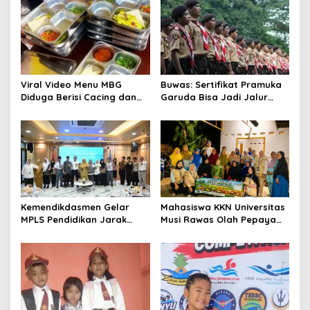
Viral Video Menu MBG
Buwas: Sertifikat Pramuka
Diduga Berisi Cacing dan
Garuda Bisa Jadi Jalur
Ulat, Pemkab Musi Rawas
Khusus Masuk TNI, Polri,
Lakukan Investigasi
dan Perguruan Tinggi
Kemendikdasmen Gelar
Mahasiswa KKN Universitas
MPLS Pendidikan Jarak
Musi Rawas Olah Pepaya
Jauh, Bekali Murid Bangun
Menjadi Produk Bernilai
Kemandirian Belajar
Jual Tinggi, Dorong UMKM
Desa Air Satan