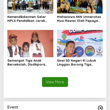
Kemendikdasmen Gelar
Mahasiswa KKN Universitas
MPLS Pendidikan Jarak
Musi Rawas Olah Pepaya
Jauh, Bekali Murid Bangun
Menjadi Produk Bernilai
Kemandirian Belajar
Jual Tinggi, Dorong UMKM
Desa Air Satan
Semangat Tiga Anak
Siswi SD Negeri 41 Lubuk
Bersekolah, Disdikpora
Linggau Borong Tiga
Pangandaran Pastikan Hak
Medali Perunggu di
Pendidikan Terpenuhi
Kejuaraan Akuatik
Indonesia Palembang
View More
Event