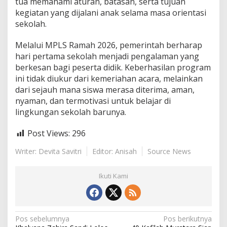
tua memahami aturan, batasan, serta tujuan
kegiatan yang dijalani anak selama masa orientasi
sekolah.
Melalui MPLS Ramah 2026, pemerintah berharap
hari pertama sekolah menjadi pengalaman yang
berkesan bagi peserta didik. Keberhasilan program
ini tidak diukur dari kemeriahan acara, melainkan
dari sejauh mana siswa merasa diterima, aman,
nyaman, dan termotivasi untuk belajar di
lingkungan sekolah barunya.
Post Views:
296
Writer: Devita Savitri
Editor: Anisah
Source News
Ikuti Kami
N
Pos sebelumnya
Pos berikutnya