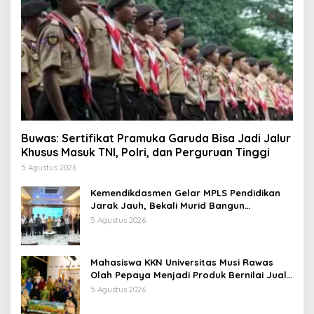
Buwas: Sertifikat Pramuka Garuda Bisa Jadi Jalur
Khusus Masuk TNI, Polri, dan Perguruan Tinggi
5 Agustus 2026
Kemendikdasmen Gelar MPLS Pendidikan
Jarak Jauh, Bekali Murid Bangun
Kemandirian Belajar
5 Agustus 2026
Mahasiswa KKN Universitas Musi Rawas
Olah Pepaya Menjadi Produk Bernilai Jual
Tinggi, Dorong UMKM Desa Air Satan
5 Agustus 2026