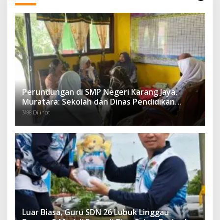
Perundungan di SMP Negeri Karang Jaya,
Muratara: Sekolah dan Dinas Pendidikan
Langsung Ambil Tindakan Tegas
3188 Dilihat
Luar Biasa, Guru SDN 26 Lubuk Linggau