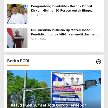
Penyandang Disabilitas Berhak Dapat
Diskon Minimal 20 Persen untuk Biaya
Sekolah dan Kuliah
31 Juli 2026
MK Bacakan Putusan Uji Materi Dana
Pendidikan untuk MBG, Kemendikdasmen
Tunggu Implikasi Putusan
30 Juli 2026
Berita PGRI
Ketua PGRI Sumsel Jadi Garda Terdepan
G