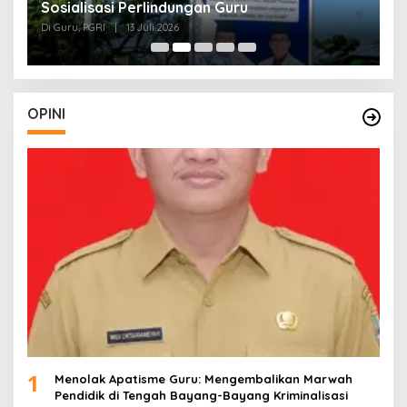
Sosialisasi Perlindungan Guru
L
J
Di Guru, PGRI
|
13 Juli 2026
Di
O
OPINI
1
Menolak Apatisme Guru: Mengembalikan Marwah
Pendidik di Tengah Bayang-Bayang Kriminalisasi