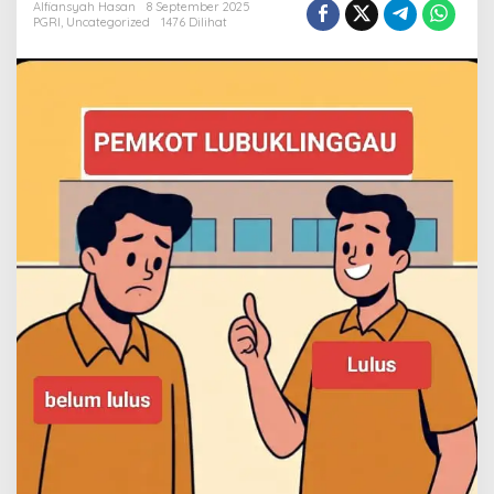
r
Alfiansyah Hasan
8 September 2025
PGRI
,
Uncategorized
1476 Dilihat
s
i
P
e
n
g
u
m
u
m
a
n
P
P
P
K
P
a
r
u
h
W
a
k