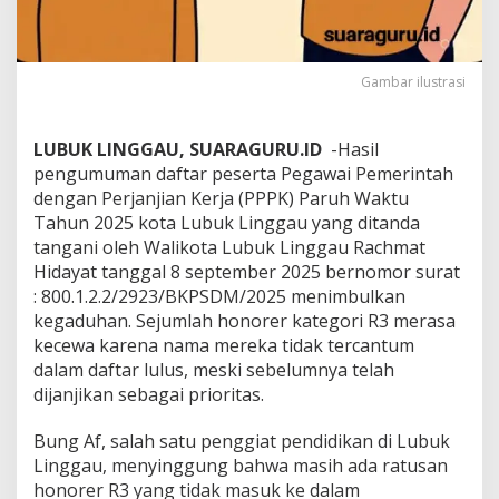
t
u
2
0
Gambar ilustrasi
2
5
d
LUBUK LINGGAU, SUARAGURU.ID
-Hasil
i
L
pengumuman daftar peserta Pegawai Pemerintah
u
dengan Perjanjian Kerja (PPPK) Paruh Waktu
b
Tahun 2025 kota Lubuk Linggau yang ditanda
u
tangani oleh Walikota Lubuk Linggau Rachmat
k
Hidayat tanggal 8 september 2025 bernomor surat
L
i
: 800.1.2.2/2923/BKPSDM/2025 menimbulkan
n
kegaduhan. Sejumlah honorer kategori R3 merasa
g
kecewa karena nama mereka tidak tercantum
g
dalam daftar lulus, meski sebelumnya telah
a
u
dijanjikan sebagai prioritas.
,
H
Bung Af, salah satu penggiat pendidikan di Lubuk
o
Linggau, menyinggung bahwa masih ada ratusan
n
honorer R3 yang tidak masuk ke dalam
o