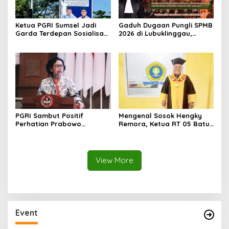
Ketua PGRI Sumsel Jadi
Gaduh Dugaan Pungli SPMB
Garda Terdepan Sosialisasi
2026 di Lubuklinggau,
Perlindungan Guru
Ketua BPPH Pemuda
Pancasila Jon Kenedi, S.H
Angkat Bicara: “Hukum
Harus Objektif, Jangan
Menghakimi”
PGRI Sambut Positif
Mengenal Sosok Hengky
Perhatian Prabowo
Remora, Ketua RT 05 Batu
terhadap Guru, Dorong
Urip Dosen yang Enerjik
Kenaikan Kesejahteraan
dan Dekat dengan Warga
View More
Event