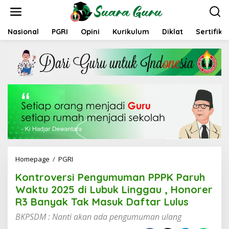
L
e
w
a
Nasional
PGRI
Opini
Kurikulum
Diklat
Sertifika
t
i
k
e
k
o
n
t
e
n
Homepage
/
PGRI
K
o
Kontroversi Pengumuman PPPK Paruh
n
t
Waktu 2025 di Lubuk Linggau , Honorer
r
R3 Banyak Tak Masuk Daftar Lulus
o
v
BKPSDM : Nanti akan ada pengumuman ulang
e