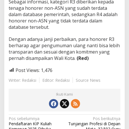
Sebagai informasi, kategori R3 diberikan kepada
tenaga honorer non-ASN yang sudah terdata
dalam database pemerintah, sedangkan R4 adalah
honorer non-ASN yang tidak terdata dalam
database tersebut.
Dengan adanya janji perbaikan, para honorer R3
berharap agar pengumuman ulang nanti bisa lebih
transparan dan sesuai dengan komitmen yang
pernah disampaikan Wali Kota.
(Red)
Post Views:
1,476
Writer: Redaksi
Editor: Redaksi
Source News
Ikuti Kami
N
Pos sebelumnya
Pos berikutnya
Pendaftaran KIP Kuliah
Tunjangan Profesi di Depan
a
Kemenag 2025 Dibuka,
Mata, 32.502 Guru