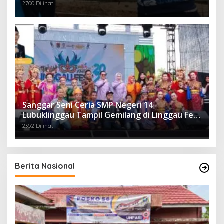
2700 Dilihat
Sanggar Seni Ceria SMP Negeri 14
Lubuklinggau Tampil Gemilang di Linggau Fest
2025
2352 Dilihat
Berita Nasional