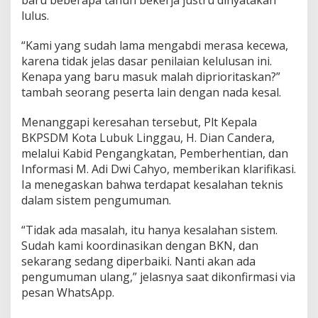
L
lulus.
u
l
“Kami yang sudah lama mengabdi merasa kecewa,
u
karena tidak jelas dasar penilaian kelulusan ini.
s
Kenapa yang baru masuk malah diprioritaskan?”
tambah seorang peserta lain dengan nada kesal.
Menanggapi keresahan tersebut, Plt Kepala
BKPSDM Kota Lubuk Linggau, H. Dian Candera,
melalui Kabid Pengangkatan, Pemberhentian, dan
Informasi M. Adi Dwi Cahyo, memberikan klarifikasi.
Ia menegaskan bahwa terdapat kesalahan teknis
dalam sistem pengumuman.
“Tidak ada masalah, itu hanya kesalahan sistem.
Sudah kami koordinasikan dengan BKN, dan
sekarang sedang diperbaiki. Nanti akan ada
pengumuman ulang,” jelasnya saat dikonfirmasi via
pesan WhatsApp.