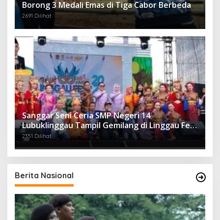
Borong 3 Medali Emas di Tiga Cabor Berbeda
2691 Dilihat
Sanggar Seni Ceria SMP Negeri 14
Lubuklinggau Tampil Gemilang di Linggau Fest
2025
2351 Dilihat
Berita Nasional