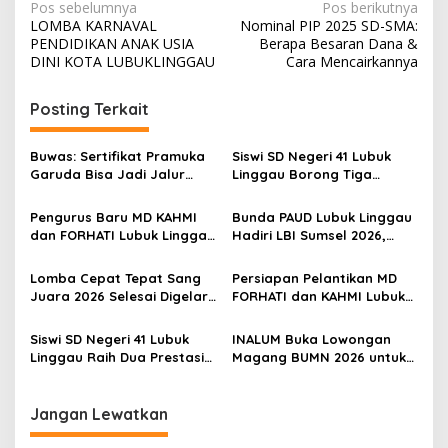
N
Pos sebelumnya
Pos berikutnya
LOMBA KARNAVAL
Nominal PIP 2025 SD-SMA:
a
PENDIDIKAN ANAK USIA
Berapa Besaran Dana &
v
DINI KOTA LUBUKLINGGAU
Cara Mencairkannya
i
Posting Terkait
g
a
Buwas: Sertifikat Pramuka
Siswi SD Negeri 41 Lubuk
s
Garuda Bisa Jadi Jalur
Linggau Borong Tiga
Khusus Masuk TNI, Polri,
Medali Perunggu di
i
dan Perguruan Tinggi
Kejuaraan Akuatik
Pengurus Baru MD KAHMI
Bunda PAUD Lubuk Linggau
p
Indonesia Palembang
dan FORHATI Lubuk Linggau
Hadiri LBI Sumsel 2026,
Resmi Dilantik, Siap
Dorong Inovasi dan Peran
o
Bersinergi Bangun Daerah
Keluarga dalam Tumbuh
Lomba Cepat Tepat Sang
Persiapan Pelantikan MD
s
Kembang Anak
Juara 2026 Selesai Digelar,
FORHATI dan KAHMI Lubuk
Ini Daftar Juara dan
Linggau Rampung, Digelar
Penerima Penghargaan
di Aula Embun Semimbar
Siswi SD Negeri 41 Lubuk
INALUM Buka Lowongan
Spesial
UNPARI
Linggau Raih Dua Prestasi
Magang BUMN 2026 untuk
pada Kejuaraan Karate
Mahasiswa, Simak
Open di Tanjung Enim
Ketentuannya!
Jangan Lewatkan