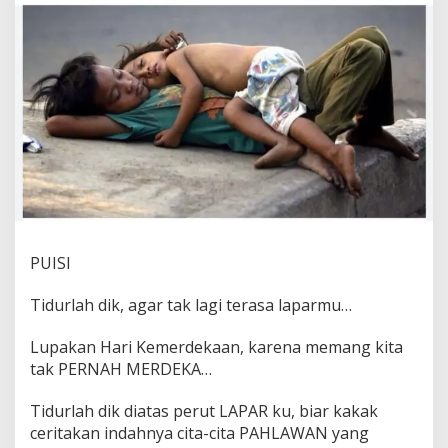
a
r
i
K
e
m
e
r
d
e
k
a
a
n
,
PUISI
K
a
Tidurlah dik, agar tak lagi terasa laparmu…
r
e
Lupakan Hari Kemerdekaan, karena memang kita
n
tak PERNAH MERDEKA…
a
M
e
Tidurlah dik diatas perut LAPAR ku, biar kakak
m
ceritakan indahnya cita-cita PAHLAWAN yang
a