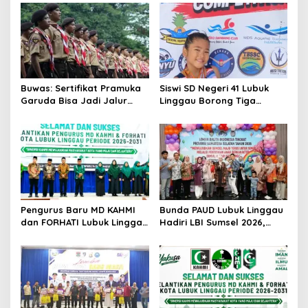
Buwas: Sertifikat Pramuka
Siswi SD Negeri 41 Lubuk
Garuda Bisa Jadi Jalur
Linggau Borong Tiga
Khusus Masuk TNI, Polri,
Medali Perunggu di
dan Perguruan Tinggi
Kejuaraan Akuatik
Indonesia Palembang
Pengurus Baru MD KAHMI
Bunda PAUD Lubuk Linggau
dan FORHATI Lubuk Linggau
Hadiri LBI Sumsel 2026,
Resmi Dilantik, Siap
Dorong Inovasi dan Peran
Bersinergi Bangun Daerah
Keluarga dalam Tumbuh
Kembang Anak