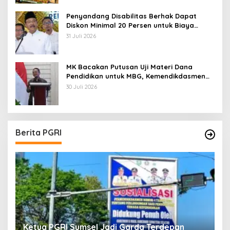
Penyandang Disabilitas Berhak Dapat
Diskon Minimal 20 Persen untuk Biaya
Sekolah dan Kuliah
31 Juli 2026
MK Bacakan Putusan Uji Materi Dana
Pendidikan untuk MBG, Kemendikdasmen
Tunggu Implikasi Putusan
30 Juli 2026
Berita PGRI
Ketua PGRI Sumsel Jadi Garda Terdepan
G