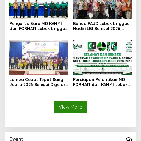
Pengurus Baru MD KAHMI
Bunda PAUD Lubuk Linggau
dan FORHATI Lubuk Linggau
Hadiri LBI Sumsel 2026,
Resmi Dilantik, Siap
Dorong Inovasi dan Peran
Bersinergi Bangun Daerah
Keluarga dalam Tumbuh
Kembang Anak
Lomba Cepat Tepat Sang
Persiapan Pelantikan MD
Juara 2026 Selesai Digelar,
FORHATI dan KAHMI Lubuk
Ini Daftar Juara dan
Linggau Rampung, Digelar
Penerima Penghargaan
di Aula Embun Semimbar
Spesial
UNPARI
View More
Event