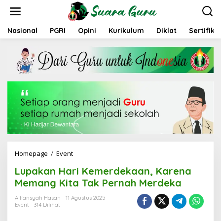
L
e
w
a
Nasional
PGRI
Opini
Kurikulum
Diklat
Sertifika
t
i
k
e
k
o
n
t
e
n
Homepage
/
Event
L
u
Lupakan Hari Kemerdekaan, Karena
p
a
Memang Kita Tak Pernah Merdeka
k
a
Alfiansyah Hasan
11 Agustus 2025
Event
314 Dilihat
n
H