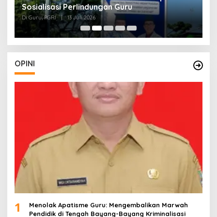
Sosialisasi Perlindungan Guru
L
J
Di Guru, PGRI
|
13 Juli 2026
Di
O
OPINI
1
Menolak Apatisme Guru: Mengembalikan Marwah
Pendidik di Tengah Bayang-Bayang Kriminalisasi