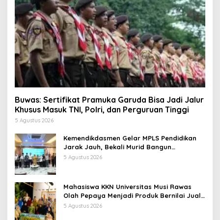
Buwas: Sertifikat Pramuka Garuda Bisa Jadi Jalur
Khusus Masuk TNI, Polri, dan Perguruan Tinggi
5 Agustus 2026
Kemendikdasmen Gelar MPLS Pendidikan
Jarak Jauh, Bekali Murid Bangun
Kemandirian Belajar
5 Agustus 2026
Mahasiswa KKN Universitas Musi Rawas
Olah Pepaya Menjadi Produk Bernilai Jual
Tinggi, Dorong UMKM Desa Air Satan
5 Agustus 2026