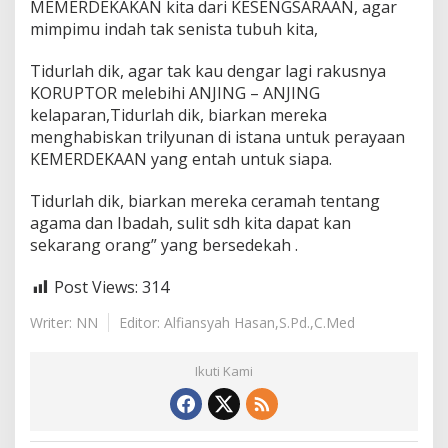
MEMERDEKAKAN kita dari KESENGSARAAN, agar
n
mimpimu indah tak senista tubuh kita,
g
K
i
Tidurlah dik, agar tak kau dengar lagi rakusnya
t
KORUPTOR melebihi ANJING – ANJING
a
kelaparan,Tidurlah dik, biarkan mereka
T
menghabiskan trilyunan di istana untuk perayaan
a
k
KEMERDEKAAN yang entah untuk siapa.
P
e
Tidurlah dik, biarkan mereka ceramah tentang
r
agama dan Ibadah, sulit sdh kita dapat kan
n
sekarang orang” yang bersedekah .
a
h
M
Post Views:
314
e
r
Writer: NN
Editor: Alfiansyah Hasan,S.Pd.,C.Med
d
e
k
Ikuti Kami
a