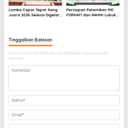
Lomba Cepat Tepat Sang
Persiapan Pelantikan MD
Juara 2026 Selesai Digelar,
FORHATI dan KAHMI Lubuk
Ini Daftar Juara dan
Linggau Rampung, Digelar
Penerima Penghargaan
di Aula Embun Semimbar
Spesial
UNPARI
Tinggalkan Balasan
Alamat email Anda tidak akan dipublikasikan.
Ruas yang wajib
ditandai
*