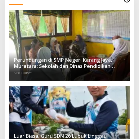
Perundungan di SMP Negeri Karang Jaya,
Muratara: Sekolah dan Dinas Pendidikan
Langsung Ambil Tindakan Tegas
3188 Dilihat
Luar Biasa, Guru SDN 26 Lubuk Linggau