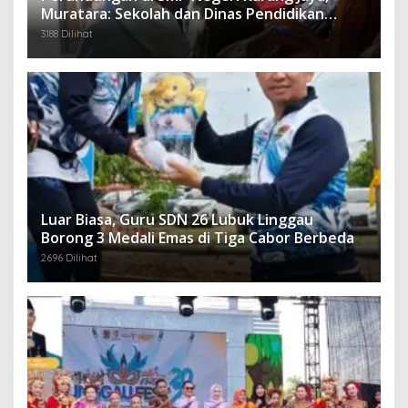
Muratara: Sekolah dan Dinas Pendidikan
Langsung Ambil Tindakan Tegas
3188 Dilihat
Luar Biasa, Guru SDN 26 Lubuk Linggau
Borong 3 Medali Emas di Tiga Cabor Berbeda
2696 Dilihat