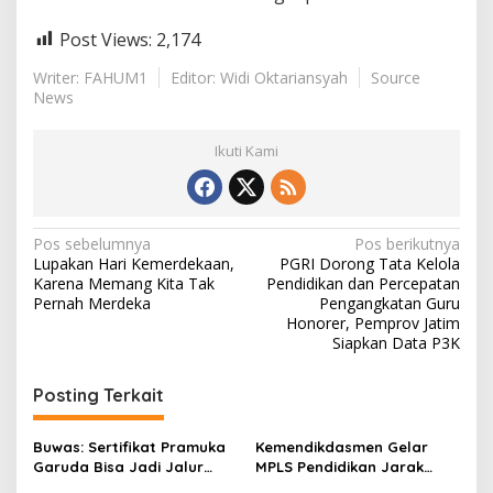
Post Views:
2,174
Writer: FAHUM1
Editor: Widi Oktariansyah
Source
News
Ikuti Kami
N
Pos sebelumnya
Pos berikutnya
Lupakan Hari Kemerdekaan,
PGRI Dorong Tata Kelola
a
Karena Memang Kita Tak
Pendidikan dan Percepatan
v
Pernah Merdeka
Pengangkatan Guru
Honorer, Pemprov Jatim
i
Siapkan Data P3K
g
Posting Terkait
a
s
Buwas: Sertifikat Pramuka
Kemendikdasmen Gelar
i
Garuda Bisa Jadi Jalur
MPLS Pendidikan Jarak
Khusus Masuk TNI, Polri,
Jauh, Bekali Murid Bangun