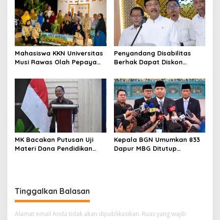
Mahasiswa KKN Universitas
Penyandang Disabilitas
Musi Rawas Olah Pepaya
Berhak Dapat Diskon
Menjadi Produk Bernilai
Minimal 20 Persen untuk
Jual Tinggi, Dorong UMKM
Biaya Sekolah dan Kuliah
Desa Air Satan
MK Bacakan Putusan Uji
Kepala BGN Umumkan 833
Materi Dana Pendidikan
Dapur MBG Ditutup
untuk MBG,
Permanen, Langgar Aturan
Kemendikdasmen Tunggu
Operasional
Implikasi Putusan
Tinggalkan Balasan
Alamat email Anda tidak akan dipublikasikan.
Ruas yang wajib