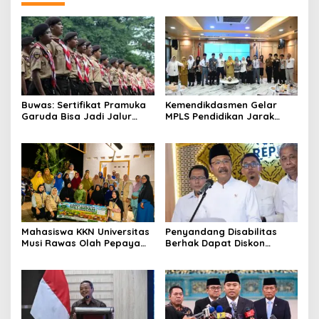
Buwas: Sertifikat Pramuka
Kemendikdasmen Gelar
Garuda Bisa Jadi Jalur
MPLS Pendidikan Jarak
Khusus Masuk TNI, Polri,
Jauh, Bekali Murid Bangun
dan Perguruan Tinggi
Kemandirian Belajar
Mahasiswa KKN Universitas
Penyandang Disabilitas
Musi Rawas Olah Pepaya
Berhak Dapat Diskon
Menjadi Produk Bernilai
Minimal 20 Persen untuk
Jual Tinggi, Dorong UMKM
Biaya Sekolah dan Kuliah
Desa Air Satan