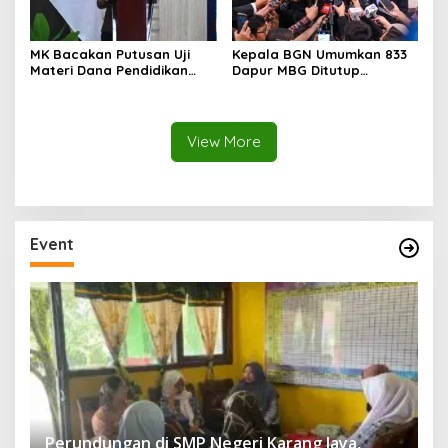
MK Bacakan Putusan Uji
Kepala BGN Umumkan 833
Materi Dana Pendidikan
Dapur MBG Ditutup
untuk MBG,
Permanen, Langgar Aturan
Kemendikdasmen Tunggu
Operasional
Implikasi Putusan
View More
Event
Perundungan di SMP Negeri Karang Jaya,