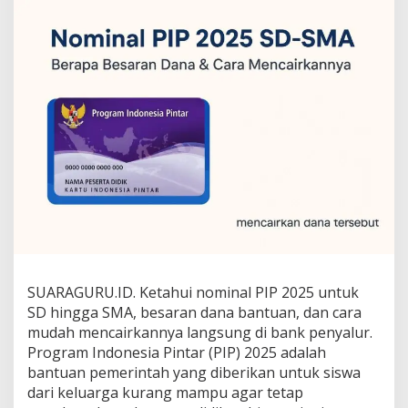
I
P
2
0
2
5
S
D
-
S
M
A
:
B
e
r
a
p
SUARAGURU.ID. Ketahui nominal PIP 2025 untuk
a
SD hingga SMA, besaran dana bantuan, dan cara
B
mudah mencairkannya langsung di bank penyalur.
e
Program Indonesia Pintar (PIP) 2025 adalah
s
a
bantuan pemerintah yang diberikan untuk siswa
r
dari keluarga kurang mampu agar tetap
a