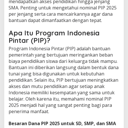
mendapatkan akses pendidikan hingga jenjang
n
SMA. Penting untuk mengetahui nominal PIP 2025
D
a
per jenjang serta cara mencairkannya agar dana
n
bantuan dapat dimanfaatkan dengan tepat.
a
&
Apa Itu Program Indonesia
C
Pintar (PIP)?
a
r
Program Indonesia Pintar (PIP) adalah bantuan
a
M
pemerintah yang bertujuan meringankan beban
e
biaya pendidikan siswa dari keluarga tidak mampu.
n
Bantuan ini diberikan langsung dalam bentuk dana
c
tunai yang bisa digunakan untuk kebutuhan
a
pendidikan. Selain itu, PIP bertujuan meningkatkan
i
r
akses dan mutu pendidikan agar setiap anak
k
Indonesia memiliki kesempatan yang sama untuk
a
belajar. Oleh karena itu, memahami nominal PIP
n
2025 menjadi hal yang sangat penting bagi para
n
y
penerima manfaat.
a
Besaran Dana PIP 2025 untuk SD, SMP, dan SMA