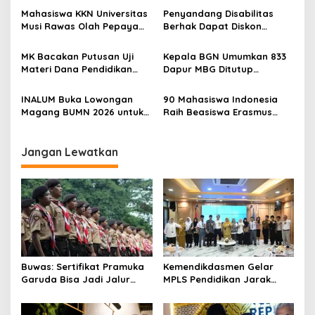
p
dan Perguruan Tinggi
Kemandirian Belajar
Mahasiswa KKN Universitas
Penyandang Disabilitas
o
Musi Rawas Olah Pepaya
Berhak Dapat Diskon
s
Menjadi Produk Bernilai
Minimal 20 Persen untuk
Jual Tinggi, Dorong UMKM
Biaya Sekolah dan Kuliah
MK Bacakan Putusan Uji
Kepala BGN Umumkan 833
Desa Air Satan
Materi Dana Pendidikan
Dapur MBG Ditutup
untuk MBG,
Permanen, Langgar Aturan
Kemendikdasmen Tunggu
Operasional
INALUM Buka Lowongan
90 Mahasiswa Indonesia
Implikasi Putusan
Magang BUMN 2026 untuk
Raih Beasiswa Erasmus
Mahasiswa, Simak
Mundus, Siap Tempuh Studi
Ketentuannya!
S2 Gratis di Eropa
Jangan Lewatkan
Buwas: Sertifikat Pramuka
Kemendikdasmen Gelar
Garuda Bisa Jadi Jalur
MPLS Pendidikan Jarak
Khusus Masuk TNI, Polri,
Jauh, Bekali Murid Bangun
dan Perguruan Tinggi
Kemandirian Belajar