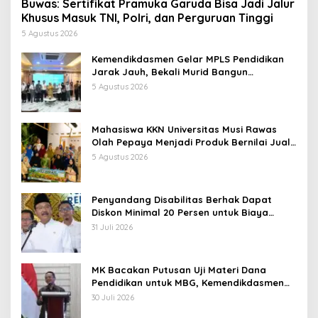
Buwas: Sertifikat Pramuka Garuda Bisa Jadi Jalur
Khusus Masuk TNI, Polri, dan Perguruan Tinggi
5 Agustus 2026
Kemendikdasmen Gelar MPLS Pendidikan
Jarak Jauh, Bekali Murid Bangun
Kemandirian Belajar
5 Agustus 2026
Mahasiswa KKN Universitas Musi Rawas
Olah Pepaya Menjadi Produk Bernilai Jual
Tinggi, Dorong UMKM Desa Air Satan
5 Agustus 2026
Penyandang Disabilitas Berhak Dapat
Diskon Minimal 20 Persen untuk Biaya
Sekolah dan Kuliah
31 Juli 2026
MK Bacakan Putusan Uji Materi Dana
Pendidikan untuk MBG, Kemendikdasmen
Tunggu Implikasi Putusan
30 Juli 2026