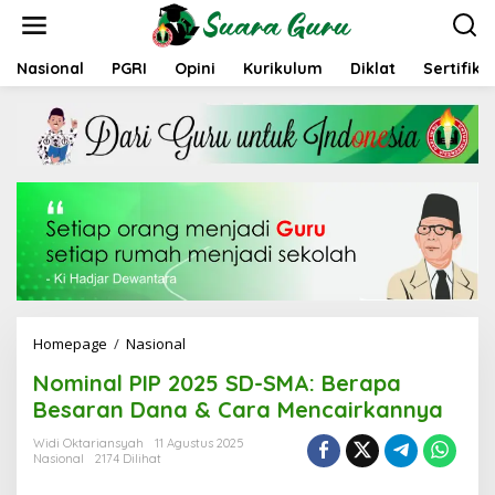
L
e
w
a
Nasional
PGRI
Opini
Kurikulum
Diklat
Sertifika
t
i
k
e
k
o
n
t
e
n
Homepage
/
Nasional
N
o
Nominal PIP 2025 SD-SMA: Berapa
m
i
Besaran Dana & Cara Mencairkannya
n
a
Widi Oktariansyah
11 Agustus 2025
Nasional
2174 Dilihat
l
P