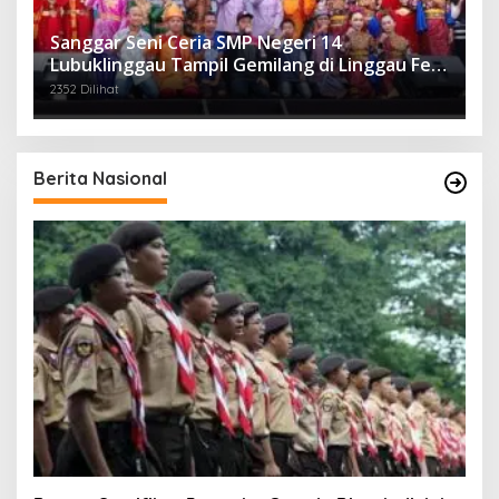
Sanggar Seni Ceria SMP Negeri 14
Lubuklinggau Tampil Gemilang di Linggau Fest
2025
2352 Dilihat
Berita Nasional