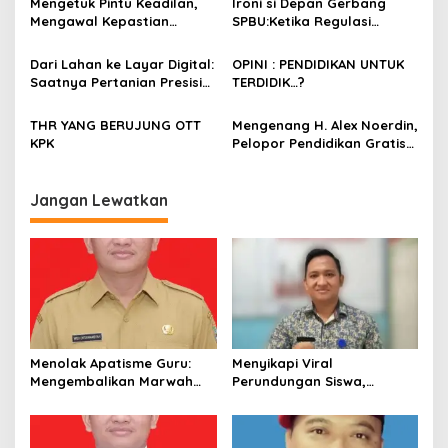
Mengetuk Pintu Keadilan,
Ironi si Depan Gerbang
p
Kita
Mengawal Kepastian
SPBU:Ketika Regulasi
Kesejahteraan PPPK Lewat
Perlindungan Konsumen
o
APBN
Membentur Perut Rakyat
Dari Lahan ke Layar Digital:
OPINI : PENDIDIKAN UNTUK
s
Miskin
Saatnya Pertanian Presisi
TERDIDIK…?
Mengubah Wajah Kota
Lubuklinggau
THR YANG BERUJUNG OTT
Mengenang H. Alex Noerdin,
KPK
Pelopor Pendidikan Gratis
Sumsel: Di Antara Jejak
Kebaikan dan Bayang-
Bayang Kesalahan
Jangan Lewatkan
Menolak Apatisme Guru:
Menyikapi Viral
Mengembalikan Marwah
Perundungan Siswa,
Pendidik di Tengah Bayang-
Saatnya Menata Kembali
Bayang Kriminalisasi
Fondasi Etika di Sekolah
Kita