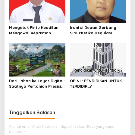
Mengetuk Pintu Keadilan,
Ironi si Depan Gerbang
Mengawal Kepastian
SPBU:Ketika Regulasi
Kesejahteraan PPPK Lewat
Perlindungan Konsumen
APBN
Membentur Perut Rakyat
Miskin
Dari Lahan ke Layar Digital:
OPINI : PENDIDIKAN UNTUK
Saatnya Pertanian Presisi
TERDIDIK…?
Mengubah Wajah Kota
Lubuklinggau
Tinggalkan Balasan
Alamat email Anda tidak akan dipublikasikan.
Ruas yang wajib
ditandai
*