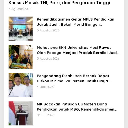
Khusus Masuk TNI, Polri, dan Perguruan Tinggi
5 Agustus 2026
Kemendikdasmen Gelar MPLS Pendidikan
Jarak Jauh, Bekali Murid Bangun
Kemandirian Belajar
5 Agustus 2026
Mahasiswa KKN Universitas Musi Rawas
Olah Pepaya Menjadi Produk Bernilai Jual
Tinggi, Dorong UMKM Desa Air Satan
5 Agustus 2026
Penyandang Disabilitas Berhak Dapat
Diskon Minimal 20 Persen untuk Biaya
Sekolah dan Kuliah
31 Juli 2026
MK Bacakan Putusan Uji Materi Dana
Pendidikan untuk MBG, Kemendikdasmen
Tunggu Implikasi Putusan
30 Juli 2026