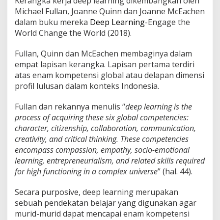
Kerangka kerja deep learning dikembangkan oleh
Michael Fullan, Joanne Quinn dan Joanne McEachen
dalam buku mereka
Deep Learning
-Engage the
World Change the World (2018).
Fullan, Quinn dan McEachen membaginya dalam
empat lapisan kerangka. Lapisan pertama terdiri
atas enam kompetensi global atau delapan dimensi
profil lulusan dalam konteks Indonesia.
Fullan dan rekannya menulis “
deep learning is the
process of acquiring these six global competencies:
character, citizenship, collaboration, communication,
creativity, and critical thinking. These competencies
encompass compassion, empathy, socio-emotional
learning, entrepreneurialism, and related skills required
for high functioning in a complex universe
” (hal. 44).
Secara purposive, deep learning merupakan
sebuah pendekatan belajar yang digunakan agar
murid-murid dapat mencapai enam kompetensi