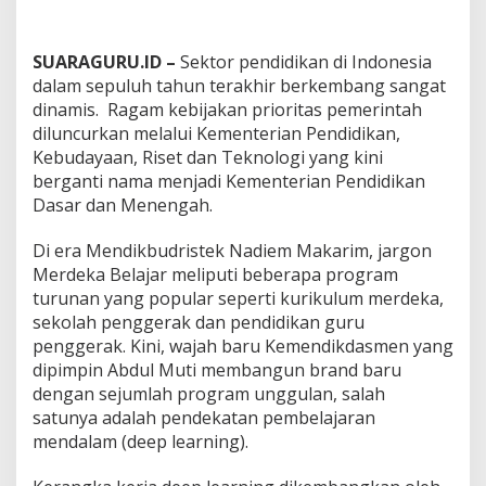
p
T
e
SUARAGURU.ID –
Sektor pendidikan di Indonesia
a
dalam sepuluh tahun terakhir berkembang sangat
c
dinamis. Ragam kebijakan prioritas pemerintah
h
i
diluncurkan melalui Kementerian Pendidikan,
n
Kebudayaan, Riset dan Teknologi yang kini
g
berganti nama menjadi Kementerian Pendidikan
Dasar dan Menengah.
Di era Mendikbudristek Nadiem Makarim, jargon
Merdeka Belajar meliputi beberapa program
turunan yang popular seperti kurikulum merdeka,
sekolah penggerak dan pendidikan guru
penggerak. Kini, wajah baru Kemendikdasmen yang
dipimpin Abdul Muti membangun brand baru
dengan sejumlah program unggulan, salah
satunya adalah pendekatan pembelajaran
mendalam (deep learning).