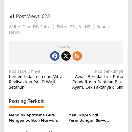
Post Views:
623
Writer: Dion DB Putra
Editor: SB ; AL-HZ
Source
News
Ikuti Kami
N
Pos sebelumnya
Pos berikutnya
Kemendikdasmen dan Mitra
Awas! Beredar Link Palsu
a
Realisasikan PAUD Wajib
Pendaftaran Bantuan Bibit
v
Setahun
Ayam, Cek Faktanya di Sini
i
Posting Terkait
g
a
Menolak Apatisme Guru:
Menyikapi Viral
s
Mengembalikan Marwah
Perundungan Siswa,
Pendidik di Tengah Bayang-
Saatnya Menata Kembali
i
Bayang Kriminalisasi
Fondasi Etika di Sekolah