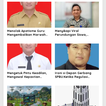
Menolak Apatisme Guru:
Menyikapi Viral
Mengembalikan Marwah
Perundungan Siswa,
Pendidik di Tengah Bayang-
Saatnya Menata Kembali
Bayang Kriminalisasi
Fondasi Etika di Sekolah
Kita
Mengetuk Pintu Keadilan,
Ironi si Depan Gerbang
Mengawal Kepastian
SPBU:Ketika Regulasi
Kesejahteraan PPPK Lewat
Perlindungan Konsumen
APBN
Membentur Perut Rakyat
Miskin