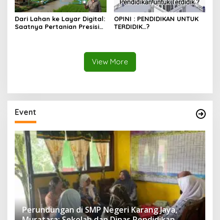
Dari Lahan ke Layar Digital:
OPINI : PENDIDIKAN UNTUK
Saatnya Pertanian Presisi
TERDIDIK…?
Mengubah Wajah Kota
Lubuklinggau
View More
Event
Perundungan di SMP Negeri Karang Jaya,
Muratara: Sekolah dan Dinas Pendidikan