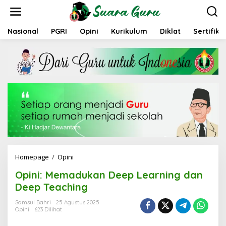
L
e
w
a
Nasional
PGRI
Opini
Kurikulum
Diklat
Sertifika
t
i
k
e
k
o
n
t
e
n
Homepage
/
Opini
O
p
Opini: Memadukan Deep Learning dan
i
n
Deep Teaching
i
:
Samsul Bahri
25 Agustus 2025
Opini
623 Dilihat
M
e