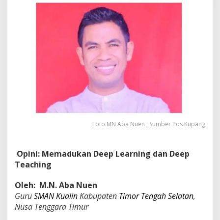
m
a
d
u
k
a
n
D
e
e
p
L
e
a
Foto MN Aba Nuen ; Sumber Pos Kupang
r
n
i
Opini: Memadukan Deep Learning dan Deep
n
g
Teaching
d
a
Oleh: M.N. Aba Nuen
n
Guru
SMAN Kualin
Kabupaten
Timor Tengah Selatan
,
D
Nusa Tenggara Timur
e
e