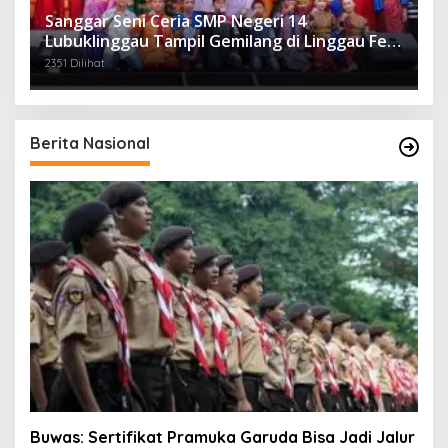
Sanggar Seni Ceria SMP Negeri 14
Lubuklinggau Tampil Gemilang di Linggau Fest
2025
2351 Dilihat
Berita Nasional
Buwas: Sertifikat Pramuka Garuda Bisa Jadi Jalur