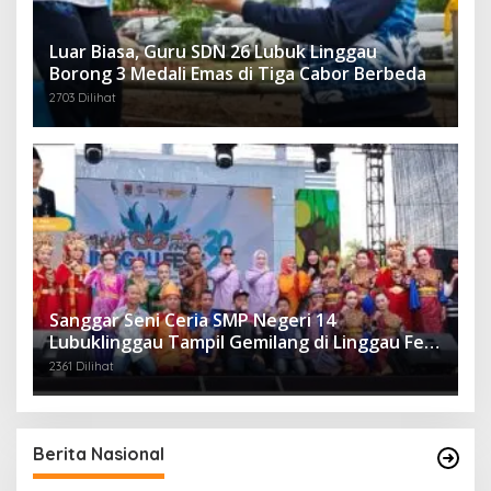
Luar Biasa, Guru SDN 26 Lubuk Linggau
Borong 3 Medali Emas di Tiga Cabor Berbeda
2703 Dilihat
Sanggar Seni Ceria SMP Negeri 14
Lubuklinggau Tampil Gemilang di Linggau Fest
2025
2361 Dilihat
Berita Nasional