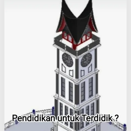
N
D
I
D
I
K
A
N
U
N
T
U
K
T
E
R
D
I
D
I
K
.
.
.
?