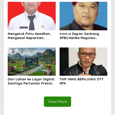
Bayang Kriminalisasi
Fondasi Etika di Sekolah
Kita
Mengetuk Pintu Keadilan,
Ironi si Depan Gerbang
Mengawal Kepastian
SPBU:Ketika Regulasi
Kesejahteraan PPPK Lewat
Perlindungan Konsumen
APBN
Membentur Perut Rakyat
Miskin
Dari Lahan ke Layar Digital:
THR YANG BERUJUNG OTT
Saatnya Pertanian Presisi
KPK
Mengubah Wajah Kota
Lubuklinggau
View More