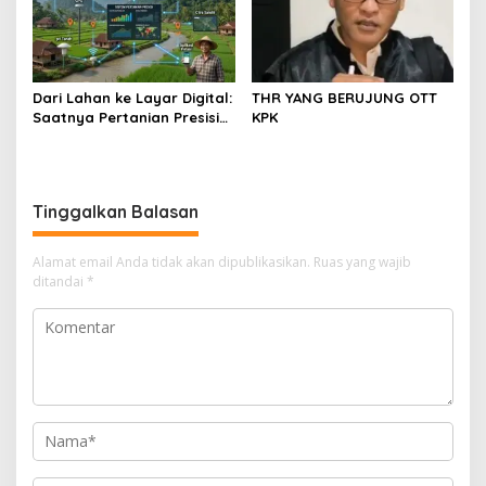
Dari Lahan ke Layar Digital:
THR YANG BERUJUNG OTT
Saatnya Pertanian Presisi
KPK
Mengubah Wajah Kota
Lubuklinggau
Tinggalkan Balasan
Alamat email Anda tidak akan dipublikasikan.
Ruas yang wajib
ditandai
*