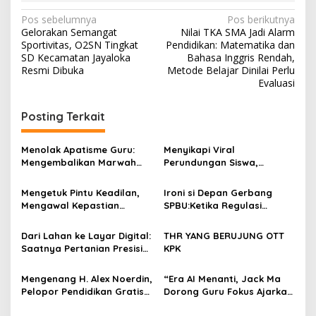
N
Pos sebelumnya
Pos berikutnya
Gelorakan Semangat
Nilai TKA SMA Jadi Alarm
a
Sportivitas, O2SN Tingkat
Pendidikan: Matematika dan
v
SD Kecamatan Jayaloka
Bahasa Inggris Rendah,
Resmi Dibuka
Metode Belajar Dinilai Perlu
i
Evaluasi
g
Posting Terkait
a
s
Menolak Apatisme Guru:
Menyikapi Viral
i
Mengembalikan Marwah
Perundungan Siswa,
p
Pendidik di Tengah Bayang-
Saatnya Menata Kembali
Bayang Kriminalisasi
Fondasi Etika di Sekolah
Mengetuk Pintu Keadilan,
Ironi si Depan Gerbang
o
Kita
Mengawal Kepastian
SPBU:Ketika Regulasi
s
Kesejahteraan PPPK Lewat
Perlindungan Konsumen
APBN
Membentur Perut Rakyat
Dari Lahan ke Layar Digital:
THR YANG BERUJUNG OTT
Miskin
Saatnya Pertanian Presisi
KPK
Mengubah Wajah Kota
Lubuklinggau
Mengenang H. Alex Noerdin,
“Era AI Menanti, Jack Ma
Pelopor Pendidikan Gratis
Dorong Guru Fokus Ajarkan
Sumsel: Di Antara Jejak
Nilai Kemanusiaan