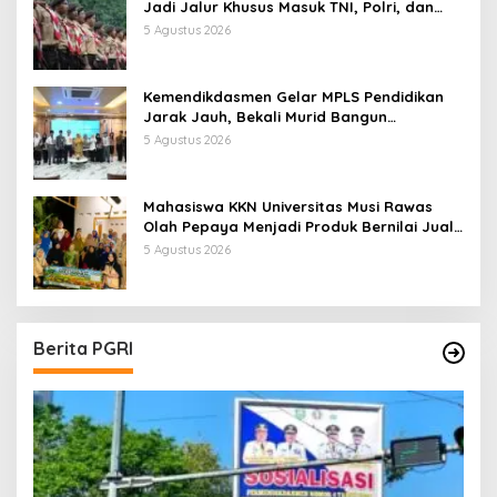
Jadi Jalur Khusus Masuk TNI, Polri, dan
Perguruan Tinggi
5 Agustus 2026
Kemendikdasmen Gelar MPLS Pendidikan
Jarak Jauh, Bekali Murid Bangun
Kemandirian Belajar
5 Agustus 2026
Mahasiswa KKN Universitas Musi Rawas
Olah Pepaya Menjadi Produk Bernilai Jual
Tinggi, Dorong UMKM Desa Air Satan
5 Agustus 2026
Berita PGRI