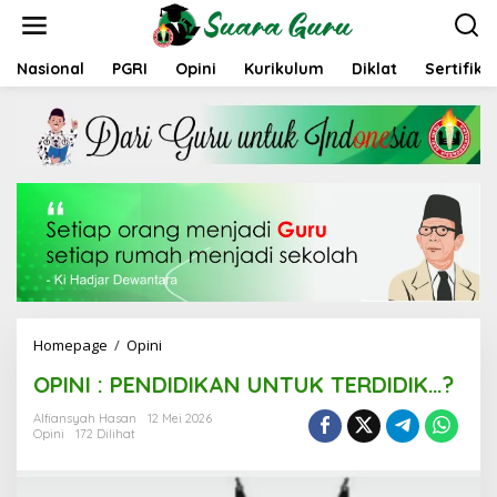
L
e
w
a
Nasional
PGRI
Opini
Kurikulum
Diklat
Sertifika
t
i
k
e
k
o
n
t
e
n
Homepage
/
Opini
O
P
OPINI : PENDIDIKAN UNTUK TERDIDIK…?
I
N
Alfiansyah Hasan
12 Mei 2026
I
Opini
172 Dilihat
:
P
E