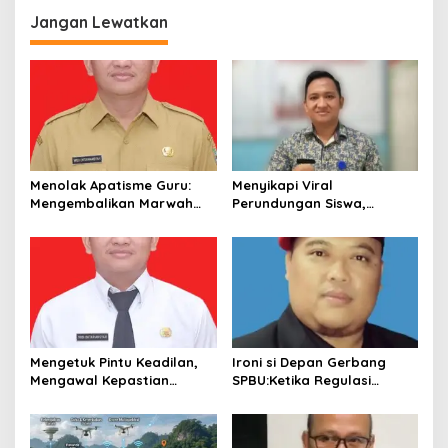
Kebaikan dan Bayang-
daripada Sekadar
Bayang Kesalahan
Hafalan.”
Jangan Lewatkan
Menolak Apatisme Guru:
Menyikapi Viral
Mengembalikan Marwah
Perundungan Siswa,
Pendidik di Tengah Bayang-
Saatnya Menata Kembali
Bayang Kriminalisasi
Fondasi Etika di Sekolah
Kita
Mengetuk Pintu Keadilan,
Ironi si Depan Gerbang
Mengawal Kepastian
SPBU:Ketika Regulasi
Kesejahteraan PPPK Lewat
Perlindungan Konsumen
APBN
Membentur Perut Rakyat
Miskin