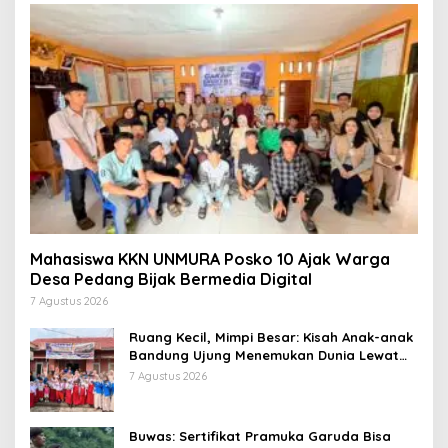
Mahasiswa KKN UNMURA Posko 10 Ajak Warga
Desa Pedang Bijak Bermedia Digital
7 Agustus 2026
Ruang Kecil, Mimpi Besar: Kisah Anak-anak
Bandung Ujung Menemukan Dunia Lewat
Literasi
7 Agustus 2026
Buwas: Sertifikat Pramuka Garuda Bisa