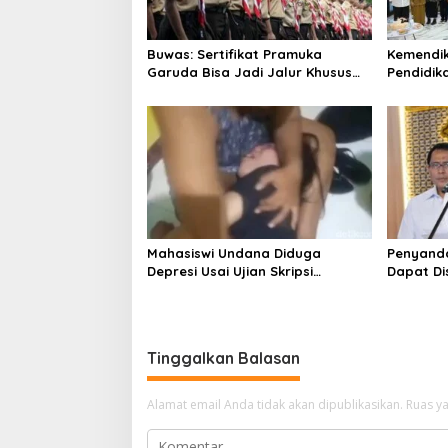
Buwas: Sertifikat Pramuka
Kemendi
Garuda Bisa Jadi Jalur Khusus
Pendidik
Masuk TNI, Polri, dan Perguruan
Murid Ba
Tinggi
Belajar
Mahasiswi Undana Diduga
Penyanda
Depresi Usai Ujian Skripsi
Dapat Di
Berulang Kali Batal,
untuk Bi
Mendiktisaintek Beri Dukungan
Tinggalkan Balasan
Alamat email Anda tidak akan dipublikasikan.
Ruas ya