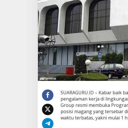
P
r
o
g
r
a
m
M
a
g
a
n
g
2
0
2
6
,
SUARAGURU.ID – Kabar baik ba
S
e
pengalaman kerja di lingkung
d
Group resmi membuka Program 
i
posisi magang yang tersebar d
a
waktu terbatas, yakni mulai 1 hi
k
a