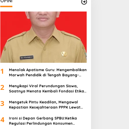
OPINI
1
Menolak Apatisme Guru: Mengembalikan
Marwah Pendidik di Tengah Bayang-
Bayang Kriminalisasi
2
Menyikapi Viral Perundungan Siswa,
Saatnya Menata Kembali Fondasi Etika
di Sekolah Kita
3
Mengetuk Pintu Keadilan, Mengawal
Kepastian Kesejahteraan PPPK Lewat
APBN
4
Ironi si Depan Gerbang SPBU:Ketika
Regulasi Perlindungan Konsumen
Membentur Perut Rakyat Miskin