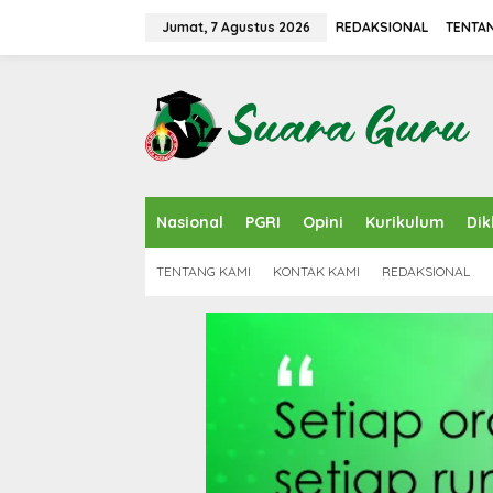
L
e
Jumat, 7 Agustus 2026
REDAKSIONAL
TENTA
w
a
t
i
k
e
k
o
n
Nasional
PGRI
Opini
Kurikulum
Dik
t
e
n
TENTANG KAMI
KONTAK KAMI
REDAKSIONAL