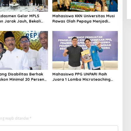
kdasmen Gelar MPLS
Mahasiswa KKN Universitas Musi
an Jarak Jauh, Bekali
Rawas Olah Pepaya Menjadi
ngun Kemandirian
Produk Bernilai Jual Tinggi,
Dorong UMKM Desa Air Satan
ng Disabilitas Berhak
Mahasiswa PPG UNPARI Raih
skon Minimal 20 Persen
Juara 1 Lomba Microteaching
aya Sekolah dan Kuliah
Tingkat Nasional
ng wajib ditandai
*