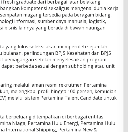
 fresh graduate dari berbagai latar belakang
bangkan kompetensi sekaligus mengenal dunia kerja
 Kesempatan magang tersedia pada beragam bidang,
nologi informasi, sumber daya manusia, logistik,
si bisnis lainnya yang berada di bawah naungan
rta yang lolos seleksi akan memperoleh sejumlah
aku bulanan, perlindungan BPJS Kesehatan dan BPJS
ikat pemagangan setelah menyelesaikan program.
 dapat berbeda sesuai dengan subholding atau unit
daring melalui laman resmi rekrutmen Pertamina.
un, melengkapi profil hingga 100 persen, kemudian
CV) melalui sistem Pertamina Talent Candidate untuk
rta berpeluang ditempatkan di berbagai entitas
amina Niaga, Pertamina Hulu Energi, Pertamina Hulu
na International Shipping, Pertamina New &