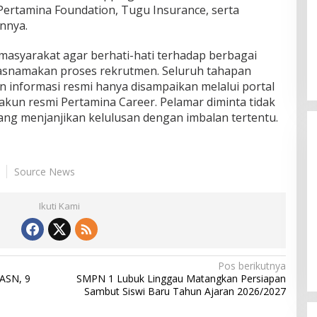
Pertamina Foundation, Tugu Insurance, serta
innya.
asyarakat agar berhati-hati terhadap berbagai
snamakan proses rekrutmen. Seluruh tahapan
an informasi resmi hanya disampaikan melalui portal
un resmi Pertamina Career. Pelamar diminta tidak
ng menjanjikan kelulusan dengan imbalan tertentu.
Source News
Ikuti Kami
Himpunan Wanita UNPARI Salurkan
Bantuan bagi Korban Kebakaran
di Jawa Kanan SS
Di PGRI
|
27 Juli 2026
Pos berikutnya
 ASN, 9
SMPN 1 Lubuk Linggau Matangkan Persiapan
Sambut Siswi Baru Tahun Ajaran 2026/2027