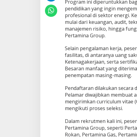
n
Program ini diperuntukkan bagi
L
pendidikan yang ingin mengem
e
profesional di sektor energi.
b
mulai dari keuangan, audit, tek
i
manajemen risiko, hingga fung
h
d
Pertamina Group.
a
r
Selain pengalaman kerja, pese
i
fasilitas, di antaranya uang s
4
Ketenagakerjaan, serta sertif
0
0
Besaran manfaat yang diterima
P
penempatan masing-masing.
o
s
Pendaftaran dilakukan secara 
i
Pelamar diwajibkan membuat ak
s
i
mengirimkan curriculum vitae (
b
mengikuti proses seleksi.
a
g
Dalam rekrutmen kali ini, pese
i
Pertamina Group, seperti Pert
F
r
Rokan, Pertamina Gas, Pertami