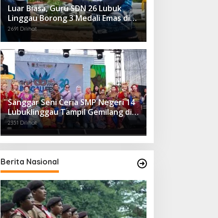
Luar Biasa, Guru SDN 26 Lubuk
Linggau Borong 3 Medali Emas di
Tiga Cabor Berbeda
2691 Dilihat
Sanggar Seni Ceria SMP Negeri 14
Lubuklinggau Tampil Gemilang di
Linggau Fest 2025
2351 Dilihat
Berita Nasional