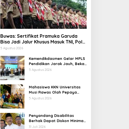
Buwas: Sertifikat Pramuka Garuda
Bisa Jadi Jalur Khusus Masuk TNI, Polri,
dan Perguruan Tinggi
5 Agustus 2026
Kemendikdasmen Gelar MPLS
Pendidikan Jarak Jauh, Bekali
Murid Bangun Kemandirian
5 Agustus 2026
Belajar
Mahasiswa KKN Universitas
Musi Rawas Olah Pepaya
Menjadi Produk Bernilai Jual
5 Agustus 2026
Tinggi, Dorong UMKM Desa Air
Satan
Penyandang Disabilitas
Berhak Dapat Diskon Minimal
20 Persen untuk Biaya
31 Juli 2026