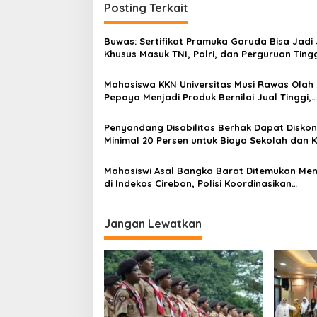
i
Posting Terkait
g
Buwas: Sertifikat Pramuka Garuda Bisa Jadi 
a
Khusus Masuk TNI, Polri, dan Perguruan Ting
s
Mahasiswa KKN Universitas Musi Rawas Olah
i
Pepaya Menjadi Produk Bernilai Jual Tinggi,
p
Dorong UMKM Desa Air Satan
o
Penyandang Disabilitas Berhak Dapat Diskon
Minimal 20 Persen untuk Biaya Sekolah dan K
s
Mahasiswi Asal Bangka Barat Ditemukan Men
di Indekos Cirebon, Polisi Koordinasikan
Pemulangan Jenazah
Jangan Lewatkan