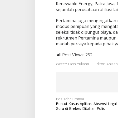
e
Renewable Energy, Patra Jasa, 
s
sejumlah perusahaan afiliasi la
h
G
Pertamina juga mengingatkan m
r
a
modus penipuan yang mengata
d
seleksi tidak dipungut biaya, d
u
rekrutmen Pertamina maupun ak
a
mudah percaya kepada pihak ya
t
e
Post Views:
252
Writer: Cicin Yulianti
Editor: Anisah
N
Pos sebelumnya
Buntut Kasus Aplikasi Absensi Ilegal
a
Guru di Brebes Ditahan Polisi
v