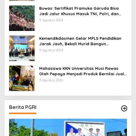
Buwas: Sertifikat Pramuka Garuda Bisa
Jadi Jalur Khusus Masuk TNI, Polri, dan
Perguruan Tinggi
5 Agustus 2026
Kemendikdasmen Gelar MPLS Pendidikan
Jarak Jauh, Bekali Murid Bangun
Kemandirian Belajar
5 Agustus 2026
Mahasiswa KKN Universitas Musi Rawas
Olah Pepaya Menjadi Produk Bernilai Jual
Tinggi, Dorong UMKM Desa Air Satan
5 Agustus 2026
Berita PGRI