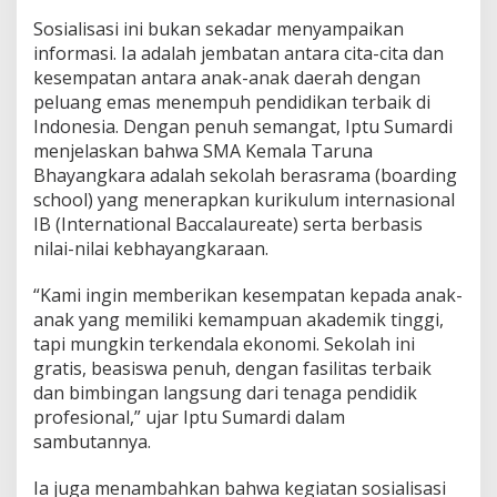
e
Sosialisasi ini bukan sekadar menyampaikan
r
informasi. Ia adalah jembatan antara cita-cita dan
i
8
kesempatan antara anak-anak daerah dengan
L
peluang emas menempuh pendidikan terbaik di
u
Indonesia. Dengan penuh semangat, Iptu Sumardi
b
menjelaskan bahwa SMA Kemala Taruna
u
k
Bhayangkara adalah sekolah berasrama (boarding
L
school) yang menerapkan kurikulum internasional
i
IB (International Baccalaureate) serta berbasis
n
nilai-nilai kebhayangkaraan.
g
g
a
“Kami ingin memberikan kesempatan kepada anak-
u
anak yang memiliki kemampuan akademik tinggi,
tapi mungkin terkendala ekonomi. Sekolah ini
gratis, beasiswa penuh, dengan fasilitas terbaik
dan bimbingan langsung dari tenaga pendidik
profesional,” ujar Iptu Sumardi dalam
sambutannya.
Ia juga menambahkan bahwa kegiatan sosialisasi