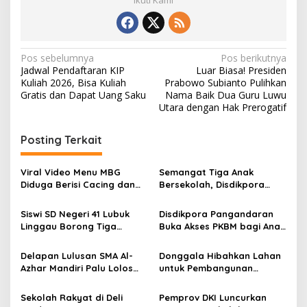
N
Pos sebelumnya
Pos berikutnya
Jadwal Pendaftaran KIP
Luar Biasa! Presiden
a
Kuliah 2026, Bisa Kuliah
Prabowo Subianto Pulihkan
v
Gratis dan Dapat Uang Saku
Nama Baik Dua Guru Luwu
Utara dengan Hak Prerogatif
i
g
Posting Terkait
a
s
Viral Video Menu MBG
Semangat Tiga Anak
Diduga Berisi Cacing dan
Bersekolah, Disdikpora
i
Ulat, Pemkab Musi Rawas
Pangandaran Pastikan Hak
p
Lakukan Investigasi
Pendidikan Terpenuhi
Siswi SD Negeri 41 Lubuk
Disdikpora Pangandaran
Linggau Borong Tiga
Buka Akses PKBM bagi Anak
o
Medali Perunggu di
Korban Kekerasan Seksual
s
Kejuaraan Akuatik
Delapan Lulusan SMA Al-
Donggala Hibahkan Lahan
Indonesia Palembang
Azhar Mandiri Palu Lolos
untuk Pembangunan
PTN Kedinasan dan Kampus
Sekolah Nasional
Favorit
Terintegrasi
Sekolah Rakyat di Deli
Pemprov DKI Luncurkan