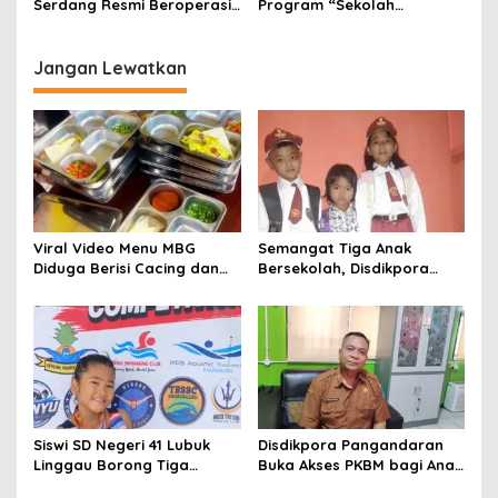
Serdang Resmi Beroperasi,
Program “Sekolah
Bupati Asri Ludin Tambunan
Kembali”, Buka
Nyatakan Dukungan Penuh
Kesempatan Baru bagi
Anak Putus Sekolah
Jangan Lewatkan
Viral Video Menu MBG
Semangat Tiga Anak
Diduga Berisi Cacing dan
Bersekolah, Disdikpora
Ulat, Pemkab Musi Rawas
Pangandaran Pastikan Hak
Lakukan Investigasi
Pendidikan Terpenuhi
Siswi SD Negeri 41 Lubuk
Disdikpora Pangandaran
Linggau Borong Tiga
Buka Akses PKBM bagi Anak
Medali Perunggu di
Korban Kekerasan Seksual