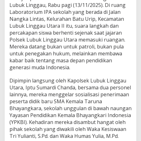
T
Lubuk Linggau, Rabu pagi (13/11/2025). Di ruang
a
Laboratorium IPA sekolah yang berada di Jalan
r
Nangka Lintas, Kelurahan Batu Urip, Kecamatan
u
Lubuk Linggau Utara II itu, suara langkah dan
n
a
percakapan siswa berhenti sejenak saat jajaran
B
Polsek Lubuk Linggau Utara memasuki ruangan.
h
Mereka datang bukan untuk patroli, bukan pula
a
untuk penegakan hukum, melainkan membawa
y
a
kabar baik tentang masa depan pendidikan
n
generasi muda Indonesia.
g
k
Dipimpin langsung oleh Kapolsek Lubuk Linggau
a
Utara, Iptu Sumardi Chanda, bersama dua personel
r
a
lainnya, mereka menggelar sosialisasi penerimaan
d
peserta didik baru SMA Kemala Taruna
i
Bhayangkara, sekolah unggulan di bawah naungan
S
Yayasan Pendidikan Kemala Bhayangkari Indonesia
M
(YPKBI). Kehadiran mereka disambut hangat oleh
P
N
pihak sekolah yang diwakili oleh Waka Kesiswaan
e
Tri Yulianti, S.Pd. dan Waka Humas Yulia, M.Pd.
g