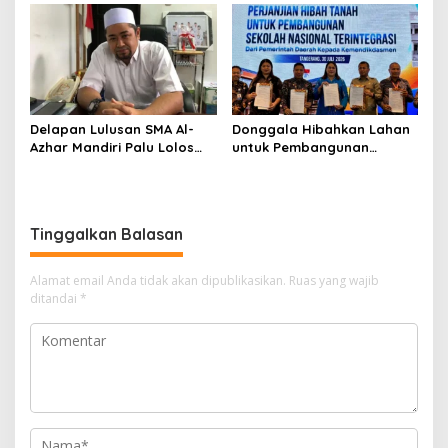
Kejuaraan Akuatik
Indonesia Palembang
Delapan Lulusan SMA Al-
Donggala Hibahkan Lahan
Azhar Mandiri Palu Lolos
untuk Pembangunan
PTN Kedinasan dan Kampus
Sekolah Nasional
Favorit
Terintegrasi
Tinggalkan Balasan
Alamat email Anda tidak akan dipublikasikan.
Ruas yang wajib
ditandai
*