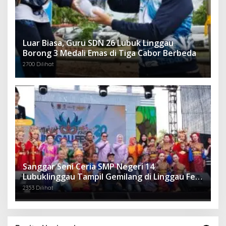
Luar Biasa, Guru SDN 26 Lubuk Linggau
Borong 3 Medali Emas di Tiga Cabor Berbeda
2700 Dilihat
Sanggar Seni Ceria SMP Negeri 14
Lubuklinggau Tampil Gemilang di Linggau Fest
2025
2353 Dilihat