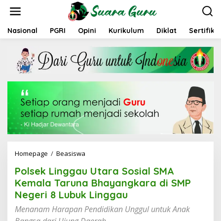
L
e
w
a
Nasional
PGRI
Opini
Kurikulum
Diklat
Sertifika
t
i
k
e
k
o
n
t
e
n
Homepage
/
Beasiswa
P
o
Polsek Linggau Utara Sosial SMA
l
s
Kemala Taruna Bhayangkara di SMP
e
Negeri 8 Lubuk Linggau
k
L
Menanam Harapan Pendidikan Unggul untuk Anak
i