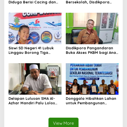
Diduga Berisi Cacing dan
Bersekolah, Disdikpora
Ulat, Pemkab Musi Rawas
Pangandaran Pastikan Hak
Lakukan Investigasi
Pendidikan Terpenuhi
Siswi SD Negeri 41 Lubuk
Disdikpora Pangandaran
Linggau Borong Tiga
Buka Akses PKBM bagi Anak
Medali Perunggu di
Korban Kekerasan Seksual
Kejuaraan Akuatik
Indonesia Palembang
Delapan Lulusan SMA Al-
Donggala Hibahkan Lahan
Azhar Mandiri Palu Lolos
untuk Pembangunan
PTN Kedinasan dan Kampus
Sekolah Nasional
Favorit
Terintegrasi
View More