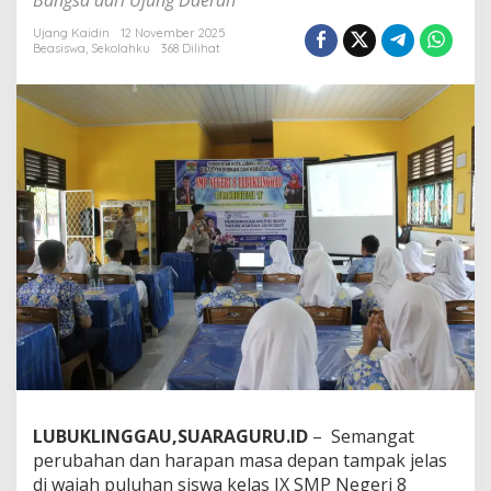
Bangsa dari Ujung Daerah
n
g
Ujang Kaidin
12 November 2025
g
Beasiswa
,
Sekolahku
368 Dilihat
a
u
U
t
a
r
a
S
o
s
i
a
l
S
M
A
K
e
m
LUBUKLINGGAU,SUARAGURU.ID
– Semangat
a
perubahan dan harapan masa depan tampak jelas
l
a
di wajah puluhan siswa kelas IX SMP Negeri 8