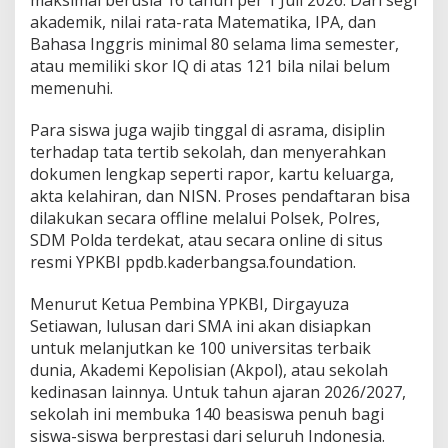
maksimal berusia 16 tahun per 1 Juli 2026. Dari segi
akademik, nilai rata-rata Matematika, IPA, dan
Bahasa Inggris minimal 80 selama lima semester,
atau memiliki skor IQ di atas 121 bila nilai belum
memenuhi.
Para siswa juga wajib tinggal di asrama, disiplin
terhadap tata tertib sekolah, dan menyerahkan
dokumen lengkap seperti rapor, kartu keluarga,
akta kelahiran, dan NISN. Proses pendaftaran bisa
dilakukan secara offline melalui Polsek, Polres,
SDM Polda terdekat, atau secara online di situs
resmi YPKBI ppdb.kaderbangsa.foundation.
Menurut Ketua Pembina YPKBI, Dirgayuza
Setiawan, lulusan dari SMA ini akan disiapkan
untuk melanjutkan ke 100 universitas terbaik
dunia, Akademi Kepolisian (Akpol), atau sekolah
kedinasan lainnya. Untuk tahun ajaran 2026/2027,
sekolah ini membuka 140 beasiswa penuh bagi
siswa-siswa berprestasi dari seluruh Indonesia.