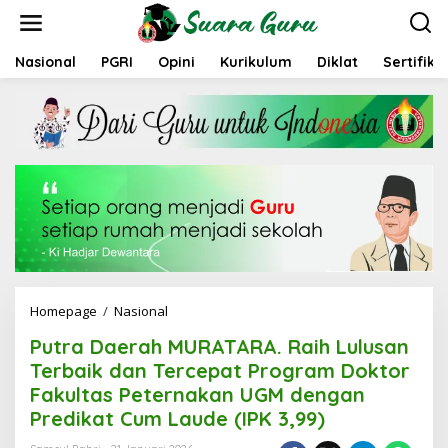
L
e
w
a
Nasional
PGRI
Opini
Kurikulum
Diklat
Sertifika
t
i
k
e
k
o
n
t
e
n
Homepage
/
Nasional
P
u
Putra Daerah MURATARA. Raih Lulusan
t
r
Terbaik dan Tercepat Program Doktor
a
Fakultas Peternakan UGM dengan
D
Predikat Cum Laude (IPK 3,99)
a
e