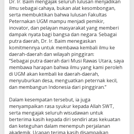
Dr. Ir. Baim mengajak seluruh lulusan menjadikan
K
ilmu sebagai cahaya, bukan alat kesombongan,
3
serta membuktikan bahwa lulusan Fakultas
,
Peternakan UGM mampu menjadi pemikir,
9
9
inovator, dan pelayan masyarakat yang memberi
)
dampak nyata bagi bangsa dan negara. Sebagai
putra daerah, Dr. Ir. Baim menegaskan
komitmennya untuk membawa kembali ilmu ke
daerah-daerah dan wilayah pinggiran:
“Sebagai putra daerah dari Musi Rawas Utara, saya
membawa harapan bahwa ilmu yang kami peroleh
di UGM akan kembali ke daerah-daerah,
menyuburkan desa, menguatkan peternak kecil,
dan membangun Indonesia dari pinggiran.”
Dalam kesempatan tersebut, ia juga
menyampaikan rasa syukur kepada Allah SWT,
serta mengajak seluruh wisudawan untuk
berterima kasih kepada diri sendiri atas kekuatan
dan keteguhan dalam menempuh perjalanan
akademik. Ucapan terima kasih disampaikan