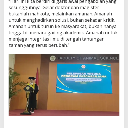
“Hari ini kita berdiri di garis awal pengabdian yang
d
sesungguhnya. Gelar doktor dan magister
e
bukanlah mahkota, melainkan amanah. Amanah
n
g
untuk menghadirkan solusi, bukan sekadar kritik.
a
Amanah untuk turun ke masyarakat, bukan hanya
n
tinggal di menara gading akademik. Amanah untuk
P
menjaga integritas ilmu di tengah tantangan
r
zaman yang terus berubah.”
e
d
i
k
a
t
C
u
m
L
a
u
d
e
(
I
P