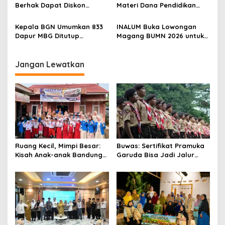
Desa Air Satan
Berhak Dapat Diskon
Materi Dana Pendidikan
Minimal 20 Persen untuk
untuk MBG,
Biaya Sekolah dan Kuliah
Kemendikdasmen Tunggu
Kepala BGN Umumkan 833
INALUM Buka Lowongan
Implikasi Putusan
Dapur MBG Ditutup
Magang BUMN 2026 untuk
Permanen, Langgar Aturan
Mahasiswa, Simak
Operasional
Ketentuannya!
Jangan Lewatkan
Ruang Kecil, Mimpi Besar:
Buwas: Sertifikat Pramuka
Kisah Anak-anak Bandung
Garuda Bisa Jadi Jalur
Ujung Menemukan Dunia
Khusus Masuk TNI, Polri,
Lewat Literasi
dan Perguruan Tinggi