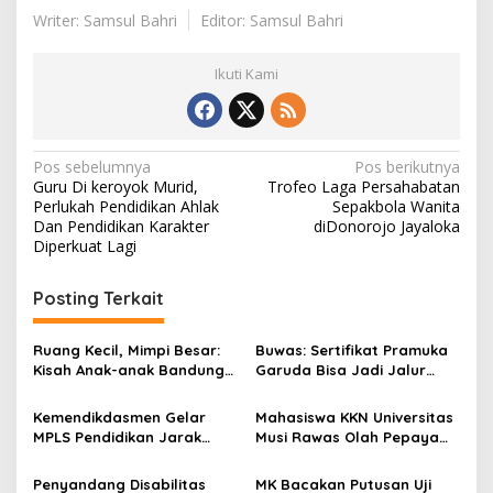
Writer: Samsul Bahri
Editor: Samsul Bahri
Ikuti Kami
N
Pos sebelumnya
Pos berikutnya
Guru Di keroyok Murid,
Trofeo Laga Persahabatan
a
Perlukah Pendidikan Ahlak
Sepakbola Wanita
v
Dan Pendidikan Karakter
diDonorojo Jayaloka
Diperkuat Lagi
i
g
Posting Terkait
a
s
Ruang Kecil, Mimpi Besar:
Buwas: Sertifikat Pramuka
Kisah Anak-anak Bandung
Garuda Bisa Jadi Jalur
i
Ujung Menemukan Dunia
Khusus Masuk TNI, Polri,
p
Lewat Literasi
dan Perguruan Tinggi
Kemendikdasmen Gelar
Mahasiswa KKN Universitas
MPLS Pendidikan Jarak
Musi Rawas Olah Pepaya
o
Jauh, Bekali Murid Bangun
Menjadi Produk Bernilai
s
Kemandirian Belajar
Jual Tinggi, Dorong UMKM
Penyandang Disabilitas
MK Bacakan Putusan Uji