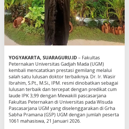
r
b
a
i
k
d
a
n
T
e
r
YOGYAKARTA, SUARAGURU.ID
– Fakultas
c
Peternakan Universitas Gadjah Mada (UGM)
e
kembali mencatatkan prestasi gemilang melalui
p
a
salah satu lulusan doktor terbaiknya. Dr. Ir. Wasir
t
Ibrahim, S.Pt., M.Si., IPM. resmi dinobatkan sebagai
P
lulusan terbaik dan tercepat dengan predikat cum
r
laude IPK 3,99 dengan Mewakili pascasarjana
o
g
Fakultas Peternakan di Universitas pada Wisuda
r
Pascasarjana UGM yang diselenggarakan di Grha
a
Sabha Pramana (GSP) UGM dengan jumlah peserta
m
1061 mahasiswa, 21 Januari 2026.
D
o