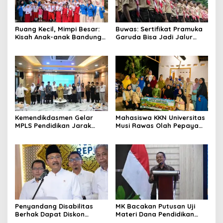
Ruang Kecil, Mimpi Besar:
Buwas: Sertifikat Pramuka
Kisah Anak-anak Bandung
Garuda Bisa Jadi Jalur
Ujung Menemukan Dunia
Khusus Masuk TNI, Polri,
Lewat Literasi
dan Perguruan Tinggi
Kemendikdasmen Gelar
Mahasiswa KKN Universitas
MPLS Pendidikan Jarak
Musi Rawas Olah Pepaya
Jauh, Bekali Murid Bangun
Menjadi Produk Bernilai
Kemandirian Belajar
Jual Tinggi, Dorong UMKM
Desa Air Satan
Penyandang Disabilitas
MK Bacakan Putusan Uji
Berhak Dapat Diskon
Materi Dana Pendidikan
Minimal 20 Persen untuk
untuk MBG,