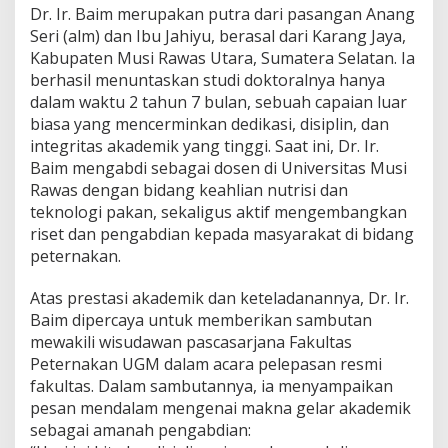
k
Dr. Ir. Baim merupakan putra dari pasangan Anang
t
Seri (alm) dan Ibu Jahiyu, berasal dari Karang Jaya,
o
Kabupaten Musi Rawas Utara, Sumatera Selatan. Ia
r
berhasil menuntaskan studi doktoralnya hanya
F
dalam waktu 2 tahun 7 bulan, sebuah capaian luar
a
k
biasa yang mencerminkan dedikasi, disiplin, dan
u
integritas akademik yang tinggi. Saat ini, Dr. Ir.
l
Baim mengabdi sebagai dosen di Universitas Musi
t
Rawas dengan bidang keahlian nutrisi dan
a
s
teknologi pakan, sekaligus aktif mengembangkan
P
riset dan pengabdian kepada masyarakat di bidang
e
peternakan.
t
e
Atas prestasi akademik dan keteladanannya, Dr. Ir.
r
n
Baim dipercaya untuk memberikan sambutan
a
mewakili wisudawan pascasarjana Fakultas
k
Peternakan UGM dalam acara pelepasan resmi
a
fakultas. Dalam sambutannya, ia menyampaikan
n
pesan mendalam mengenai makna gelar akademik
U
G
sebagai amanah pengabdian:
M