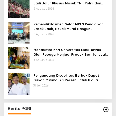
Jadi Jalur Khusus Masuk TNI, Polri, dan
Perguruan Tinggi
5 Agustus 2026
Kemendikdasmen Gelar MPLS Pendidikan
Jarak Jauh, Bekali Murid Bangun
Kemandirian Belajar
5 Agustus 2026
Mahasiswa KKN Universitas Musi Rawas
Olah Pepaya Menjadi Produk Bernilai Jual
Tinggi, Dorong UMKM Desa Air Satan
5 Agustus 2026
Penyandang Disabilitas Berhak Dapat
Diskon Minimal 20 Persen untuk Biaya
Sekolah dan Kuliah
31 Juli 2026
Berita PGRI