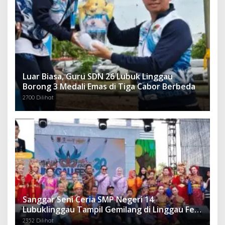
Luar Biasa, Guru SDN 26 Lubuk Linggau
Borong 3 Medali Emas di Tiga Cabor Berbeda
2700 Dilihat
Sanggar Seni Ceria SMP Negeri 14
Lubuklinggau Tampil Gemilang di Linggau Fest
2025
2352 Dilihat