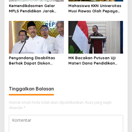
Kemendikdasmen Gelar
Mahasiswa KKN Universitas
MPLS Pendidikan Jarak
Musi Rawas Olah Pepaya
Jauh, Bekali Murid Bangun
Menjadi Produk Bernilai
Kemandirian Belajar
Jual Tinggi, Dorong UMKM
Desa Air Satan
Penyandang Disabilitas
MK Bacakan Putusan Uji
Berhak Dapat Diskon
Materi Dana Pendidikan
Minimal 20 Persen untuk
untuk MBG,
Biaya Sekolah dan Kuliah
Kemendikdasmen Tunggu
Implikasi Putusan
Tinggalkan Balasan
Alamat email Anda tidak akan dipublikasikan.
Ruas yang wajib
ditandai
*