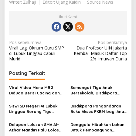
Writer: Zulhaji
Editor: Ujang Kaidin
Source News
Ikuti Kami
N
Pos sebelumnya
Pos berikutnya
Viral! Lagi Oknum Guru SMP
Dua Profesor UIN Jakarta
a
di Lubuk Linggau Cabuli
Kembali Masuk Daftar Top
v
Murid
2% Ilmuwan Dunia
i
Posting Terkait
g
a
Viral Video Menu MBG
Semangat Tiga Anak
s
Diduga Berisi Cacing dan
Bersekolah, Disdikpora
Ulat, Pemkab Musi Rawas
Pangandaran Pastikan Hak
i
Lakukan Investigasi
Pendidikan Terpenuhi
Siswi SD Negeri 41 Lubuk
Disdikpora Pangandaran
p
Linggau Borong Tiga
Buka Akses PKBM bagi Anak
Medali Perunggu di
Korban Kekerasan Seksual
o
Kejuaraan Akuatik
Delapan Lulusan SMA Al-
Donggala Hibahkan Lahan
s
Indonesia Palembang
Azhar Mandiri Palu Lolos
untuk Pembangunan
PTN Kedinasan dan Kampus
Sekolah Nasional