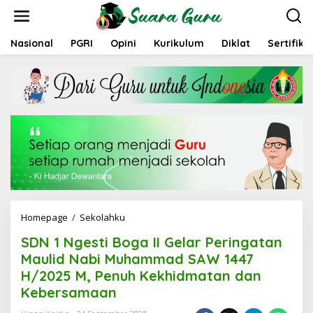
L
e
w
a
Nasional
PGRI
Opini
Kurikulum
Diklat
Sertifika
t
i
k
e
k
o
n
t
e
n
Homepage
/
Sekolahku
S
D
SDN 1 Ngesti Boga II Gelar Peringatan
N
1
Maulid Nabi Muhammad SAW 1447
N
H/2025 M, Penuh Kekhidmatan dan
g
Kebersamaan
e
s