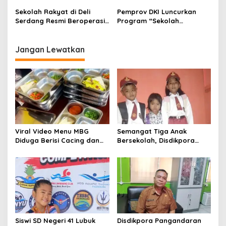
Favorit
Terintegrasi
Sekolah Rakyat di Deli
Pemprov DKI Luncurkan
Serdang Resmi Beroperasi,
Program “Sekolah
Bupati Asri Ludin Tambunan
Kembali”, Buka
Nyatakan Dukungan Penuh
Kesempatan Baru bagi
Anak Putus Sekolah
Jangan Lewatkan
Viral Video Menu MBG
Semangat Tiga Anak
Diduga Berisi Cacing dan
Bersekolah, Disdikpora
Ulat, Pemkab Musi Rawas
Pangandaran Pastikan Hak
Lakukan Investigasi
Pendidikan Terpenuhi
Siswi SD Negeri 41 Lubuk
Disdikpora Pangandaran