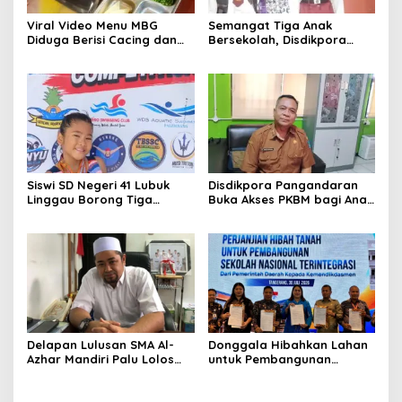
Viral Video Menu MBG
Semangat Tiga Anak
Diduga Berisi Cacing dan
Bersekolah, Disdikpora
Ulat, Pemkab Musi Rawas
Pangandaran Pastikan Hak
Lakukan Investigasi
Pendidikan Terpenuhi
Siswi SD Negeri 41 Lubuk
Disdikpora Pangandaran
Linggau Borong Tiga
Buka Akses PKBM bagi Anak
Medali Perunggu di
Korban Kekerasan Seksual
Kejuaraan Akuatik
Indonesia Palembang
Delapan Lulusan SMA Al-
Donggala Hibahkan Lahan
Azhar Mandiri Palu Lolos
untuk Pembangunan
PTN Kedinasan dan Kampus
Sekolah Nasional
Favorit
Terintegrasi