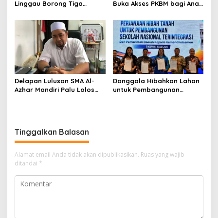
Linggau Borong Tiga
Buka Akses PKBM bagi Anak
Medali Perunggu di
Korban Kekerasan Seksual
Kejuaraan Akuatik
Indonesia Palembang
Delapan Lulusan SMA Al-
Donggala Hibahkan Lahan
Azhar Mandiri Palu Lolos
untuk Pembangunan
PTN Kedinasan dan Kampus
Sekolah Nasional
Favorit
Terintegrasi
Tinggalkan Balasan
Alamat email Anda tidak akan dipublikasikan.
Ruas yang wajib
ditandai
*