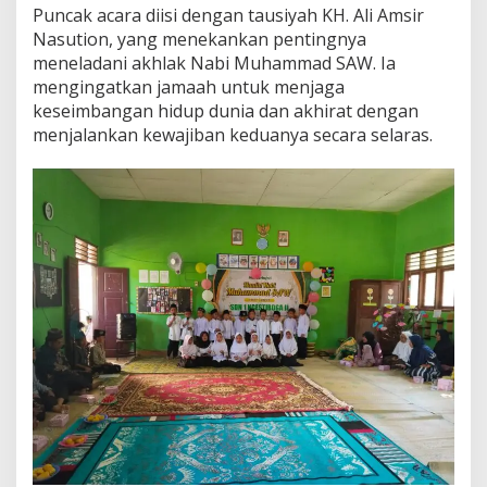
Puncak acara diisi dengan tausiyah KH. Ali Amsir
K
e
Nasution, yang menekankan pentingnya
b
meneladani akhlak Nabi Muhammad SAW. Ia
e
mengingatkan jamaah untuk menjaga
r
keseimbangan hidup dunia dan akhirat dengan
s
a
menjalankan kewajiban keduanya secara selaras.
m
a
a
n