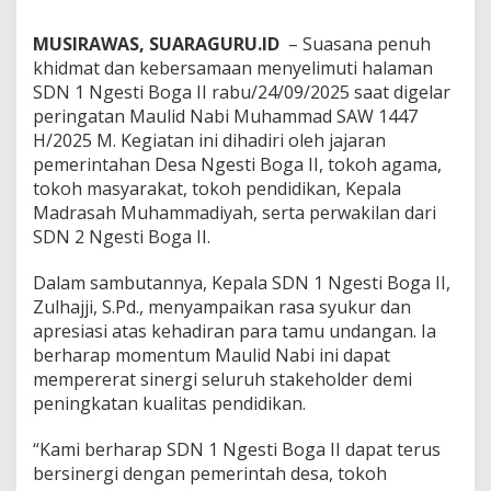
u
l
MUSIRAWAS, SUARAGURU.ID
– Suasana penuh
i
khidmat dan kebersamaan menyelimuti halaman
d
N
SDN 1 Ngesti Boga II rabu/24/09/2025 saat digelar
a
peringatan Maulid Nabi Muhammad SAW 1447
b
H/2025 M. Kegiatan ini dihadiri oleh jajaran
i
pemerintahan Desa Ngesti Boga II, tokoh agama,
M
tokoh masyarakat, tokoh pendidikan, Kepala
u
h
Madrasah Muhammadiyah, serta perwakilan dari
a
SDN 2 Ngesti Boga II.
m
m
Dalam sambutannya, Kepala SDN 1 Ngesti Boga II,
a
Zulhajji, S.Pd., menyampaikan rasa syukur dan
d
S
apresiasi atas kehadiran para tamu undangan. Ia
A
berharap momentum Maulid Nabi ini dapat
W
mempererat sinergi seluruh stakeholder demi
1
peningkatan kualitas pendidikan.
4
4
7
“Kami berharap SDN 1 Ngesti Boga II dapat terus
H
bersinergi dengan pemerintah desa, tokoh
/