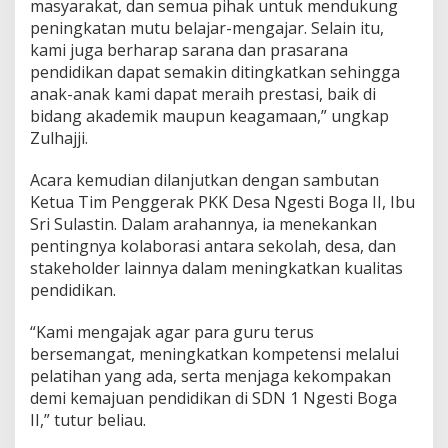
masyarakat, dan semua pihak untuk mendukung
2
peningkatan mutu belajar-mengajar. Selain itu,
0
2
kami juga berharap sarana dan prasarana
5
pendidikan dapat semakin ditingkatkan sehingga
M
anak-anak kami dapat meraih prestasi, baik di
,
bidang akademik maupun keagamaan,” ungkap
P
Zulhajji.
e
n
u
Acara kemudian dilanjutkan dengan sambutan
h
Ketua Tim Penggerak PKK Desa Ngesti Boga II, Ibu
K
Sri Sulastin. Dalam arahannya, ia menekankan
e
pentingnya kolaborasi antara sekolah, desa, dan
k
h
stakeholder lainnya dalam meningkatkan kualitas
i
pendidikan.
d
m
“Kami mengajak agar para guru terus
a
bersemangat, meningkatkan kompetensi melalui
t
a
pelatihan yang ada, serta menjaga kekompakan
n
demi kemajuan pendidikan di SDN 1 Ngesti Boga
d
II,” tutur beliau.
a
n