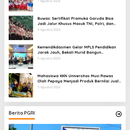
Literasi
7 Agustus 2026
Buwas: Sertifikat Pramuka Garuda Bisa
Jadi Jalur Khusus Masuk TNI, Polri, dan
Perguruan Tinggi
5 Agustus 2026
Kemendikdasmen Gelar MPLS Pendidikan
Jarak Jauh, Bekali Murid Bangun
Kemandirian Belajar
5 Agustus 2026
Mahasiswa KKN Universitas Musi Rawas
Olah Pepaya Menjadi Produk Bernilai Jual
Tinggi, Dorong UMKM Desa Air Satan
5 Agustus 2026
Berita PGRI