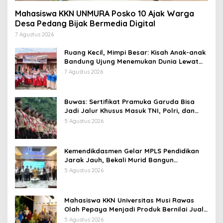
Mahasiswa KKN UNMURA Posko 10 Ajak Warga
Desa Pedang Bijak Bermedia Digital
7 Agustus 2026
Ruang Kecil, Mimpi Besar: Kisah Anak-anak
Bandung Ujung Menemukan Dunia Lewat
Literasi
7 Agustus 2026
Buwas: Sertifikat Pramuka Garuda Bisa
Jadi Jalur Khusus Masuk TNI, Polri, dan
Perguruan Tinggi
5 Agustus 2026
Kemendikdasmen Gelar MPLS Pendidikan
Jarak Jauh, Bekali Murid Bangun
Kemandirian Belajar
5 Agustus 2026
Mahasiswa KKN Universitas Musi Rawas
Olah Pepaya Menjadi Produk Bernilai Jual
Tinggi, Dorong UMKM Desa Air Satan
5 Agustus 2026