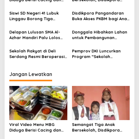
p
Ulat, Pemkab Musi Rawas
Pangandaran Pastikan Hak
o
Lakukan Investigasi
Pendidikan Terpenuhi
Siswi SD Negeri 41 Lubuk
Disdikpora Pangandaran
s
Linggau Borong Tiga
Buka Akses PKBM bagi Anak
Medali Perunggu di
Korban Kekerasan Seksual
Kejuaraan Akuatik
Delapan Lulusan SMA Al-
Donggala Hibahkan Lahan
Indonesia Palembang
Azhar Mandiri Palu Lolos
untuk Pembangunan
PTN Kedinasan dan Kampus
Sekolah Nasional
Favorit
Terintegrasi
Sekolah Rakyat di Deli
Pemprov DKI Luncurkan
Serdang Resmi Beroperasi,
Program “Sekolah
Bupati Asri Ludin Tambunan
Kembali”, Buka
Nyatakan Dukungan Penuh
Kesempatan Baru bagi
Anak Putus Sekolah
Jangan Lewatkan
Viral Video Menu MBG
Semangat Tiga Anak
Diduga Berisi Cacing dan
Bersekolah, Disdikpora
Ulat, Pemkab Musi Rawas
Pangandaran Pastikan Hak