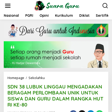
L
e
w
a
Nasional
PGRI
Opini
Kurikulum
Diklat
Sertifika
t
i
k
e
k
o
n
t
e
n
Homepage
/
Sekolahku
S
D
SDN 38 LUBUK LINGGAU MENGADAKAN
N
3
BERAGAM PERLOMBAAN UNIK UNTUK
8
SISWA DAN GURU DALAM RANGKA HUT
L
RI KE-80
U
B