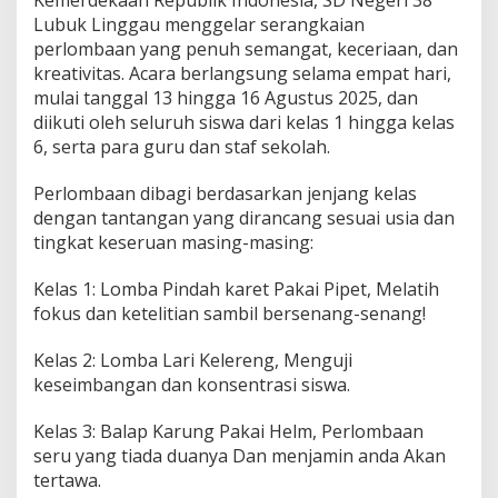
M
Lubuk Linggau menggelar serangkaian
P
perlombaan yang penuh semangat, keceriaan, dan
E
R
kreativitas. Acara berlangsung selama empat hari,
L
mulai tanggal 13 hingga 16 Agustus 2025, dan
O
diikuti oleh seluruh siswa dari kelas 1 hingga kelas
M
6, serta para guru dan staf sekolah.
B
A
A
Perlombaan dibagi berdasarkan jenjang kelas
N
dengan tantangan yang dirancang sesuai usia dan
U
tingkat keseruan masing-masing:
N
I
Kelas 1: Lomba Pindah karet Pakai Pipet, Melatih
K
U
fokus dan ketelitian sambil bersenang-senang!
N
T
Kelas 2: Lomba Lari Kelereng, Menguji
U
keseimbangan dan konsentrasi siswa.
K
S
Kelas 3: Balap Karung Pakai Helm, Perlombaan
I
S
seru yang tiada duanya Dan menjamin anda Akan
W
tertawa.
A