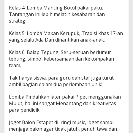
D
Kelas 4: Lomba Mancing Botol pakai paku,
A
Tantangan ini lebih melatih kesabaran dan
N
G
strategi.
U
R
Kelas 5: Lomba Makan Kerupuk, Tradisi khas 17-an
U
yang selalu Ada Dan dinantikan anak-anak.
D
A
L
Kelas 6: Balap Tepung, Seru-seruan berlumur
A
tepung, simbol kebersamaan dan kekompakan
M
team.
R
A
Tak hanya siswa, para guru dan staf juga turut
N
G
ambil bagian dalam dua perlombaan unik:
K
A
Lomba Pindahkan later pakai Pipet menggunakan
H
Mulut, hal ini sangat Menantang dan kreativitas
U
para pendidik.
T
R
I
Joget Balon Estapet di iringi music, joget sambil
K
menjaga balon agar tidak jatuh, penuh tawa dan
E