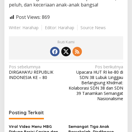
peluh, dan keceriaan anak-anak bangsa!
Post Views:
869
Writer: Harahap
Editor: Harahap
Source News
Ikuti Kami
N
Pos sebelumnya
Pos berikutnya
DIRGAHAYU REPUBLIK
Upacara HUT RI ke-80 di
a
INDONESIA KE – 80
SDN 38 Lubuk Linggau
v
Berlangsung Khidmat:
Kolaborasi SDN 38 dan SDN
i
39 Tanamkan Semangat
Nasionalisme
g
a
Posting Terkait
s
i
Viral Video Menu MBG
Semangat Tiga Anak
Diduga Berisi Cacing dan
Bersekolah, Disdikpora