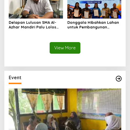
Delapan Lulusan SMA Al-
Donggala Hibahkan Lahan
Azhar Mandiri Palu Lolos
untuk Pembangunan
PTN Kedinasan dan Kampus
Sekolah Nasional
Favorit
Terintegrasi
View More
Event