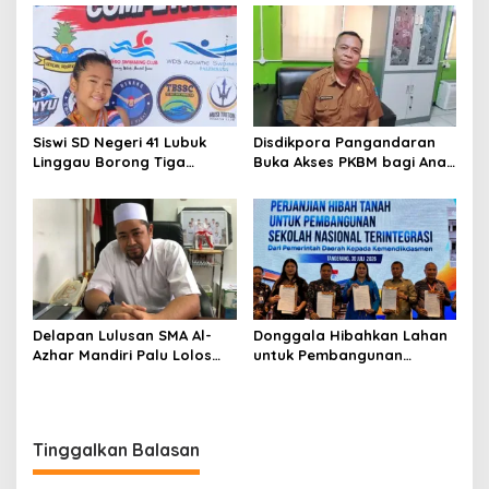
Lakukan Investigasi
Pendidikan Terpenuhi
Siswi SD Negeri 41 Lubuk
Disdikpora Pangandaran
Linggau Borong Tiga
Buka Akses PKBM bagi Anak
Medali Perunggu di
Korban Kekerasan Seksual
Kejuaraan Akuatik
Indonesia Palembang
Delapan Lulusan SMA Al-
Donggala Hibahkan Lahan
Azhar Mandiri Palu Lolos
untuk Pembangunan
PTN Kedinasan dan Kampus
Sekolah Nasional
Favorit
Terintegrasi
Tinggalkan Balasan