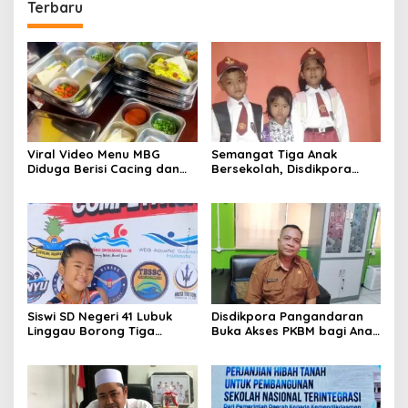
Terbaru
Viral Video Menu MBG
Semangat Tiga Anak
Diduga Berisi Cacing dan
Bersekolah, Disdikpora
Ulat, Pemkab Musi Rawas
Pangandaran Pastikan Hak
Lakukan Investigasi
Pendidikan Terpenuhi
Siswi SD Negeri 41 Lubuk
Disdikpora Pangandaran
Linggau Borong Tiga
Buka Akses PKBM bagi Anak
Medali Perunggu di
Korban Kekerasan Seksual
Kejuaraan Akuatik
Indonesia Palembang