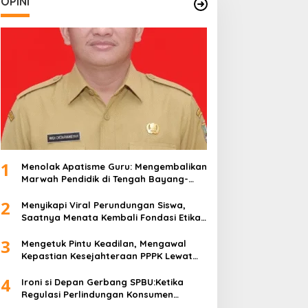
OPINI
1
Menolak Apatisme Guru: Mengembalikan
Marwah Pendidik di Tengah Bayang-
Bayang Kriminalisasi
2
Menyikapi Viral Perundungan Siswa,
Saatnya Menata Kembali Fondasi Etika
di Sekolah Kita
3
Mengetuk Pintu Keadilan, Mengawal
Kepastian Kesejahteraan PPPK Lewat
APBN
4
Ironi si Depan Gerbang SPBU:Ketika
Regulasi Perlindungan Konsumen
Membentur Perut Rakyat Miskin