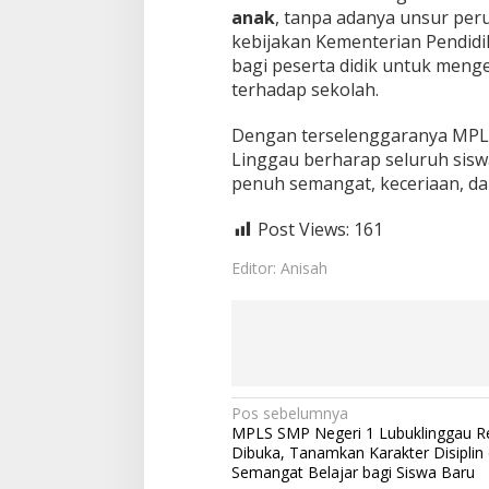
anak
, tanpa adanya unsur pe
kebijakan Kementerian Pendidik
bagi peserta didik untuk meng
terhadap sekolah.
Dengan terselenggaranya MPLS
Linggau berharap seluruh sisw
penuh semangat, keceriaan, dan
Post Views:
161
Editor: Anisah
N
Pos sebelumnya
MPLS SMP Negeri 1 Lubuklinggau R
a
Dibuka, Tanamkan Karakter Disiplin
v
Semangat Belajar bagi Siswa Baru