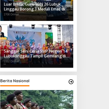
Luar Biasa, Guru SDN 26 Lubuk
Linggau Borong 3 Medali Emas di
Tiga Cabor Berbeda
2700 Dilihat
Sanggar Seni Ceria SMP Negeri 14
Lubuklinggau Tampil Gemilang di
Linggau Fest 2025
2352 Dilihat
Berita Nasional