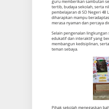
guru memberikan sambutan seka
n
tertib, budaya sekolah, serta n
pembelajaran di SD Negeri 48 Lu
diharapkan mampu beradaptasi
merasa nyaman dan percaya dir
Selain pengenalan lingkungan 
edukatif dan interaktif yang 
membangun kedisiplinan, sert
teman sebaya.
Pihak sekolah menegaskan ba