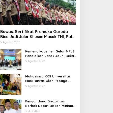
Buwas: Sertifikat Pramuka Garuda
Bisa Jadi Jalur Khusus Masuk TNI, Polri,
dan Perguruan Tinggi
5 Agustus 2026
Kemendikdasmen Gelar MPLS
Pendidikan Jarak Jauh, Bekali
Murid Bangun Kemandirian
5 Agustus 2026
Belajar
Mahasiswa KKN Universitas
Musi Rawas Olah Pepaya
Menjadi Produk Bernilai Jual
5 Agustus 2026
Tinggi, Dorong UMKM Desa Air
Satan
Penyandang Disabilitas
Berhak Dapat Diskon Minimal
20 Persen untuk Biaya
31 Juli 2026