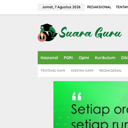
L
e
Jumat, 7 Agustus 2026
REDAKSIONAL
TENTA
w
a
t
i
k
e
k
o
n
Nasional
PGRI
Opini
Kurikulum
Dik
t
e
n
TENTANG KAMI
KONTAK KAMI
REDAKSIONAL