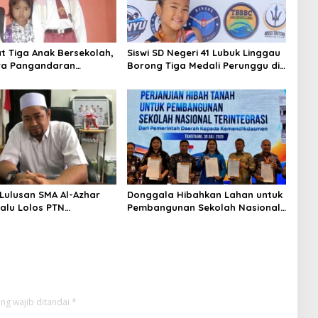
 Tiga Anak Bersekolah,
Siswi SD Negeri 41 Lubuk Linggau
ra Pangandaran
Borong Tiga Medali Perunggu di
 Hak Pendidikan
Kejuaraan Akuatik Indonesia
i
Palembang
Lulusan SMA Al-Azhar
Donggala Hibahkan Lahan untuk
Palu Lolos PTN
Pembangunan Sekolah Nasional
n dan Kampus Favorit
Terintegrasi
ng wajib ditandai
*