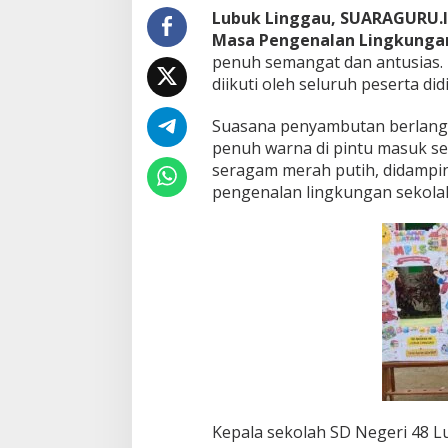
a
Lubuk Linggau, SUARAGURU.
n
Masa Pengenalan Lingkungan
g
E
penuh semangat dan antusias. 
d
diikuti oleh seluruh peserta d
u
k
Suasana penyambutan berlang
a
penuh warna di pintu masuk s
t
i
seragam merah putih, didampin
f
pengenalan lingkungan sekola
d
a
n
M
e
n
y
e
n
a
n
g
k
Kepala sekolah SD Negeri 48 L
a