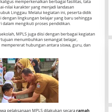
ligus memperkenalkan berbagai fasilitas, tata
ilai-nilai karakter yang menjadi landasan
buk Linggau. Melalui kegiatan ini, peserta didik
 dengan lingkungan belajar yang baru sehingga
i dalam mengikuti proses pendidikan.
sekolah, MPLS juga diisi dengan berbagai kegiatan
bertujuan menumbuhkan semangat belajar,
a mempererat hubungan antara siswa, guru, dan
Himpunan Wanita UNPARI Salurkan
Bantuan bagi Korban Kebakaran
di Jawa Kanan SS
Di PGRI
|
27 Juli 2026
hwa pelaksanaan MPLS dilakukan secara
ramah