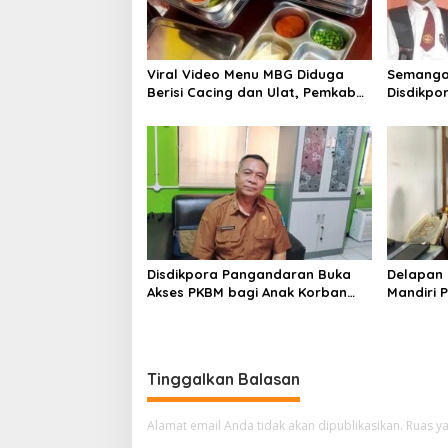
Viral Video Menu MBG Diduga
Semangat
Berisi Cacing dan Ulat, Pemkab
Disdikpo
Musi Rawas Lakukan Investigasi
Pastikan
Terpenuh
Disdikpora Pangandaran Buka
Delapan 
Akses PKBM bagi Anak Korban
Mandiri 
Kekerasan Seksual
Kedinasa
Tinggalkan Balasan
Alamat email Anda tidak akan dipublikasikan.
Ruas ya