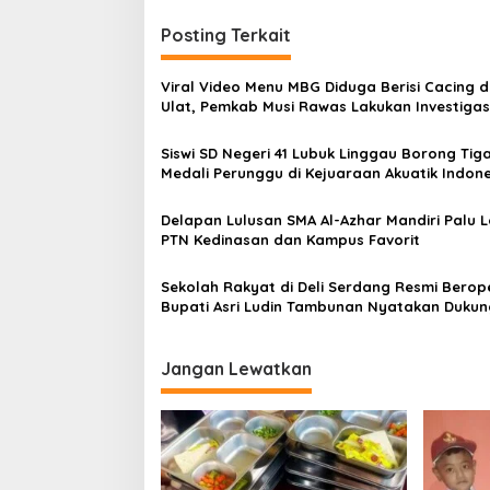
i
Posting Terkait
g
a
Viral Video Menu MBG Diduga Berisi Cacing 
s
Ulat, Pemkab Musi Rawas Lakukan Investigas
i
Siswi SD Negeri 41 Lubuk Linggau Borong Tig
p
Medali Perunggu di Kejuaraan Akuatik Indone
Palembang
o
Delapan Lulusan SMA Al-Azhar Mandiri Palu L
s
PTN Kedinasan dan Kampus Favorit
Sekolah Rakyat di Deli Serdang Resmi Berope
Bupati Asri Ludin Tambunan Nyatakan Duku
Penuh
Jangan Lewatkan