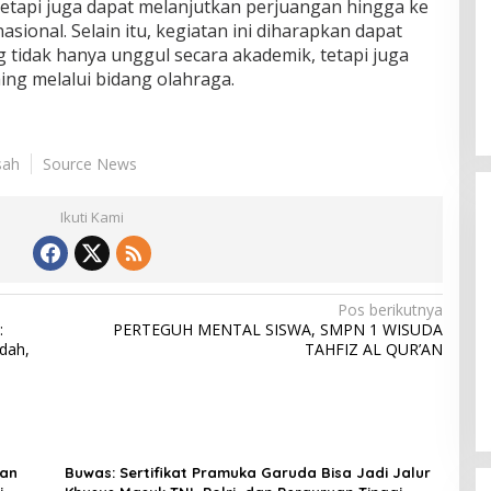
 tetapi juga dapat melanjutkan perjuangan hingga ke
asional. Selain itu, kegiatan ini diharapkan dapat
 tidak hanya unggul secara akademik, tetapi juga
ing melalui bidang olahraga.
sah
Source News
Ikuti Kami
Pos berikutnya
:
PERTEGUH MENTAL SISWA, SMPN 1 WISUDA
Himpunan Wanita UNPARI Salurkan
dah,
TAHFIZ AL QUR’AN
Bantuan bagi Korban Kebakaran
i
di Jawa Kanan SS
Di PGRI
|
27 Juli 2026
dan
Buwas: Sertifikat Pramuka Garuda Bisa Jadi Jalur