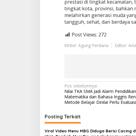
prestasi di tingkat kecamatan,
i
n
tingkat kota, provinsi, bahkan n
g
melahirkan generasi muda yang
k
tangguh, sehat, dan berdaya sa
a
t
Post Views:
272
K
o
Writer: Agung Perdana
Editor: Ani
t
a
N
Pos sebelumnya
Nilai TKA SMA Jadi Alarm Pendidikan
a
Matematika dan Bahasa Inggris Ren
v
Metode Belajar Dinilai Perlu Evaluas
i
Posting Terkait
g
a
Viral Video Menu MBG Diduga Berisi Cacing 