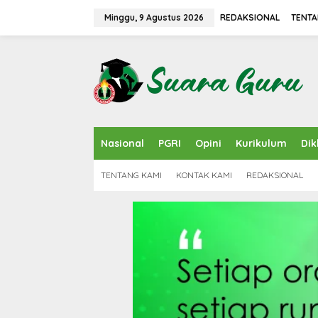
L
e
Minggu, 9 Agustus 2026
REDAKSIONAL
TENTA
w
a
t
i
k
e
k
o
n
Nasional
PGRI
Opini
Kurikulum
Dik
t
e
n
TENTANG KAMI
KONTAK KAMI
REDAKSIONAL