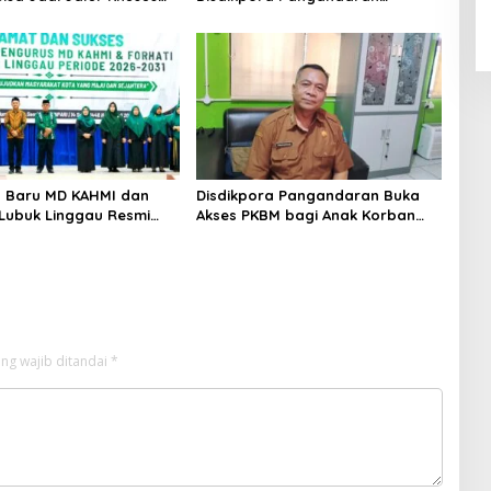
I, Polri, dan Perguruan
Pastikan Hak Pendidikan
Terpenuhi
 Baru MD KAHMI dan
Disdikpora Pangandaran Buka
Lubuk Linggau Resmi
Akses PKBM bagi Anak Korban
 Siap Bersinergi Bangun
Kekerasan Seksual
ng wajib ditandai
*