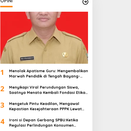
OPINI
1
Menolak Apatisme Guru: Mengembalikan
Marwah Pendidik di Tengah Bayang-
Bayang Kriminalisasi
2
Menyikapi Viral Perundungan Siswa,
Saatnya Menata Kembali Fondasi Etika
di Sekolah Kita
3
Mengetuk Pintu Keadilan, Mengawal
Kepastian Kesejahteraan PPPK Lewat
APBN
4
Ironi si Depan Gerbang SPBU:Ketika
Regulasi Perlindungan Konsumen
Membentur Perut Rakyat Miskin