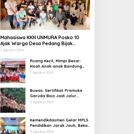
Mahasiswa KKN UNMURA Posko 10
Ajak Warga Desa Pedang Bijak
Bermedia Digital
7 Agustus 2026
Ruang Kecil, Mimpi Besar:
Kisah Anak-anak Bandung
Ujung Menemukan Dunia
7 Agustus 2026
Lewat Literasi
Buwas: Sertifikat Pramuka
Garuda Bisa Jadi Jalur
Khusus Masuk TNI, Polri, dan
5 Agustus 2026
Perguruan Tinggi
Kemendikdasmen Gelar MPLS
Pendidikan Jarak Jauh, Bekali
Murid Bangun Kemandirian
5 Agustus 2026