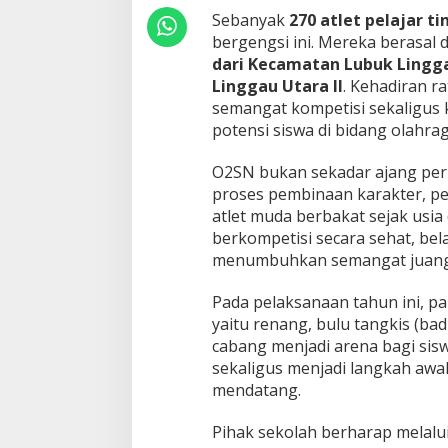
t
Sebanyak
270 atlet pelajar t
l
e
bergengsi ini. Mereka berasal 
t
dari Kecamatan Lubuk Lingga
S
Linggau Utara II
. Kehadiran r
D
semangat kompetisi sekaligu
S
potensi siswa di bidang olahrag
i
a
p
O2SN bukan sekadar ajang perl
B
proses pembinaan karakter, peni
e
atlet muda berbakat sejak usia d
r
berkompetisi secara sehat, bela
s
a
menumbuhkan semangat juang 
i
n
Pada pelaksanaan tahun ini, pa
g
yaitu renang, bulu tangkis (badm
M
cabang menjadi arena bagi si
e
n
sekaligus menjadi langkah awal
u
mendatang.
j
u
Pihak sekolah berharap melalu
T