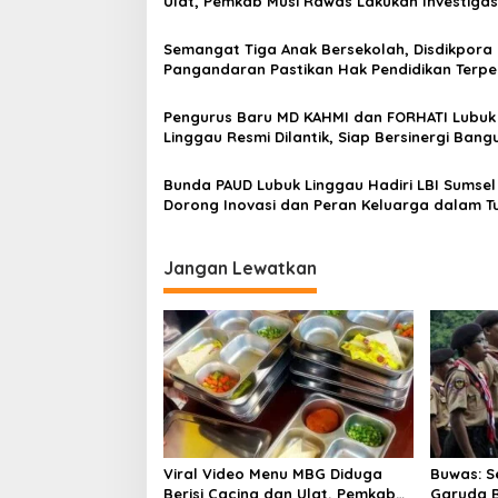
s
Ulat, Pemkab Musi Rawas Lakukan Investigas
i
Semangat Tiga Anak Bersekolah, Disdikpora
p
Pangandaran Pastikan Hak Pendidikan Terpe
o
Pengurus Baru MD KAHMI dan FORHATI Lubuk
s
Linggau Resmi Dilantik, Siap Bersinergi Bang
Daerah
Bunda PAUD Lubuk Linggau Hadiri LBI Sumsel
Dorong Inovasi dan Peran Keluarga dalam 
Kembang Anak
Jangan Lewatkan
Viral Video Menu MBG Diduga
Buwas: S
Berisi Cacing dan Ulat, Pemkab
Garuda B