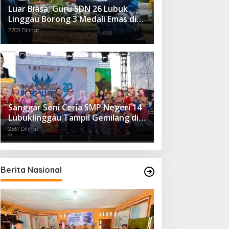
Luar Biasa, Guru SDN 26 Lubuk
Linggau Borong 3 Medali Emas di
Tiga Cabor Berbeda
2703 Dilihat
Sanggar Seni Ceria SMP Negeri 14
Lubuklinggau Tampil Gemilang di
Linggau Fest 2025
2361 Dilihat
Berita Nasional