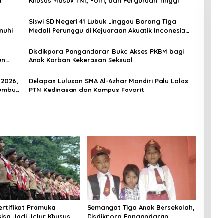
i
Khusus Masuk TNI, Polri, dan Perguruan Tinggi
Siswi SD Negeri 41 Lubuk Linggau Borong Tiga
nuhi
Medali Perunggu di Kejuaraan Akuatik Indonesia
Palembang
Disdikpora Pangandaran Buka Akses PKBM bagi
un
Anak Korban Kekerasan Seksual
 2026,
Delapan Lulusan SMA Al-Azhar Mandiri Palu Lolos
Tumbuh
PTN Kedinasan dan Kampus Favorit
ertifikat Pramuka
Semangat Tiga Anak Bersekolah,
isa Jadi Jalur Khusus
Disdikpora Pangandaran