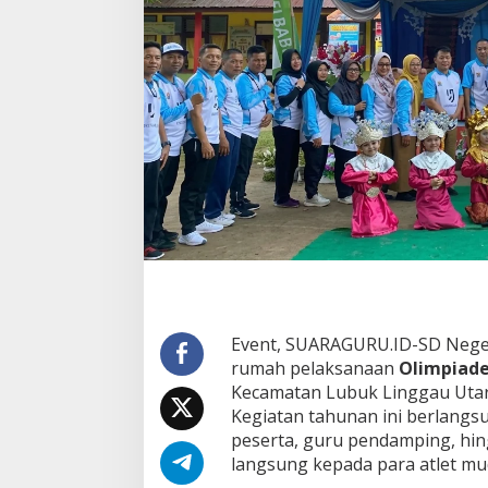
a
d
i
P
u
s
a
t
O
2
S
N
2
0
2
6
,
R
Event, SUARAGURU.ID-SD Nege
a
rumah pelaksanaan
Olimpiade
t
Kecamatan Lubuk Linggau Utara 
u
s
Kegiatan tahunan ini berlangs
a
peserta, guru pendamping, hi
n
langsung kepada para atlet mu
A