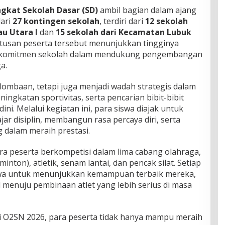
ingkat Sekolah Dasar (SD)
ambil bagian dalam ajang
dari
27 kontingen sekolah
, terdiri dari
12 sekolah
u Utara I
dan
15 sekolah dari Kecamatan Lubuk
atusan peserta tersebut menunjukkan tingginya
s komitmen sekolah dalam mendukung pengembangan
a.
ombaan, tetapi juga menjadi wadah strategis dalam
ngkatan sportivitas, serta pencarian bibit-bibit
ini. Melalui kegiatan ini, para siswa diajak untuk
jar disiplin, membangun rasa percaya diri, serta
dalam meraih prestasi.
ra peserta berkompetisi dalam lima cabang olahraga,
inton), atletik, senam lantai, dan pencak silat. Setiap
swa untuk menunjukkan kemampuan terbaik mereka,
 menuju pembinaan atlet yang lebih serius di masa
i O2SN 2026, para peserta tidak hanya mampu meraih