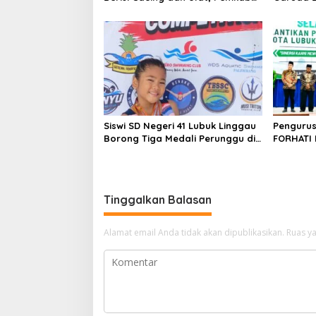
Musi Rawas Lakukan Investigasi
Masuk TN
Tinggi
Siswi SD Negeri 41 Lubuk Linggau
Pengurus
Borong Tiga Medali Perunggu di
FORHATI 
Kejuaraan Akuatik Indonesia
Dilantik,
Palembang
Daerah
Tinggalkan Balasan
Alamat email Anda tidak akan dipublikasikan.
Ruas ya