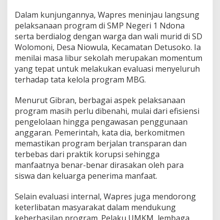
J
a
Dalam kunjungannya, Wapres meninjau langsung
d
pelaksanaan program di SMP Negeri 1 Ndona
i
serta berdialog dengan warga dan wali murid di SD
P
Wolomoni, Desa Niowula, Kecamatan Detusoko. Ia
r
menilai masa libur sekolah merupakan momentum
i
o
yang tepat untuk melakukan evaluasi menyeluruh
r
terhadap tata kelola program MBG.
i
t
Menurut Gibran, berbagai aspek pelaksanaan
a
program masih perlu dibenahi, mulai dari efisiensi
s
U
pengelolaan hingga pengawasan penggunaan
t
anggaran. Pemerintah, kata dia, berkomitmen
a
memastikan program berjalan transparan dan
m
terbebas dari praktik korupsi sehingga
a
manfaatnya benar-benar dirasakan oleh para
siswa dan keluarga penerima manfaat.
Selain evaluasi internal, Wapres juga mendorong
keterlibatan masyarakat dalam mendukung
keberhasilan program. Pelaku UMKM, lembaga