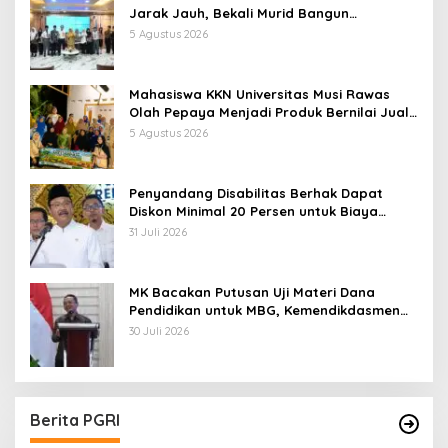
Jarak Jauh, Bekali Murid Bangun
Kemandirian Belajar
5 Agustus 2026
Mahasiswa KKN Universitas Musi Rawas
Olah Pepaya Menjadi Produk Bernilai Jual
Tinggi, Dorong UMKM Desa Air Satan
5 Agustus 2026
Penyandang Disabilitas Berhak Dapat
Diskon Minimal 20 Persen untuk Biaya
Sekolah dan Kuliah
31 Juli 2026
MK Bacakan Putusan Uji Materi Dana
Pendidikan untuk MBG, Kemendikdasmen
Tunggu Implikasi Putusan
30 Juli 2026
Berita PGRI