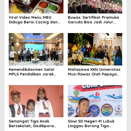
Viral Video Menu MBG
Buwas: Sertifikat Pramuka
Diduga Berisi Cacing dan
Garuda Bisa Jadi Jalur
Ulat, Pemkab Musi Rawas
Khusus Masuk TNI, Polri,
Lakukan Investigasi
dan Perguruan Tinggi
Kemendikdasmen Gelar
Mahasiswa KKN Universitas
MPLS Pendidikan Jarak
Musi Rawas Olah Pepaya
Jauh, Bekali Murid Bangun
Menjadi Produk Bernilai
Kemandirian Belajar
Jual Tinggi, Dorong UMKM
Desa Air Satan
Semangat Tiga Anak
Siswi SD Negeri 41 Lubuk
Bersekolah, Disdikpora
Linggau Borong Tiga
Pangandaran Pastikan Hak
Medali Perunggu di