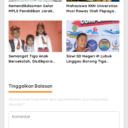
Kemendikdasmen Gelar
Mahasiswa KKN Universitas
MPLS Pendidikan Jarak
Musi Rawas Olah Pepaya
Jauh, Bekali Murid Bangun
Menjadi Produk Bernilai
Kemandirian Belajar
Jual Tinggi, Dorong UMKM
Desa Air Satan
Semangat Tiga Anak
Siswi SD Negeri 41 Lubuk
Bersekolah, Disdikpora
Linggau Borong Tiga
Pangandaran Pastikan Hak
Medali Perunggu di
Pendidikan Terpenuhi
Kejuaraan Akuatik
Indonesia Palembang
Tinggalkan Balasan
Alamat email Anda tidak akan dipublikasikan.
Ruas yang wajib
ditandai
*