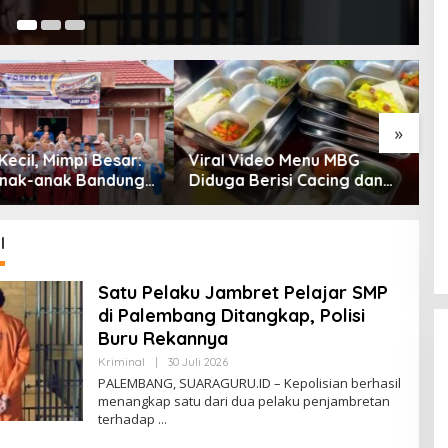
23
»
Video Menu MBG
Buwas: Sertifikat Pramuka
K
 Berisi Cacing dan
Garuda Bisa Jadi Jalur
M
Pemkab Musi Rawas
Khusus Masuk TNI, Polri,
J
n Investigasi
dan Perguruan Tinggi
K
l
Satu Pelaku Jambret Pelajar SMP
di Palembang Ditangkap, Polisi
Buru Rekannya
Kriminal
|
30 Juli 2026
O
L
PALEMBANG, SUARAGURU.ID – Kepolisian berhasil
E
menangkap satu dari dua pelaku penjambretan
H
terhadap
A
L
F