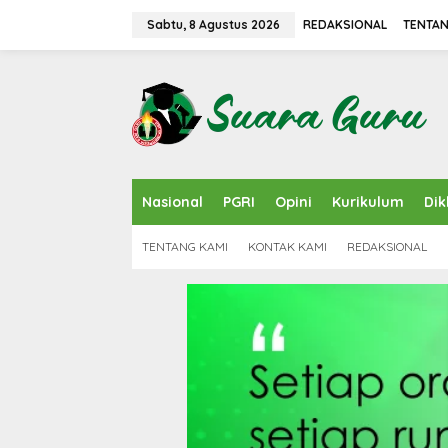
L
e
Sabtu, 8 Agustus 2026
REDAKSIONAL
TENTAN
w
a
t
i
k
e
k
o
n
Nasional
PGRI
Opini
Kurikulum
Dik
t
e
n
TENTANG KAMI
KONTAK KAMI
REDAKSIONAL