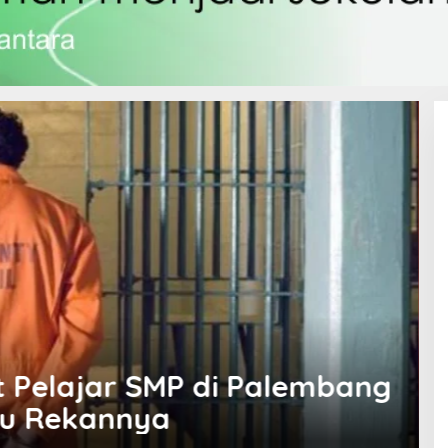
 Bawang Alami Patah
ian, Dua Insiden Viral