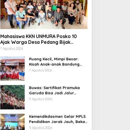
Mahasiswa KKN UNMURA Posko 10
Ajak Warga Desa Pedang Bijak
Bermedia Digital
7 Agustus 2026
Ruang Kecil, Mimpi Besar:
Kisah Anak-anak Bandung
Ujung Menemukan Dunia
7 Agustus 2026
Lewat Literasi
Buwas: Sertifikat Pramuka
Garuda Bisa Jadi Jalur
Khusus Masuk TNI, Polri, dan
5 Agustus 2026
Perguruan Tinggi
Kemendikdasmen Gelar MPLS
Pendidikan Jarak Jauh, Bekali
Murid Bangun Kemandirian
5 Agustus 2026