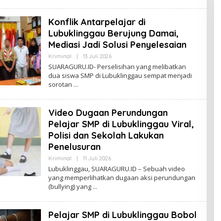
L
A
F
N
I
Konflik Antarpelajar di
A
N
Lubuklinggau Berujung Damai,
S
Y
Mediasi Jadi Solusi Penyelesaian
A
H
Kriminal
|
13 Juli 2026
O
H
L
SUARAGURU.ID- Perselisihan yang melibatkan
A
E
dua siswa SMP di Lubuklinggau sempat menjadi
S
H
A
sorotan
A
N
L
F
I
Video Dugaan Perundungan
A
N
Pelajar SMP di Lubuklinggau Viral,
S
Y
Polisi dan Sekolah Lakukan
A
Penelusuran
H
H
Kriminal
|
11 Juli 2026
O
A
L
S
Lubuklinggau, SUARAGURU.ID – Sebuah video
E
A
yang memperlihatkan dugaan aksi perundungan
H
N
(bullying) yang
A
L
F
I
Pelajar SMP di Lubuklinggau Bobol
A
N