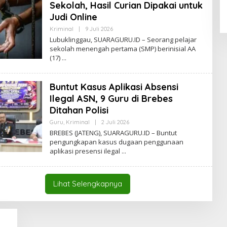
Sekolah, Hasil Curian Dipakai untuk
S
Y
Judi Online
A
H
Kriminal
|
9 Juli 2026
O
H
L
Lubuklinggau, SUARAGURU.ID – Seorang pelajar
A
E
sekolah menengah pertama (SMP) berinisial AA
S
H
A
(17)
A
N
L
F
I
Buntut Kasus Aplikasi Absensi
A
N
Ilegal ASN, 9 Guru di Brebes
S
Y
Ditahan Polisi
A
H
Guru
,
Kriminal
|
2 Juli 2026
O
H
L
BREBES (JATENG), SUARAGURU.ID – Buntut
A
E
pengungkapan kasus dugaan penggunaan
S
H
A
aplikasi presensi ilegal
A
N
L
F
I
A
Lihat Selengkapnya
N
S
Y
A
H
H