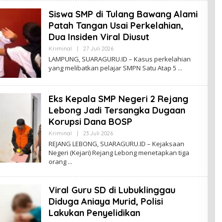
I
Siswa SMP di Tulang Bawang Alami
A
N
Patah Tangan Usai Perkelahian,
S
Y
Dua Insiden Viral Diusut
A
H
Kriminal
|
27 Juli 2026
O
H
L
LAMPUNG, SUARAGURU.ID – Kasus perkelahian
A
E
yang melibatkan pelajar SMPN Satu Atap 5
S
H
A
A
N
L
F
Eks Kepala SMP Negeri 2 Rejang
I
A
Lebong Jadi Tersangka Dugaan
N
S
Korupsi Dana BOSP
Y
A
Kriminal
|
23 Juli 2026
O
H
L
REJANG LEBONG, SUARAGURU.ID – Kejaksaan
H
E
Negeri (Kejari) Rejang Lebong menetapkan tiga
A
H
S
orang
A
A
L
N
F
I
Viral Guru SD di Lubuklinggau
A
N
Diduga Aniaya Murid, Polisi
S
Y
Lakukan Penyelidikan
A