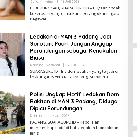
H
Guru
,
Kriminal
|
16 Juli 2026
O
H
L
LUBUKLINGGAU, SUARAGURU.ID – Dugaan tindak
A
E
kekerasan yang dilakukan seorang oknum guru
S
H
A
Pegawai
A
N
L
F
I
Ledakan di MAN 3 Padang Jadi
A
N
Sorotan, Puan: Jangan Anggap
S
Y
Perundungan sebagai Kenakalan
A
Biasa
H
H
Kriminal
,
Nasional
|
16 Juli 2026
O
A
L
S
SUARAGURU.ID– Insiden ledakan yang terjadi di
E
A
lingkungan MAN 3 Kota Padang, Sumatera
H
N
A
L
F
Polisi Ungkap Motif Ledakan Bom
Himpunan Wanita UNPARI Salurkan
I
A
Rakitan di MAN 3 Padang, Diduga
Bantuan bagi Korban Kebakaran
N
di Jawa Kanan SS
Dipicu Perundungan
S
Di PGRI
|
27 Juli 2026
Y
Kriminal
|
14 Juli 2026
O
A
L
H
PADANG, SUARAGURU.ID – Kepolisian
E
H
mengungkap motif di balik ledakan bom rakitan
H
A
jenis
A
S