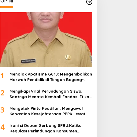
OPINI
1
Menolak Apatisme Guru: Mengembalikan
Marwah Pendidik di Tengah Bayang-
Bayang Kriminalisasi
2
Menyikapi Viral Perundungan Siswa,
Saatnya Menata Kembali Fondasi Etika
di Sekolah Kita
3
Mengetuk Pintu Keadilan, Mengawal
Kepastian Kesejahteraan PPPK Lewat
APBN
4
Ironi si Depan Gerbang SPBU:Ketika
Regulasi Perlindungan Konsumen
Membentur Perut Rakyat Miskin