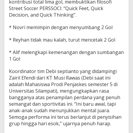
kontribusi total lima gol, membuktikan filosofi
n
Street Soccer PERSSOCI: “Quick Feet, Quick
g
a
Decision, and Quick Thinking”.
n
S
* Novri memimpin dengan menyumbang 2 Gol
k
o
* Reyhan tidak mau kalah, turut mencetak 2 Gol
r
5
.
* Alif melengkapi kemenangan dengan sumbangan
3
1 Gol
d
i
Koordinator tim Debi septianto yang didampingi
A
Zairil Efendi dari KT Musi Rawas (Debi saat ini
j
a
adalah Mahasiswa Prodi Penjaskes semester 5 di
n
Universitas Silampati), mengungkapkan rasa
g
bangganya atas penampilan perdana yang penuh
S
semangat dan sportivitas ini. “Ini baru awal, tapi
t
anak-anak sudah menunjukkan mental juara.
r
e
Semoga performa ini terus berlanjut di penyisihan
e
grup hingga hari esok,” ujarnya penuh harap.
t
S