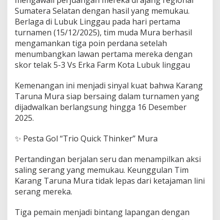
r
Sumatera Selatan dengan hasil yang memukau.
u
Berlaga di Lubuk Linggau pada hari pertama
n
a
turnamen (15/12/2025), tim muda Mura berhasil
M
mengamankan tiga poin perdana setelah
u
menumbangkan lawan pertama mereka dengan
s
skor telak 5-3 Vs Erka Farm Kota Lubuk linggau
i
R
a
Kemenangan ini menjadi sinyal kuat bahwa Karang
w
Taruna Mura siap bersaing dalam turnamen yang
a
dijadwalkan berlangsung hingga 16 Desember
s
2025.
G
a
s
✨ Pesta Gol “Trio Quick Thinker” Mura
a
k
Pertandingan berjalan seru dan menampilkan aksi
L
saling serang yang memukau. Keunggulan Tim
a
Karang Taruna Mura tidak lepas dari ketajaman lini
w
a
serang mereka.
n
d
Tiga pemain menjadi bintang lapangan dengan
e