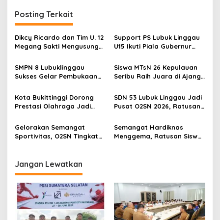
g
Posting Terkait
a
s
Dikcy Ricardo dan Tim U. 12
Support PS Lubuk Linggau
Megang Sakti Mengusung
U15 Ikuti Piala Gubernur
i
Semangat Spartan di
Sumsel, Wako Titip Nama
p
Perempat Final Piala
Baik Daerah dan Semangat
SMPN 8 Lubuklinggau
Siswa MTsN 26 Kepulauan
Presiden Zona Sumatera
Juang Generasi Muda
Sukses Gelar Pembukaan
Seribu Raih Juara di Ajang
o
Selatan
O2SN 2026, Ratusan Atlet
O2SN Tingkat Kabupaten
s
Pelajar Ambil Bagian
Kota Bukittinggi Dorong
SDN 53 Lubuk Linggau Jadi
Prestasi Olahraga Jadi
Pusat O2SN 2026, Ratusan
Tiket Masuki Jenjang
Atlet SD Siap Bersaing
Sekolah Favorit
Menuju Tingkat Kota
Gelorakan Semangat
Semangat Hardiknas
Sportivitas, O2SN Tingkat
Menggema, Ratusan Siswa
SD Kecamatan Jayaloka
SD Meriahkan Festival
Resmi Dibuka
Senam Anak Indonesia
Hebat 2026 di Lubuk
Jangan Lewatkan
Linggau