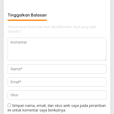
Sekolah Favorit
Menuju Tingkat Kota
Tinggalkan Balasan
Alamat email Anda tidak akan dipublikasikan.
Ruas yang wajib
ditandai
*
Simpan nama, email, dan situs web saya pada peramban
ini untuk komentar saya berikutnya.