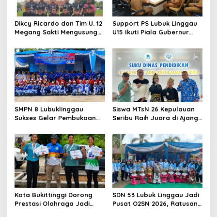
Dikcy Ricardo dan Tim U. 12
Support PS Lubuk Linggau
Megang Sakti Mengusung
U15 Ikuti Piala Gubernur
Semangat Spartan di
Sumsel, Wako Titip Nama
Perempat Final Piala
Baik Daerah dan Semangat
Presiden Zona Sumatera
Juang Generasi Muda
Selatan
SMPN 8 Lubuklinggau
Siswa MTsN 26 Kepulauan
Sukses Gelar Pembukaan
Seribu Raih Juara di Ajang
O2SN 2026, Ratusan Atlet
O2SN Tingkat Kabupaten
Pelajar Ambil Bagian
Kota Bukittinggi Dorong
SDN 53 Lubuk Linggau Jadi
Prestasi Olahraga Jadi
Pusat O2SN 2026, Ratusan
Tiket Masuki Jenjang
Atlet SD Siap Bersaing