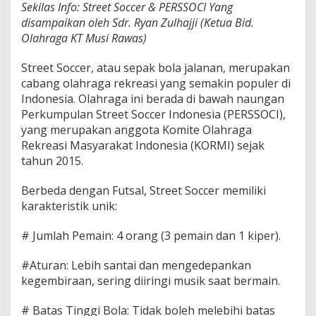
Sekilas Info: Street Soccer & PERSSOCI Yang
o
disampaikan oleh Sdr. Ryan Zulhajji (Ketua Bid.
c
c
Olahraga KT Musi Rawas)
e
r
Street Soccer, atau sepak bola jalanan, merupakan
U
cabang olahraga rekreasi yang semakin populer di
-
Indonesia. Olahraga ini berada di bawah naungan
2
0
Perkumpulan Street Soccer Indonesia (PERSSOCI),
!
yang merupakan anggota Komite Olahraga
Rekreasi Masyarakat Indonesia (KORMI) sejak
tahun 2015.
Berbeda dengan Futsal, Street Soccer memiliki
karakteristik unik:
# Jumlah Pemain: 4 orang (3 pemain dan 1 kiper).
#Aturan: Lebih santai dan mengedepankan
kegembiraan, sering diiringi musik saat bermain.
# Batas Tinggi Bola: Tidak boleh melebihi batas