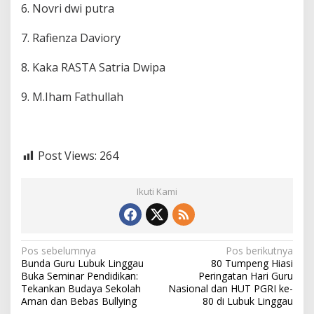
6. Novri dwi putra
7. Rafienza Daviory
8. Kaka RASTA Satria Dwipa
9. M.Iham Fathullah
Post Views:
264
Ikuti Kami
N
Pos sebelumnya
Pos berikutnya
Bunda Guru Lubuk Linggau
80 Tumpeng Hiasi
a
Buka Seminar Pendidikan:
Peringatan Hari Guru
v
Tekankan Budaya Sekolah
Nasional dan HUT PGRI ke-
Aman dan Bebas Bullying
80 di Lubuk Linggau
i