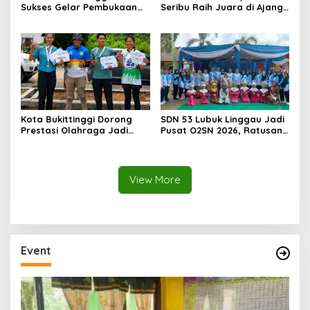
Sukses Gelar Pembukaan
Seribu Raih Juara di Ajang
O2SN 2026, Ratusan Atlet
O2SN Tingkat Kabupaten
Pelajar Ambil Bagian
Kota Bukittinggi Dorong
SDN 53 Lubuk Linggau Jadi
Prestasi Olahraga Jadi
Pusat O2SN 2026, Ratusan
Tiket Masuki Jenjang
Atlet SD Siap Bersaing
Sekolah Favorit
Menuju Tingkat Kota
View More
Event