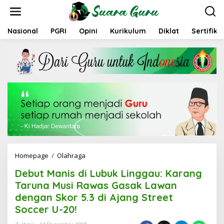
L
e
w
a
Nasional
PGRI
Opini
Kurikulum
Diklat
Sertifika
t
i
k
e
k
o
n
t
e
n
Homepage
/
Olahraga
D
e
Debut Manis di Lubuk Linggau: Karang
b
u
Taruna Musi Rawas Gasak Lawan
t
dengan Skor 5.3 di Ajang Street
M
Soccer U-20!
a
n