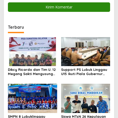
Terbaru
Dikcy Ricardo dan Tim U. 12
Support PS Lubuk Linggau
Megang Sakti Mengusung
U15 Ikuti Piala Gubernur
Semangat Spartan di
Sumsel, Wako Titip Nama
Perempat Final Piala
Baik Daerah dan Semangat
Presiden Zona Sumatera
Juang Generasi Muda
Selatan
SMPN 8 Lubuklinggau
Siswa MTsN 26 Kepulauan