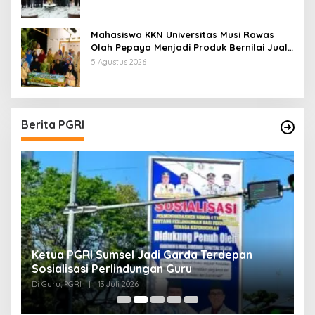
Mahasiswa KKN Universitas Musi Rawas
Olah Pepaya Menjadi Produk Bernilai Jual
Tinggi, Dorong UMKM Desa Air Satan
5 Agustus 2026
Berita PGRI
Ketua PGRI Sumsel Jadi Garda Terdepan
G
Sosialisasi Perlindungan Guru
L
J
Di Guru, PGRI
|
13 Juli 2026
Di
O