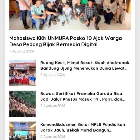
Mahasiswa KKN UNMURA Posko 10 Ajak Warga
Desa Pedang Bijak Bermedia Digital
7 Agustus 2026
Ruang Kecil, Mimpi Besar: Kisah Anak-anak
Bandung Ujung Menemukan Dunia Lewat
Literasi
7 Agustus 2026
Buwas: Sertifikat Pramuka Garuda Bisa
Jadi Jalur Khusus Masuk TNI, Polri, dan
Perguruan Tinggi
5 Agustus 2026
Kemendikdasmen Gelar MPLS Pendidikan
Jarak Jauh, Bekali Murid Bangun
Kemandirian Belajar
5 Agustus 2026