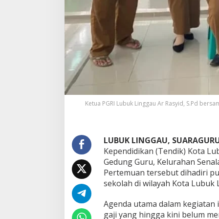
G
A
U
G
E
L
A
R
P
E
R
T
Ketua PGRI Lubuk Linggau Ar Rasyid, S.Pd bersa
E
M
U
A
LUBUK LINGGAU, SUARAGURU
N
Kependidikan (Tendik) Kota Lu
S
I
Gedung Guru, Kelurahan Senala
L
Pertemuan tersebut dihadiri p
A
sekolah di wilayah Kota Lubuk 
T
U
Agenda utama dalam kegiatan 
R
A
gaji yang hingga kini belum me