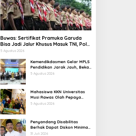
Buwas: Sertifikat Pramuka Garuda
Bisa Jadi Jalur Khusus Masuk TNI, Polri,
dan Perguruan Tinggi
5 Agustus 2026
Kemendikdasmen Gelar MPLS
Pendidikan Jarak Jauh, Bekali
Murid Bangun Kemandirian
5 Agustus 2026
Belajar
Mahasiswa KKN Universitas
Musi Rawas Olah Pepaya
Menjadi Produk Bernilai Jual
5 Agustus 2026
Tinggi, Dorong UMKM Desa Air
Satan
Penyandang Disabilitas
Berhak Dapat Diskon Minimal
20 Persen untuk Biaya
31 Juli 2026