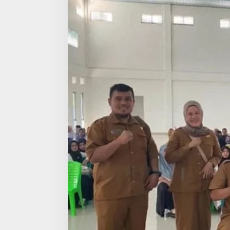
K
E
P
E
N
D
I
D
I
K
A
N
K
O
T
A
L
U
B
U
K
L
I
N
G