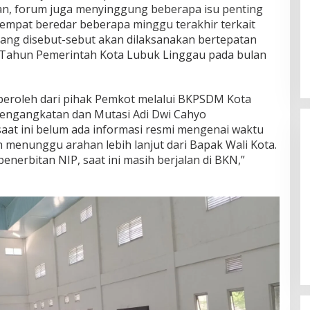
n, forum juga menyinggung beberapa isu penting
sempat beredar beberapa minggu terakhir terkait
ang disebut-sebut akan dilaksanakan bertepatan
 Tahun Pemerintah Kota Lubuk Linggau pada bulan
peroleh dari pihak Pemkot melalui BKPSDM Kota
Pengangkatan dan Mutasi Adi Dwi Cahyo
at ini belum ada informasi resmi mengenai waktu
ih menunggu arahan lebih lanjut dari Bapak Wali Kota.
enerbitan NIP, saat ini masih berjalan di BKN,”
Himpunan Wanita UNPARI Salurkan
Bantuan bagi Korban Kebakaran
di Jawa Kanan SS
Di PGRI
|
27 Juli 2026