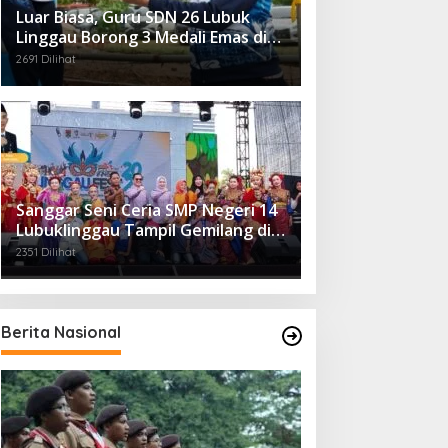
Luar Biasa, Guru SDN 26 Lubuk
Linggau Borong 3 Medali Emas di
Tiga Cabor Berbeda
2691 Dilihat
Sanggar Seni Ceria SMP Negeri 14
Lubuklinggau Tampil Gemilang di
Linggau Fest 2025
2351 Dilihat
Berita Nasional