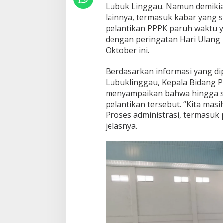
H
Lubuk Linggau. Namun demikia
M
lainnya, termasuk kabar yang 
I
pelantikan PPPK paruh waktu y
D
dengan peringatan Hari Ulang
I
G
Oktober ini.
E
D
Berdasarkan informasi yang di
U
Lubuklinggau, Kepala Bidang 
N
menyampaikan bahwa hingga sa
G
G
pelantikan tersebut. “Kita mas
U
Proses administrasi, termasuk p
R
jelasnya.
U