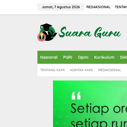
L
e
Jumat, 7 Agustus 2026
REDAKSIONAL
TENTA
w
a
t
i
k
e
k
o
n
Nasional
PGRI
Opini
Kurikulum
Dik
t
e
n
TENTANG KAMI
KONTAK KAMI
REDAKSIONAL