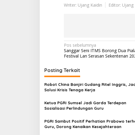
Writer: Ujang Kaidin
Editor: Ujang 
N
Pos sebelumnya
Sanggar Seni ITMS Borong Dua Piala
a
Festival Lan Serasan Sekentenan 20
v
i
Posting Terkait
g
Robot China Banjiri Gudang Ritel Inggris, Jad
a
Solusi Krisis Tenaga Kerja
s
Ketua PGRI Sumsel Jadi Garda Terdepan
i
Sosialisasi Perlindungan Guru
p
o
PGRI Sambut Positif Perhatian Prabowo ter
Guru, Dorong Kenaikan Kesejahteraan
s