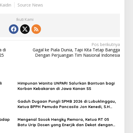
Kaidin
Source News
Ikuti Kami
Pos berikutnya
 di
Gagal ke Piala Dunia, Tapi Kita Tetap Bangga
25
Dengan Perjuangan Tim Nasional Indonesia
i
Himpunan Wanita UNPARI Salurkan Bantuan bagi
Korban Kebakaran di Jawa Kanan SS
Gaduh Dugaan Pungli SPMB 2026 di Lubuklinggau,
Ketua BPPH Pemuda Pancasila Jon Kenedi, S.H
Angkat Bicara: “Hukum Harus Objektif, Jangan
Menghakimi”
hadap
Mengenal Sosok Hengky Remora, Ketua RT 05
Batu Urip Dosen yang Enerjik dan Dekat dengan
Warga