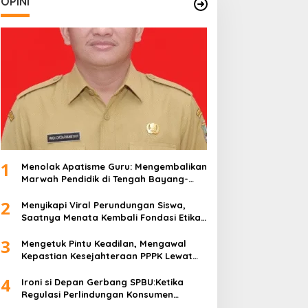
OPINI
1
Menolak Apatisme Guru: Mengembalikan
Marwah Pendidik di Tengah Bayang-
Bayang Kriminalisasi
2
Menyikapi Viral Perundungan Siswa,
Saatnya Menata Kembali Fondasi Etika
di Sekolah Kita
3
Mengetuk Pintu Keadilan, Mengawal
Kepastian Kesejahteraan PPPK Lewat
APBN
4
Ironi si Depan Gerbang SPBU:Ketika
Regulasi Perlindungan Konsumen
Membentur Perut Rakyat Miskin