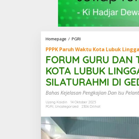
Homepage
/
PGRI
F
O
PPPK Paruh Waktu Kota Lubuk Lingg
R
U
FORUM GURU DAN 
M
G
KOTA LUBUK LING
U
R
SILATURAHMI DI G
U
D
Bahas Kejelasan Pengkajian Dan Isu Pelan
A
N
Ujang Kaidin
14 Oktober 2025
T
PGRI
,
Uncategorized
2306 Dilihat
E
N
A
G
A