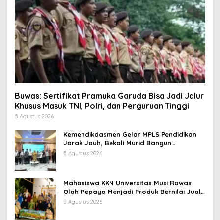
Buwas: Sertifikat Pramuka Garuda Bisa Jadi Jalur
Khusus Masuk TNI, Polri, dan Perguruan Tinggi
5 Agustus 2026
Kemendikdasmen Gelar MPLS Pendidikan
Jarak Jauh, Bekali Murid Bangun
Kemandirian Belajar
5 Agustus 2026
Mahasiswa KKN Universitas Musi Rawas
Olah Pepaya Menjadi Produk Bernilai Jual
Tinggi, Dorong UMKM Desa Air Satan
5 Agustus 2026