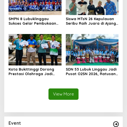
SMPN 8 Lubuklinggau
Siswa MTsN 26 Kepulauan
Sukses Gelar Pembukaan
Seribu Raih Juara di Ajang
O2SN 2026, Ratusan Atlet
O2SN Tingkat Kabupaten
Pelajar Ambil Bagian
Kota Bukittinggi Dorong
SDN 53 Lubuk Linggau Jadi
Prestasi Olahraga Jadi
Pusat O2SN 2026, Ratusan
Tiket Masuki Jenjang
Atlet SD Siap Bersaing
Sekolah Favorit
Menuju Tingkat Kota
View More
Event