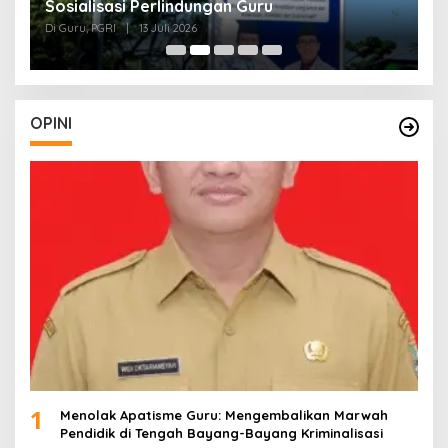
Sosialisasi Perlindungan Guru
L
J
Di Guru, PGRI
|
13 Juli 2026
Di
O
OPINI
1
Menolak Apatisme Guru: Mengembalikan Marwah
Pendidik di Tengah Bayang-Bayang Kriminalisasi