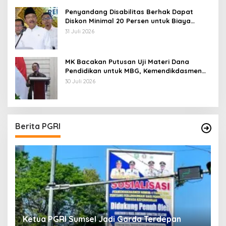
Penyandang Disabilitas Berhak Dapat
Diskon Minimal 20 Persen untuk Biaya
Sekolah dan Kuliah
31 Juli 2026
MK Bacakan Putusan Uji Materi Dana
Pendidikan untuk MBG, Kemendikdasmen
Tunggu Implikasi Putusan
30 Juli 2026
Berita PGRI
Ketua PGRI Sumsel Jadi Garda Terdepan
G