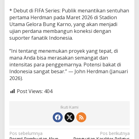
* Debut di FIFA Series: Publik menantikan sentuhan
pertama Herdman pada Maret 2026 di Stadion
Utama Gelora Bung Karno, yang akan menjadi
ujian perdana membangun koneksi dengan
suporter fanatik Indonesia.
“Ini tentang menemukan proyek yang tepat, di
mana Anda bisa merasakan semangat dan
intensitas para penggemarnya. Potensi bakat di
Indonesia sangat besar.” — John Herdman (Januari
2026).
Post Views:
404
Ikuti Kami
N
Pos sebelumnya
Pos berikutnya
Resmi! Pembuatan Akun
Penguatan Karakter Religius