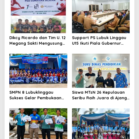
Dikcy Ricardo dan Tim U. 12
Support PS Lubuk Linggau
Megang Sakti Mengusung
U15 Ikuti Piala Gubernur
Semangat Spartan di
Sumsel, Wako Titip Nama
Perempat Final Piala
Baik Daerah dan Semangat
Presiden Zona Sumatera
Juang Generasi Muda
Selatan
SMPN 8 Lubuklinggau
Siswa MTsN 26 Kepulauan
Sukses Gelar Pembukaan
Seribu Raih Juara di Ajang
O2SN 2026, Ratusan Atlet
O2SN Tingkat Kabupaten
Pelajar Ambil Bagian