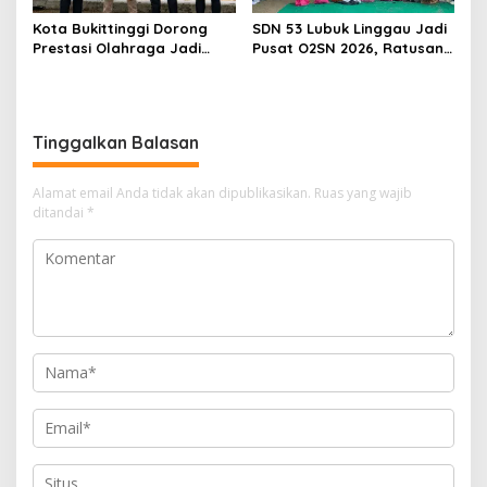
Kota Bukittinggi Dorong
SDN 53 Lubuk Linggau Jadi
Prestasi Olahraga Jadi
Pusat O2SN 2026, Ratusan
Tiket Masuki Jenjang
Atlet SD Siap Bersaing
Sekolah Favorit
Menuju Tingkat Kota
Tinggalkan Balasan
Alamat email Anda tidak akan dipublikasikan.
Ruas yang wajib
ditandai
*