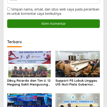
Simpan nama, email, dan situs web saya pada peramban
ini untuk komentar saya berikutnya.
Terbaru
Dikcy Ricardo dan Tim U. 12
Support PS Lubuk Linggau
Megang Sakti Mengusung
U15 Ikuti Piala Gubernur
Semangat Spartan di
Sumsel, Wako Titip Nama
Perempat Final Piala
Baik Daerah dan Semangat
Presiden Zona Sumatera
Juang Generasi Muda
Selatan