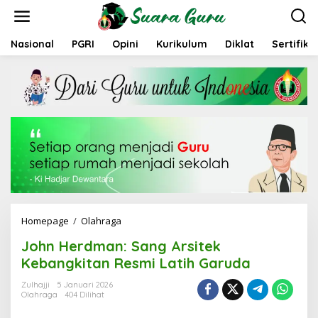
L
e
w
a
Nasional
PGRI
Opini
Kurikulum
Diklat
Sertifika
t
i
k
e
k
o
n
t
e
n
Homepage
/
Olahraga
J
o
John Herdman: Sang Arsitek
h
n
Kebangkitan Resmi Latih Garuda
H
e
Zulhajji
5 Januari 2026
Olahraga
404 Dilihat
r
d