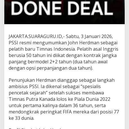
n
R
e
s
m
i
L
JAKARTA.SUARAGURU.ID,- Sabtu, 3 Januari 2026,
a
PSSI resmi mengumumkan John Herdman sebagai
t
pelatih baru Timnas Indonesia. Pelatih asal Inggris
i
h
berusia 50 tahun ini diikat dengan kontrak jangka
G
panjang bermodel 2+2 tahun (dua tahun awal
a
dengan opsi perpanjangan dua tahun).
r
u
Penunjukan Herdman dianggap sebagai langkah
d
a
ambisius PSSI. Ia dikenal sebagai “spesialis
pencetak sejarah” setelah sukses membawa
Timnas Putra Kanada lolos ke Piala Dunia 2022
untuk pertama kalinya dalam 36 tahun, serta
mendongkrak peringkat FIFA mereka dari posisi 77
ke 33 dunia.