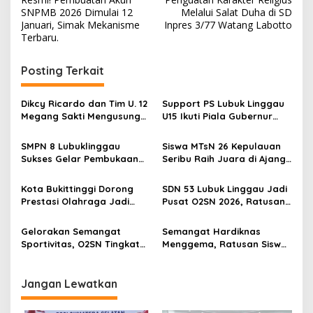
a
SNPMB 2026 Dimulai 12
Melalui Salat Duha di SD
v
Januari, Simak Mekanisme
Inpres 3/77 Watang Labotto
Terbaru.
i
g
Posting Terkait
a
s
Dikcy Ricardo dan Tim U. 12
Support PS Lubuk Linggau
Megang Sakti Mengusung
U15 Ikuti Piala Gubernur
i
Semangat Spartan di
Sumsel, Wako Titip Nama
p
Perempat Final Piala
Baik Daerah dan Semangat
SMPN 8 Lubuklinggau
Siswa MTsN 26 Kepulauan
Presiden Zona Sumatera
Juang Generasi Muda
Sukses Gelar Pembukaan
Seribu Raih Juara di Ajang
o
Selatan
O2SN 2026, Ratusan Atlet
O2SN Tingkat Kabupaten
s
Pelajar Ambil Bagian
Kota Bukittinggi Dorong
SDN 53 Lubuk Linggau Jadi
Prestasi Olahraga Jadi
Pusat O2SN 2026, Ratusan
Tiket Masuki Jenjang
Atlet SD Siap Bersaing
Sekolah Favorit
Menuju Tingkat Kota
Gelorakan Semangat
Semangat Hardiknas
Sportivitas, O2SN Tingkat
Menggema, Ratusan Siswa
SD Kecamatan Jayaloka
SD Meriahkan Festival
Resmi Dibuka
Senam Anak Indonesia
Hebat 2026 di Lubuk
Jangan Lewatkan
Linggau