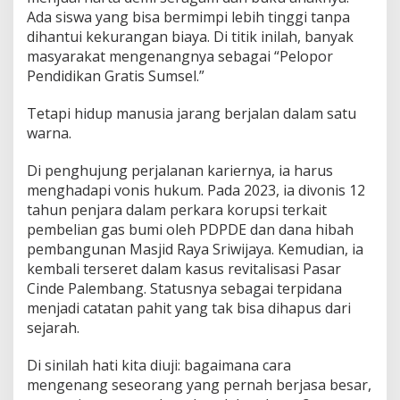
-
Ada siswa yang bisa bermimpi lebih tinggi tanpa
B
dihantui kekurangan biaya. Di titik inilah, banyak
a
masyarakat mengenangnya sebagai “Pelopor
y
Pendidikan Gratis Sumsel.”
a
n
g
Tetapi hidup manusia jarang berjalan dalam satu
K
warna.
e
s
Di penghujung perjalanan kariernya, ia harus
a
menghadapi vonis hukum. Pada 2023, ia divonis 12
l
a
tahun penjara dalam perkara korupsi terkait
h
pembelian gas bumi oleh PDPDE dan dana hibah
a
pembangunan Masjid Raya Sriwijaya. Kemudian, ia
n
kembali terseret dalam kasus revitalisasi Pasar
Cinde Palembang. Statusnya sebagai terpidana
menjadi catatan pahit yang tak bisa dihapus dari
sejarah.
Di sinilah hati kita diuji: bagaimana cara
mengenang seseorang yang pernah berjasa besar,