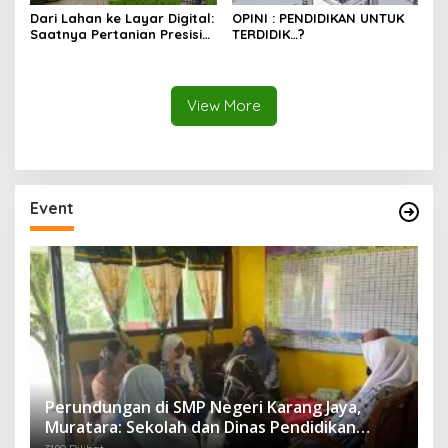
Dari Lahan ke Layar Digital:
OPINI : PENDIDIKAN UNTUK
Saatnya Pertanian Presisi
TERDIDIK…?
Mengubah Wajah Kota
Lubuklinggau
View More
Event
Perundungan di SMP Negeri Karang Jaya,
Muratara: Sekolah dan Dinas Pendidikan
Langsung Ambil Tindakan Tegas