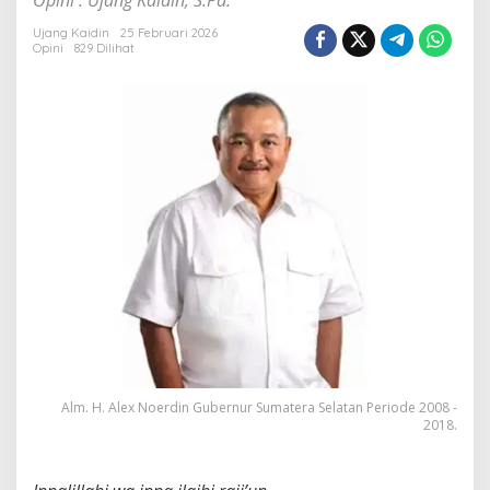
Opini : Ujang Kaidin, S.Pd.
g
H
Ujang Kaidin
25 Februari 2026
.
Opini
829 Dilihat
A
l
e
x
N
o
e
r
d
i
n
,
P
e
l
o
p
o
Alm. H. Alex Noerdin Gubernur Sumatera Selatan Periode 2008 -
r
2018.
P
e
n