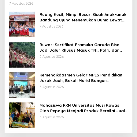
7 Agustus 2026
Ruang Kecil, Mimpi Besar: Kisah Anak-anak
Bandung Ujung Menemukan Dunia Lewat
Literasi
7 Agustus 2026
Buwas: Sertifikat Pramuka Garuda Bisa
Jadi Jalur Khusus Masuk TNI, Polri, dan
Perguruan Tinggi
5 Agustus 2026
Kemendikdasmen Gelar MPLS Pendidikan
Jarak Jauh, Bekali Murid Bangun
Kemandirian Belajar
5 Agustus 2026
Mahasiswa KKN Universitas Musi Rawas
Olah Pepaya Menjadi Produk Bernilai Jual
Tinggi, Dorong UMKM Desa Air Satan
5 Agustus 2026