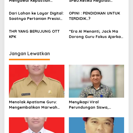
s
Mengawal Kepastian
SPBU:Ketika Regulasi
Kesejahteraan PPPK Lewat
Perlindungan Konsumen
APBN
Membentur Perut Rakyat
Dari Lahan ke Layar Digital:
OPINI : PENDIDIKAN UNTUK
Miskin
Saatnya Pertanian Presisi
TERDIDIK…?
Mengubah Wajah Kota
Lubuklinggau
THR YANG BERUJUNG OTT
“Era AI Menanti, Jack Ma
KPK
Dorong Guru Fokus Ajarkan
Nilai Kemanusiaan
daripada Sekadar
Hafalan.”
Jangan Lewatkan
Menolak Apatisme Guru:
Menyikapi Viral
Mengembalikan Marwah
Perundungan Siswa,
Pendidik di Tengah Bayang-
Saatnya Menata Kembali
Bayang Kriminalisasi
Fondasi Etika di Sekolah
Kita