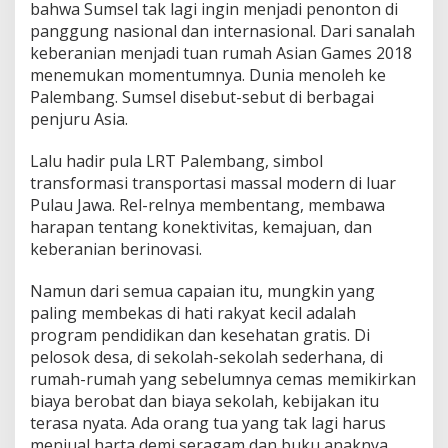
bahwa Sumsel tak lagi ingin menjadi penonton di
a
panggung nasional dan internasional. Dari sanalah
r
a
keberanian menjadi tuan rumah Asian Games 2018
J
menemukan momentumnya. Dunia menoleh ke
e
Palembang. Sumsel disebut-sebut di berbagai
j
penjuru Asia.
a
k
K
Lalu hadir pula LRT Palembang, simbol
e
transformasi transportasi massal modern di luar
b
Pulau Jawa. Rel-relnya membentang, membawa
a
harapan tentang konektivitas, kemajuan, dan
i
k
keberanian berinovasi.
a
n
Namun dari semua capaian itu, mungkin yang
d
paling membekas di hati rakyat kecil adalah
a
program pendidikan dan kesehatan gratis. Di
n
B
pelosok desa, di sekolah-sekolah sederhana, di
a
rumah-rumah yang sebelumnya cemas memikirkan
y
biaya berobat dan biaya sekolah, kebijakan itu
a
terasa nyata. Ada orang tua yang tak lagi harus
n
menjual harta demi seragam dan buku anaknya.
g