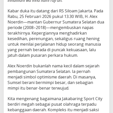
Innalillahi wa inna ilaihi raji’un.
d
i
Kabar duka itu datang dari RS Siloam Jakarta. Pada
d
Rabu, 25 Februari 2026 pukul 13.30 WIB, H. Alex
i
k
Noerdin—mantan Gubernur Sumatera Selatan dua
a
periode (2008–2018)—mengembuskan napas
n
terakhirnya. Kepergiannya menghadirkan
G
kesedihan, perenungan, sekaligus ruang hening
r
a
untuk menilai perjalanan hidup seorang manusia
t
yang pernah berada di puncak kekuasaan, lalu
i
jatuh dalam pusaran perkara hukum.
s
S
Alex Noerdin bukanlah nama kecil dalam sejarah
u
m
pembangunan Sumatera Selatan. Ia pernah
s
menjadi simbol optimisme daerah. Di masanya,
e
Sumsel berani bermimpi besar, dan sebagian
l
mimpi itu benar-benar terwujud.
:
D
i
Kita mengenang bagaimana Jakabaring Sport City
A
berdiri megah sebagai pusat olahraga terpadu
n
kebanggaan daerah. Kompleks itu menjadi saksi
t