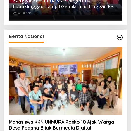
Sanggar Seni Ceria SMP Negeri 14
Lubuklinggau Tampil Gemilang di Linggau Fest
2025
2360 Dilihat
Berita Nasional
Mahasiswa KKN UNMURA Posko 10 Ajak Warga
Desa Pedang Bijak Bermedia Digital