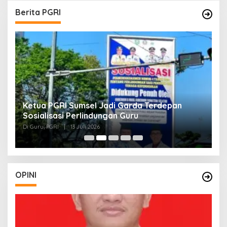
Berita PGRI
Ketua PGRI Sumsel Jadi Garda Terdepan
G
Sosialisasi Perlindungan Guru
L
J
Di Guru, PGRI
|
13 Juli 2026
Di
O
OPINI