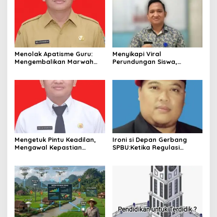
Menolak Apatisme Guru:
Menyikapi Viral
Mengembalikan Marwah
Perundungan Siswa,
Pendidik di Tengah Bayang-
Saatnya Menata Kembali
Bayang Kriminalisasi
Fondasi Etika di Sekolah
Kita
Mengetuk Pintu Keadilan,
Ironi si Depan Gerbang
Mengawal Kepastian
SPBU:Ketika Regulasi
Kesejahteraan PPPK Lewat
Perlindungan Konsumen
APBN
Membentur Perut Rakyat
Miskin