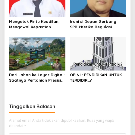
Mengetuk Pintu Keadilan,
Ironi si Depan Gerbang
Mengawal Kepastian
SPBU:Ketika Regulasi
Kesejahteraan PPPK Lewat
Perlindungan Konsumen
APBN
Membentur Perut Rakyat
Miskin
Dari Lahan ke Layar Digital:
OPINI : PENDIDIKAN UNTUK
Saatnya Pertanian Presisi
TERDIDIK…?
Mengubah Wajah Kota
Lubuklinggau
Tinggalkan Balasan
Alamat email Anda tidak akan dipublikasikan.
Ruas yang wajib
ditandai
*