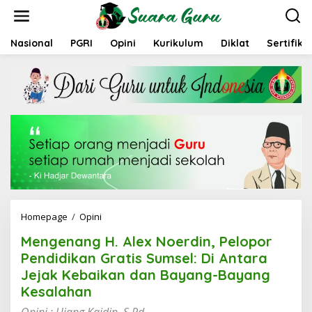
L
e
w
a
Nasional
PGRI
Opini
Kurikulum
Diklat
Sertifika
t
i
k
e
k
o
n
t
e
n
Homepage
/
Opini
M
e
Mengenang H. Alex Noerdin, Pelopor
n
g
Pendidikan Gratis Sumsel: Di Antara
e
Jejak Kebaikan dan Bayang-Bayang
n
Kesalahan
a
n