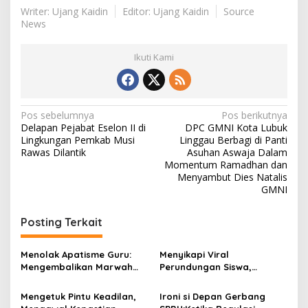
Writer: Ujang Kaidin
Editor: Ujang Kaidin
Source
News
Ikuti Kami
N
Pos sebelumnya
Pos berikutnya
Delapan Pejabat Eselon II di
DPC GMNI Kota Lubuk
a
Lingkungan Pemkab Musi
Linggau Berbagi di Panti
v
Rawas Dilantik
Asuhan Aswaja Dalam
Momentum Ramadhan dan
i
Menyambut Dies Natalis
GMNI
g
a
Posting Terkait
s
i
Menolak Apatisme Guru:
Menyikapi Viral
p
Mengembalikan Marwah
Perundungan Siswa,
Pendidik di Tengah Bayang-
Saatnya Menata Kembali
o
Bayang Kriminalisasi
Fondasi Etika di Sekolah
Mengetuk Pintu Keadilan,
Ironi si Depan Gerbang
Kita