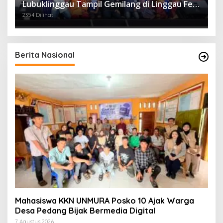
Lubuklinggau Tampil Gemilang di Linggau Fest
2025
2354 Dilihat
Berita Nasional
Mahasiswa KKN UNMURA Posko 10 Ajak Warga
Desa Pedang Bijak Bermedia Digital
7 Agustus 2026