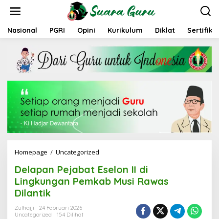
L
e
w
a
Nasional
PGRI
Opini
Kurikulum
Diklat
Sertifika
t
i
k
e
k
o
n
t
e
n
Homepage
/
Uncategorized
D
e
Delapan Pejabat Eselon II di
l
a
Lingkungan Pemkab Musi Rawas
p
Dilantik
a
n
Zulhajji
24 Februari 2026
P
Uncategorized
154 Dilihat