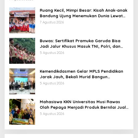
Ruang Kecil, Mimpi Besar: Kisah Anak-anak
Bandung Ujung Menemukan Dunia Lewat
Literasi
7 Agustus 2026
Buwas: Sertifikat Pramuka Garuda Bisa
Jadi Jalur Khusus Masuk TNI, Polri, dan
Perguruan Tinggi
5 Agustus 2026
Kemendikdasmen Gelar MPLS Pendidikan
Jarak Jauh, Bekali Murid Bangun
Kemandirian Belajar
5 Agustus 2026
Mahasiswa KKN Universitas Musi Rawas
Olah Pepaya Menjadi Produk Bernilai Jual
Tinggi, Dorong UMKM Desa Air Satan
5 Agustus 2026