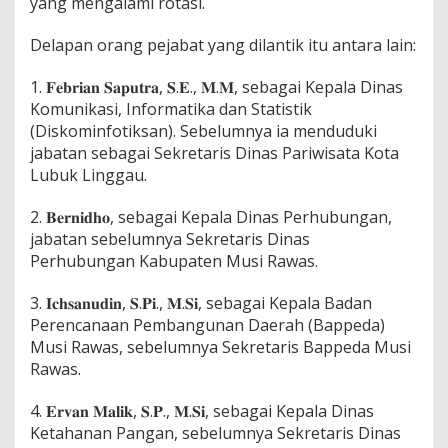
yang mengalami rotasi.
n
P
Delapan orang pejabat yang dilantik itu antara lain:
e
m
k
1. 𝐅𝐞𝐛𝐫𝐢𝐚𝐧 𝐒𝐚𝐩𝐮𝐭𝐫𝐚, 𝐒.𝐄., 𝐌.𝐌, sebagai Kepala Dinas
a
Komunikasi, Informatika dan Statistik
b
(Diskominfotiksan). Sebelumnya ia menduduki
M
jabatan sebagai Sekretaris Dinas Pariwisata Kota
u
s
Lubuk Linggau.
i
R
2. 𝐁𝐞𝐫𝐧𝐢𝐝𝐡𝐨, sebagai Kepala Dinas Perhubungan,
a
jabatan sebelumnya Sekretaris Dinas
w
Perhubungan Kabupaten Musi Rawas.
a
s
D
3. 𝐈𝐜𝐡𝐬𝐚𝐧𝐮𝐝𝐢𝐧, 𝐒.𝐏𝐢., 𝐌.𝐒𝐢, sebagai Kepala Badan
i
Perencanaan Pembangunan Daerah (Bappeda)
l
Musi Rawas, sebelumnya Sekretaris Bappeda Musi
a
Rawas.
n
t
i
4. 𝐄𝐫𝐯𝐚𝐧 𝐌𝐚𝐥𝐢𝐤, 𝐒.𝐏., 𝐌.𝐒𝐢, sebagai Kepala Dinas
k
Ketahanan Pangan, sebelumnya Sekretaris Dinas