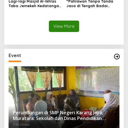
Lagi-lagi Masjid Al-Ikhlas
“Pahlawan Tanpa Tanda
Taba Jemekeh Kedatangan
Jasa di Tengah Badai
Ustazd Nasional “Kali ini
Tuduhan”
Kedatangan imam muda &
Qori Dari Makkah Syeh
Abdul Basith Musfi, Lc.,
View More
M.A.”
Event
Perundungan di SMP Negeri Karang Jaya,
Muratara: Sekolah dan Dinas Pendidikan
Langsung Ambil Tindakan Tegas
3190 Dilihat