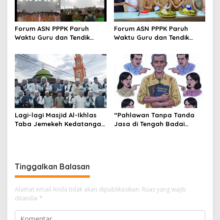
Forum ASN PPPK Paruh
Forum ASN PPPK Paruh
Waktu Guru dan Tendik
Waktu Guru dan Tendik
Gelar Syukuran dan
Gelar Syukuran di Kantor
Silaturahmi Bersama
BKPSDM Lubuk Linggau
Disdikbud Lubuk Linggau
Lagi-lagi Masjid Al-Ikhlas
“Pahlawan Tanpa Tanda
Taba Jemekeh Kedatangan
Jasa di Tengah Badai
Ustazd Nasional “Kali ini
Tuduhan”
Kedatangan imam muda &
Qori Dari Makkah Syeh
Abdul Basith Musfi, Lc.,
Tinggalkan Balasan
M.A.”
Alamat email Anda tidak akan dipublikasikan.
Ruas yang wajib
ditandai
*