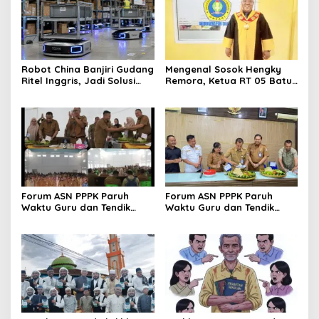
Robot China Banjiri Gudang
Mengenal Sosok Hengky
Ritel Inggris, Jadi Solusi
Remora, Ketua RT 05 Batu
Krisis Tenaga Kerja
Urip Dosen yang Enerjik
dan Dekat dengan Warga
Forum ASN PPPK Paruh
Forum ASN PPPK Paruh
Waktu Guru dan Tendik
Waktu Guru dan Tendik
Gelar Syukuran dan
Gelar Syukuran di Kantor
Silaturahmi Bersama
BKPSDM Lubuk Linggau
Disdikbud Lubuk Linggau