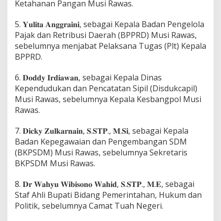
Ketahanan Pangan Musi Rawas.
5. 𝐘𝐮𝐥𝐢𝐭𝐚 𝐀𝐧𝐠𝐠𝐫𝐚𝐢𝐧𝐢, sebagai Kepala Badan Pengelola
Pajak dan Retribusi Daerah (BPPRD) Musi Rawas,
sebelumnya menjabat Pelaksana Tugas (Plt) Kepala
BPPRD.
6. 𝐃𝐨𝐝𝐝𝐲 𝐈𝐫𝐝𝐢𝐚𝐰𝐚𝐧, sebagai Kepala Dinas
Kependudukan dan Pencatatan Sipil (Disdukcapil)
Musi Rawas, sebelumnya Kepala Kesbangpol Musi
Rawas.
7. 𝐃𝐢𝐜𝐤𝐲 𝐙𝐮𝐥𝐤𝐚𝐫𝐧𝐚𝐢𝐧, 𝐒.𝐒𝐓𝐏., 𝐌.𝐒𝐢, sebagai Kepala
Badan Kepegawaian dan Pengembangan SDM
(BKPSDM) Musi Rawas, sebelumnya Sekretaris
BKPSDM Musi Rawas.
8. 𝐃𝐫 𝐖𝐚𝐡𝐲𝐮 𝐖𝐢𝐛𝐢𝐬𝐨𝐧𝐨 𝐖𝐚𝐡𝐢𝐝, 𝐒.𝐒𝐓𝐏., 𝐌.𝐄, sebagai
Staf Ahli Bupati Bidang Pemerintahan, Hukum dan
Politik, sebelumnya Camat Tuah Negeri.