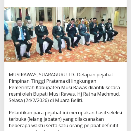
e
j
a
b
a
t
E
s
e
l
o
n
I
I
MUSIRAWAS, SUARAGURU. ID- Delapan pejabat
d
Pimpinan Tinggi Pratama di lingkungan
i
L
Pemerintah Kabupaten Musi Rawas dilantik secara
i
resmi oleh Bupati Musi Rawas, Hj Ratna Machmud,
n
Selasa (24/2/2026) di Muara Beliti.
g
k
Pelantikan para pejabat ini merupakan hasil seleksi
u
n
terbuka (lelang jabatan) yang dilaksanakan
g
beberapa waktu serta satu orang pejabat definitif
a