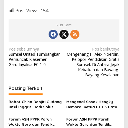
Post Views:
154
Ikuti Kami
N
Pos sebelumnya
Pos berikutnya
Sumsel United Tumbangkan
Mengenang H. Alex Noerdin,
a
Pemuncak Klasemen
Pelopor Pendidikan Gratis
v
Garudayaksa FC 1-0
Sumsel: Di Antara Jejak
Kebaikan dan Bayang-
i
Bayang Kesalahan
g
Posting Terkait
a
s
Robot China Banjiri Gudang
Mengenal Sosok Hengky
i
Ritel Inggris, Jadi Solusi
Remora, Ketua RT 05 Batu
p
Krisis Tenaga Kerja
Urip Dosen yang Enerjik
dan Dekat dengan Warga
Forum ASN PPPK Paruh
Forum ASN PPPK Paruh
o
Waktu Guru dan Tendik
Waktu Guru dan Tendik