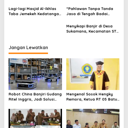
s
Gelar Syukuran dan
Gelar Syukuran di Kantor
Silaturahmi Bersama
BKPSDM Lubuk Linggau
Lagi-lagi Masjid Al-Ikhlas
“Pahlawan Tanpa Tanda
Disdikbud Lubuk Linggau
Taba Jemekeh Kedatangan
Jasa di Tengah Badai
Ustazd Nasional “Kali ini
Tuduhan”
Kedatangan imam muda &
Menyikapi Banjir di Desa
Qori Dari Makkah Syeh
Sukamana, Kecamatan STL
Abdul Basith Musfi, Lc.,
Ulu Terawas, Kabupaten
M.A.”
Musi Rawas, Sumatera
Selatan
Jangan Lewatkan
Robot China Banjiri Gudang
Mengenal Sosok Hengky
Ritel Inggris, Jadi Solusi
Remora, Ketua RT 05 Batu
Krisis Tenaga Kerja
Urip Dosen yang Enerjik
dan Dekat dengan Warga