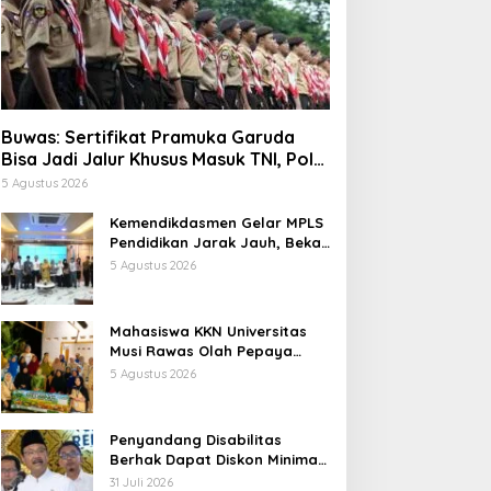
Buwas: Sertifikat Pramuka Garuda
Bisa Jadi Jalur Khusus Masuk TNI, Polri,
dan Perguruan Tinggi
5 Agustus 2026
Kemendikdasmen Gelar MPLS
Pendidikan Jarak Jauh, Bekali
Murid Bangun Kemandirian
5 Agustus 2026
Belajar
Mahasiswa KKN Universitas
Musi Rawas Olah Pepaya
Menjadi Produk Bernilai Jual
5 Agustus 2026
Tinggi, Dorong UMKM Desa Air
Satan
Penyandang Disabilitas
Berhak Dapat Diskon Minimal
20 Persen untuk Biaya
31 Juli 2026