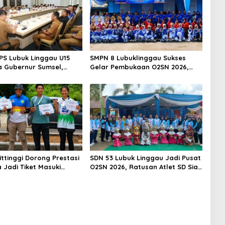
PS Lubuk Linggau U15
SMPN 8 Lubuklinggau Sukses
la Gubernur Sumsel,
Gelar Pembukaan O2SN 2026,
ip Nama Baik Daerah
Ratusan Atlet Pelajar Ambil
angat Juang Generasi
Bagian
ittinggi Dorong Prestasi
SDN 53 Lubuk Linggau Jadi Pusat
 Jadi Tiket Masuki
O2SN 2026, Ratusan Atlet SD Siap
Sekolah Favorit
Bersaing Menuju Tingkat Kota