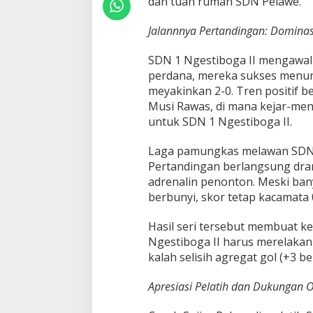
dan tuan rumah SDN Pelawe.
C
A
K
Jalannnya Pertandingan: Dominasi
R
A
SDN 1 Ngestiboga II mengawal
W
perdana, mereka sukses menu
A
meyakinkan 2-0. Tren positif b
L
A
Musi Rawas, di mana kejar-men
C
untuk SDN 1 Ngestiboga II.
U
P
Laga pamungkas melawan SDN 2
2
Pertandingan berlangsung dram
0
2
adrenalin penonton. Meski ban
5
berbunyi, skor tetap kacamata 
Hasil seri tersebut membuat k
Ngestiboga II harus merelakan
kalah selisih agregat gol (+3 b
Apresiasi Pelatih dan Dukungan 