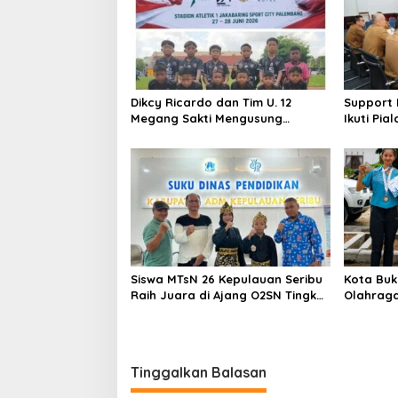
Dikcy Ricardo dan Tim U. 12
Support 
Megang Sakti Mengusung
Ikuti Pia
Semangat Spartan di Perempat
Wako Tit
Final Piala Presiden Zona
dan Sem
Sumatera Selatan
Muda
Siswa MTsN 26 Kepulauan Seribu
Kota Buk
Raih Juara di Ajang O2SN Tingkat
Olahraga
Kabupaten
Jenjang 
Tinggalkan Balasan