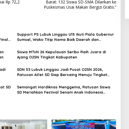
ai Rp 72,2
Barat: 132 Siswa SD-SMA Dilarikan ke
Puskesmas Usai Makan Bergizi Gratis.”
Support PS Lubuk Linggau U15 Ikuti Piala Gubernur
inal
Sumsel, Wako Titip Nama Baik Daerah dan
Semangat Juang Generasi Muda
an
Siswa MTsN 26 Kepulauan Seribu Raih Juara di
an
Ajang O2SN Tingkat Kabupaten
adi
SDN 53 Lubuk Linggau Jadi Pusat O2SN 2026,
Ratusan Atlet SD Siap Bersaing Menuju Tingkat
Kota
kat SD
Semangat Hardiknas Menggema, Ratusan Siswa
SD Meriahkan Festival Senam Anak Indonesia
Hebat 2026 di Lubuk Linggau