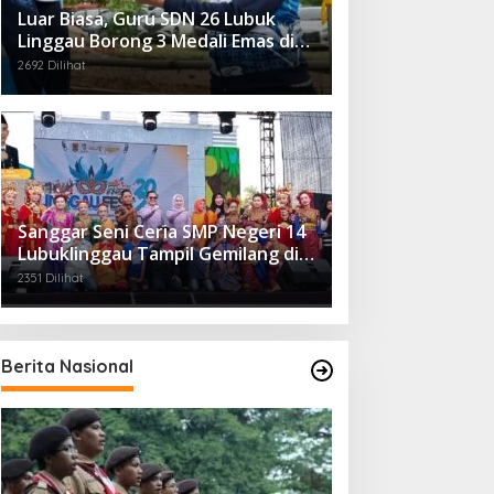
Luar Biasa, Guru SDN 26 Lubuk
Linggau Borong 3 Medali Emas di
Tiga Cabor Berbeda
2692 Dilihat
Sanggar Seni Ceria SMP Negeri 14
Lubuklinggau Tampil Gemilang di
Linggau Fest 2025
2351 Dilihat
Berita Nasional