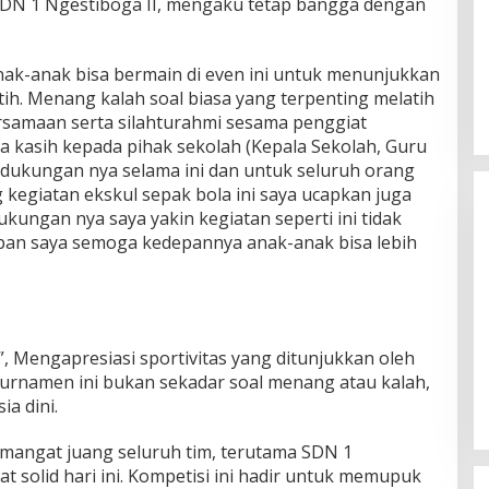
 SDN 1 Ngestiboga II, mengaku tetap bangga dengan
nak-anak bisa bermain di even ini untuk menunjukkan
h. Menang kalah soal biasa yang terpenting melatih
samaan serta silahturahmi sesama penggiat
a kasih kepada pihak sekolah (Kepala Sekolah, Guru
n dukungan nya selama ini dan untuk seluruh orang
kegiatan ekskul sepak bola ini saya ucapkan juga
ukungan nya saya yakin kegiatan seperti ini tidak
apan saya semoga kedepannya anak-anak bisa lebih
Himpunan Wanita UNPARI Salurkan
”, Mengapresiasi sportivitas yang ditunjukkan oleh
Bantuan bagi Korban Kebakaran
turnamen ini bukan sekadar soal menang atau kalah,
di Jawa Kanan SS
Di PGRI
|
27 Juli 2026
a dini.
mangat juang seluruh tim, terutama SDN 1
t solid hari ini. Kompetisi ini hadir untuk memupuk