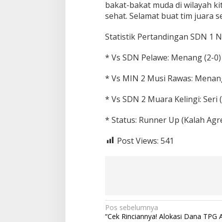
bakat-bakat muda di wilayah ki
sehat. Selamat buat tim juara 
Statistik Pertandingan SDN 1 N
* Vs SDN Pelawe: Menang (2-0)
* Vs MIN 2 Musi Rawas: Menang
* Vs SDN 2 Muara Kelingi: Seri (
* Status: Runner Up (Kalah Agr
Post Views:
541
N
Pos sebelumnya
“Cek Rinciannya! Alokasi Dana TPG