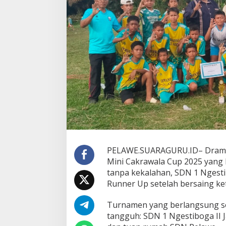
A
I
H
R
U
N
N
E
R
U
P
D
I
T
U
R
N
PELAWE.SUARAGURU.ID– Drama l
A
Mini Cakrawala Cup 2025 yang 
M
tanpa kekalahan, SDN 1 Ngesti
E
N
Runner Up setelah bersaing ket
M
I
Turnamen yang berlangsung se
N
tangguh: SDN 1 Ngestiboga II 
I