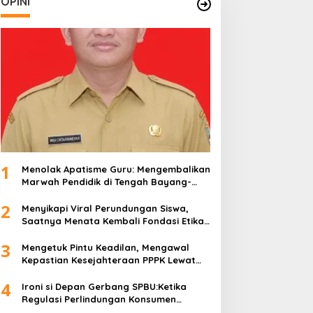
OPINI
1
Menolak Apatisme Guru: Mengembalikan
Marwah Pendidik di Tengah Bayang-
Bayang Kriminalisasi
2
Menyikapi Viral Perundungan Siswa,
Saatnya Menata Kembali Fondasi Etika
di Sekolah Kita
3
Mengetuk Pintu Keadilan, Mengawal
Kepastian Kesejahteraan PPPK Lewat
APBN
4
Ironi si Depan Gerbang SPBU:Ketika
Regulasi Perlindungan Konsumen
Membentur Perut Rakyat Miskin