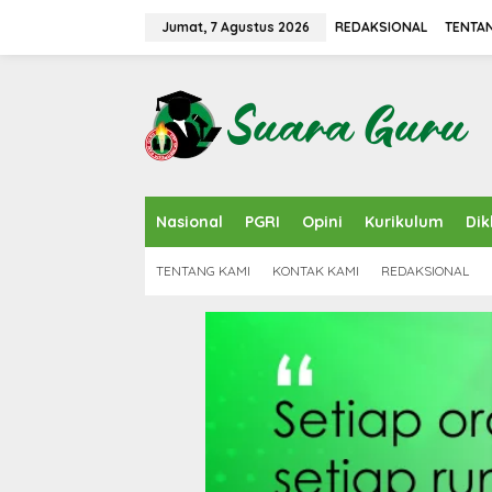
L
e
Jumat, 7 Agustus 2026
REDAKSIONAL
TENTA
w
a
t
i
k
e
k
o
n
Nasional
PGRI
Opini
Kurikulum
Dik
t
e
n
TENTANG KAMI
KONTAK KAMI
REDAKSIONAL