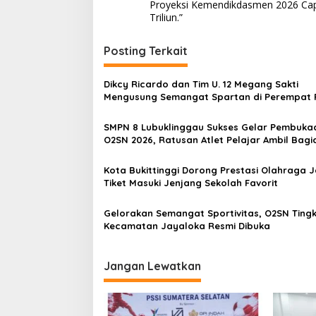
a
Proyeksi Kemendikdasmen 2026 Cap
v
Triliun.”
i
Posting Terkait
g
a
Dikcy Ricardo dan Tim U. 12 Megang Sakti
s
Mengusung Semangat Spartan di Perempat F
Piala Presiden Zona Sumatera Selatan
i
SMPN 8 Lubuklinggau Sukses Gelar Pembuka
p
O2SN 2026, Ratusan Atlet Pelajar Ambil Bagi
o
Kota Bukittinggi Dorong Prestasi Olahraga J
s
Tiket Masuki Jenjang Sekolah Favorit
Gelorakan Semangat Sportivitas, O2SN Ting
Kecamatan Jayaloka Resmi Dibuka
Jangan Lewatkan