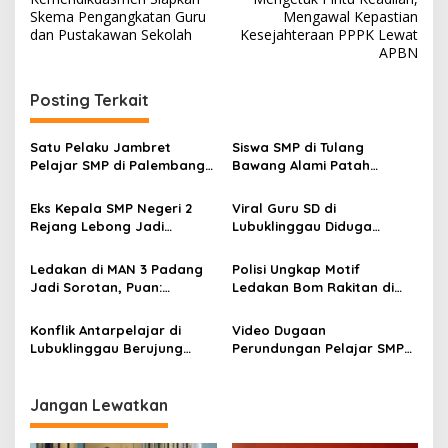
a
Skema Pengangkatan Guru
Mengawal Kepastian
v
dan Pustakawan Sekolah
Kesejahteraan PPPK Lewat
APBN
i
g
Posting Terkait
a
s
Satu Pelaku Jambret
Siswa SMP di Tulang
Pelajar SMP di Palembang
Bawang Alami Patah
i
Ditangkap, Polisi Buru
Tangan Usai Perkelahian,
p
Rekannya
Dua Insiden Viral Diusut
Eks Kepala SMP Negeri 2
Viral Guru SD di
Rejang Lebong Jadi
Lubuklinggau Diduga
o
Tersangka Dugaan Korupsi
Aniaya Murid, Polisi
s
Dana BOSP
Lakukan Penyelidikan
Ledakan di MAN 3 Padang
Polisi Ungkap Motif
Jadi Sorotan, Puan:
Ledakan Bom Rakitan di
Jangan Anggap
MAN 3 Padang, Diduga
Perundungan sebagai
Dipicu Perundungan
Konflik Antarpelajar di
Video Dugaan
Kenakalan Biasa
Lubuklinggau Berujung
Perundungan Pelajar SMP
Damai, Mediasi Jadi Solusi
di Lubuklinggau Viral, Polisi
Penyelesaian
dan Sekolah Lakukan
Penelusuran
Jangan Lewatkan