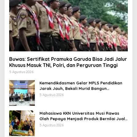
Buwas: Sertifikat Pramuka Garuda Bisa Jadi Jalur
Khusus Masuk TNI, Polri, dan Perguruan Tinggi
5 Agustus 2026
Kemendikdasmen Gelar MPLS Pendidikan
Jarak Jauh, Bekali Murid Bangun
Kemandirian Belajar
5 Agustus 2026
Mahasiswa KKN Universitas Musi Rawas
Olah Pepaya Menjadi Produk Bernilai Jual
Tinggi, Dorong UMKM Desa Air Satan
5 Agustus 2026