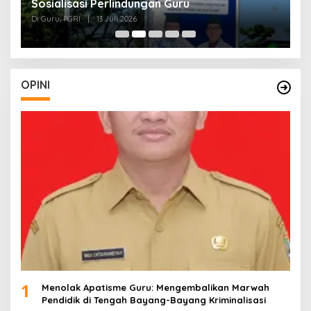
Sosialisasi Perlindungan Guru
L
J
Di Guru, PGRI
|
13 Juli 2026
Di
O
OPINI
1
Menolak Apatisme Guru: Mengembalikan Marwah
Pendidik di Tengah Bayang-Bayang Kriminalisasi