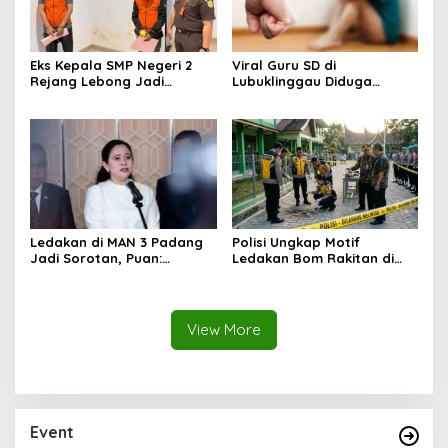
Eks Kepala SMP Negeri 2
Viral Guru SD di
Rejang Lebong Jadi
Lubuklinggau Diduga
Tersangka Dugaan Korupsi
Aniaya Murid, Polisi
Dana BOSP
Lakukan Penyelidikan
Ledakan di MAN 3 Padang
Polisi Ungkap Motif
Jadi Sorotan, Puan:
Ledakan Bom Rakitan di
Jangan Anggap
MAN 3 Padang, Diduga
Perundungan sebagai
Dipicu Perundungan
Kenakalan Biasa
View More
Event