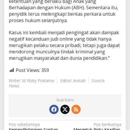
ketentuan yang berlaku bagi Anak yang
Berhadapan dengan Hukum (ABH). Sementara itu,
penyidik terus melengkapi berkas perkara untuk
proses hukum selanjutnya.
Kasus ini kembali menjadi pengingat akan dampak
negatif kecanduan judi online yang tidak hanya
merugikan pelaku secara pribadi, tetapi juga dapat
mendorong munculnya tindak kriminal yang
merugikan masyarakat dan dunia pendidikan.”
Post Views:
359
Writer: M Rizky Pratama
Editor: Anisah
Source
News
Ikuti Kami
N
Pos sebelumnya
Pos berikutnya
Kemendikdasmen Siapkan
Mengetuk Pintu Keadilan,