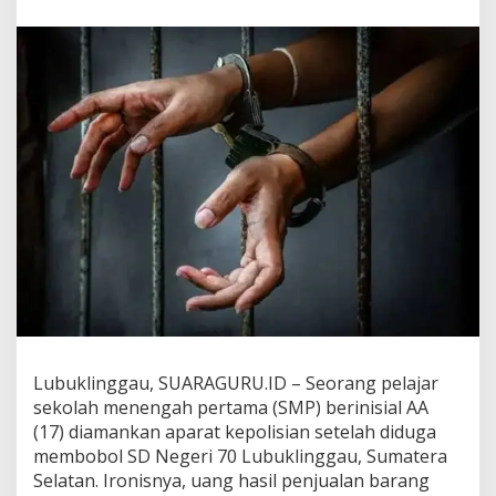
M
P
d
i
L
u
b
u
k
l
i
n
g
g
a
u
B
o
b
Lubuklinggau, SUARAGURU.ID – Seorang pelajar
o
sekolah menengah pertama (SMP) berinisial AA
l
S
(17) diamankan aparat kepolisian setelah diduga
e
membobol SD Negeri 70 Lubuklinggau, Sumatera
k
Selatan. Ironisnya, uang hasil penjualan barang
o