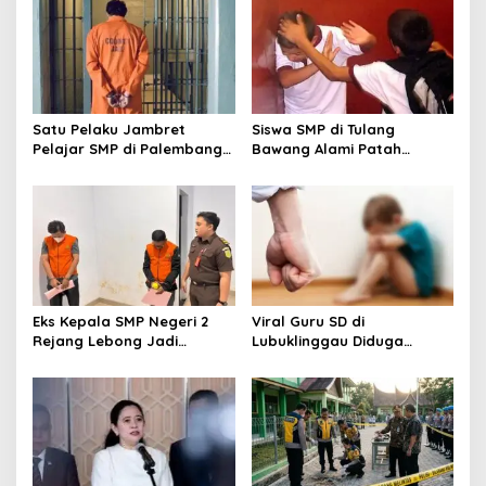
Satu Pelaku Jambret
Siswa SMP di Tulang
Pelajar SMP di Palembang
Bawang Alami Patah
Ditangkap, Polisi Buru
Tangan Usai Perkelahian,
Rekannya
Dua Insiden Viral Diusut
Eks Kepala SMP Negeri 2
Viral Guru SD di
Rejang Lebong Jadi
Lubuklinggau Diduga
Tersangka Dugaan Korupsi
Aniaya Murid, Polisi
Dana BOSP
Lakukan Penyelidikan