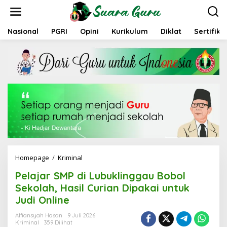
L
e
w
a
Nasional
PGRI
Opini
Kurikulum
Diklat
Sertifika
t
i
k
e
k
o
n
t
e
n
Homepage
/
Kriminal
P
e
Pelajar SMP di Lubuklinggau Bobol
l
a
Sekolah, Hasil Curian Dipakai untuk
j
Judi Online
a
r
Alfiansyah Hasan
9 Juli 2026
S
Kriminal
359 Dilihat