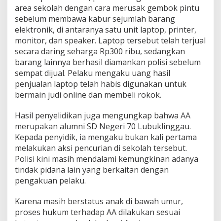
u
area sekolah dengan cara merusak gembok pintu
k
sebelum membawa kabur sejumlah barang
J
elektronik, di antaranya satu unit laptop, printer,
u
monitor, dan speaker. Laptop tersebut telah terjual
d
i
secara daring seharga Rp300 ribu, sedangkan
O
barang lainnya berhasil diamankan polisi sebelum
n
sempat dijual. Pelaku mengaku uang hasil
l
penjualan laptop telah habis digunakan untuk
i
bermain judi online dan membeli rokok.
n
e
Hasil penyelidikan juga mengungkap bahwa AA
merupakan alumni SD Negeri 70 Lubuklinggau.
Kepada penyidik, ia mengaku bukan kali pertama
melakukan aksi pencurian di sekolah tersebut.
Polisi kini masih mendalami kemungkinan adanya
tindak pidana lain yang berkaitan dengan
pengakuan pelaku.
Karena masih berstatus anak di bawah umur,
proses hukum terhadap AA dilakukan sesuai