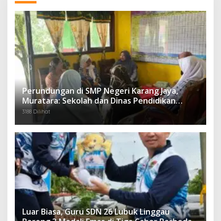
Perundungan di SMP Negeri Karang Jaya,
Muratara: Sekolah dan Dinas Pendidikan
Langsung Ambil Tindakan Tegas
3188 Dilihat
Luar Biasa, Guru SDN 26 Lubuk Linggau