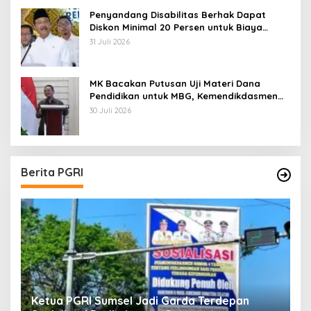
Penyandang Disabilitas Berhak Dapat
Diskon Minimal 20 Persen untuk Biaya
Sekolah dan Kuliah
31 Juli 2026
MK Bacakan Putusan Uji Materi Dana
Pendidikan untuk MBG, Kemendikdasmen
Tunggu Implikasi Putusan
30 Juli 2026
Berita PGRI
Ketua PGRI Sumsel Jadi Garda Terdepan
G