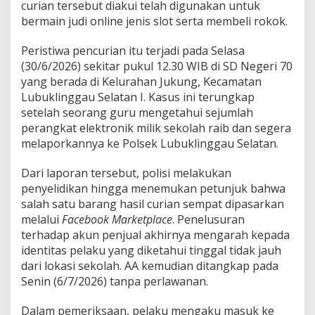
curian tersebut diakui telah digunakan untuk
l
a
bermain judi online jenis slot serta membeli rokok.
h
,
Peristiwa pencurian itu terjadi pada Selasa
H
(30/6/2026) sekitar pukul 12.30 WIB di SD Negeri 70
a
yang berada di Kelurahan Jukung, Kecamatan
s
i
Lubuklinggau Selatan I. Kasus ini terungkap
l
setelah seorang guru mengetahui sejumlah
C
perangkat elektronik milik sekolah raib dan segera
u
melaporkannya ke Polsek Lubuklinggau Selatan.
r
i
a
Dari laporan tersebut, polisi melakukan
n
penyelidikan hingga menemukan petunjuk bahwa
D
salah satu barang hasil curian sempat dipasarkan
i
melalui
Facebook Marketplace
. Penelusuran
p
terhadap akun penjual akhirnya mengarah kepada
a
k
identitas pelaku yang diketahui tinggal tidak jauh
a
dari lokasi sekolah. AA kemudian ditangkap pada
i
Senin (6/7/2026) tanpa perlawanan.
u
n
Dalam pemeriksaan, pelaku mengaku masuk ke
t