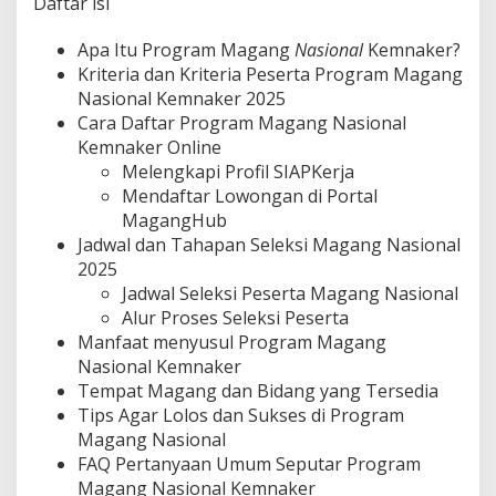
Daftar isi
,
L
Apa Itu Program Magang
Nasional
Kemnaker?
i
Kriteria dan Kriteria Peserta Program Magang
n
k
Nasional Kemnaker 2025
R
Cara Daftar Program Magang Nasional
e
Kemnaker Online
s
Melengkapi Profil SIAPKerja
m
i
Mendaftar Lowongan di Portal
,
MagangHub
d
Jadwal dan Tahapan Seleksi Magang Nasional
a
2025
n
Jadwal Seleksi Peserta Magang Nasional
C
a
Alur Proses Seleksi Peserta
r
Manfaat menyusul Program Magang
a
Nasional Kemnaker
D
Tempat Magang dan Bidang yang Tersedia
a
f
Tips Agar Lolos dan Sukses di Program
t
Magang Nasional
a
FAQ Pertanyaan Umum Seputar Program
r
Magang Nasional Kemnaker
O