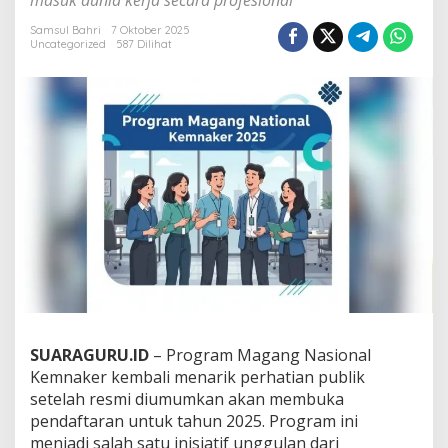
masuk dunia kerja secara profesional
a
g
Samsul Bahri
7 Oktober 2025
a
Uncategorized
587 Dilihat
n
g
N
a
s
i
o
n
a
l
K
e
m
n
a
k
e
SUARAGURU.ID
– Program Magang Nasional
r
Kemnaker kembali menarik perhatian publik
2
setelah resmi diumumkan akan membuka
0
pendaftaran untuk tahun 2025. Program ini
2
5
menjadi salah satu inisiatif unggulan dari