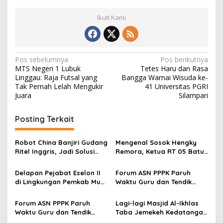
Ikuti Kami
N
Pos sebelumnya
Pos berikutnya
MTS Negeri 1 Lubuk
Tetes Haru dan Rasa
a
Linggau: Raja Futsal yang
Bangga Warnai Wisuda ke-
v
Tak Pernah Lelah Mengukir
41 Universitas PGRI
Juara
Silampari
i
g
Posting Terkait
a
s
Robot China Banjiri Gudang
Mengenal Sosok Hengky
Ritel Inggris, Jadi Solusi
Remora, Ketua RT 05 Batu
i
Krisis Tenaga Kerja
Urip Dosen yang Enerjik
p
dan Dekat dengan Warga
Delapan Pejabat Eselon II
Forum ASN PPPK Paruh
di Lingkungan Pemkab Musi
Waktu Guru dan Tendik
o
Rawas Dilantik
Gelar Syukuran dan
s
Silaturahmi Bersama
Forum ASN PPPK Paruh
Lagi-lagi Masjid Al-Ikhlas
Disdikbud Lubuk Linggau
Waktu Guru dan Tendik
Taba Jemekeh Kedatangan
Gelar Syukuran di Kantor
Ustazd Nasional “Kali ini