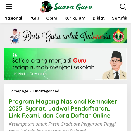
L
e
w
a
Nasional
PGRI
Opini
Kurikulum
Diklat
Sertifika
t
i
k
e
k
o
n
t
e
n
Homepage
/
Uncategorized
P
r
Program Magang Nasional Kemnaker
o
g
2025: Syarat, Jadwal Pendaftaran,
r
Link Resmi, dan Cara Daftar Online
a
m
Kesempatan untuk Fresh Graduate Perguruan Tinggi
M