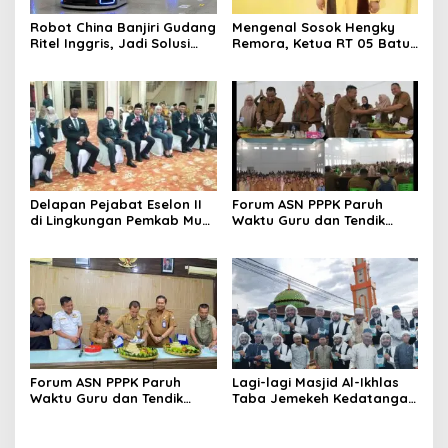
Robot China Banjiri Gudang
Mengenal Sosok Hengky
Ritel Inggris, Jadi Solusi
Remora, Ketua RT 05 Batu
Krisis Tenaga Kerja
Urip Dosen yang Enerjik
dan Dekat dengan Warga
Delapan Pejabat Eselon II
Forum ASN PPPK Paruh
di Lingkungan Pemkab Musi
Waktu Guru dan Tendik
Rawas Dilantik
Gelar Syukuran dan
Silaturahmi Bersama
Disdikbud Lubuk Linggau
Forum ASN PPPK Paruh
Lagi-lagi Masjid Al-Ikhlas
Waktu Guru dan Tendik
Taba Jemekeh Kedatangan
Gelar Syukuran di Kantor
Ustazd Nasional “Kali ini
BKPSDM Lubuk Linggau
Kedatangan imam muda &
Qori Dari Makkah Syeh