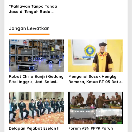
BKPSDM Lubuk Linggau
Kedatangan imam muda &
“Pahlawan Tanpa Tanda
Qori Dari Makkah Syeh
Jasa di Tengah Badai
Abdul Basith Musfi, Lc.,
Tuduhan”
M.A.”
Jangan Lewatkan
Robot China Banjiri Gudang
Mengenal Sosok Hengky
Ritel Inggris, Jadi Solusi
Remora, Ketua RT 05 Batu
Krisis Tenaga Kerja
Urip Dosen yang Enerjik
dan Dekat dengan Warga
Delapan Pejabat Eselon II
Forum ASN PPPK Paruh