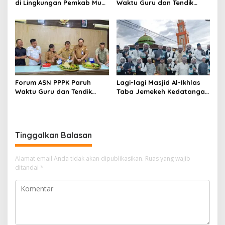
di Lingkungan Pemkab Musi
Waktu Guru dan Tendik
Rawas Dilantik
Gelar Syukuran dan
Silaturahmi Bersama
Disdikbud Lubuk Linggau
Forum ASN PPPK Paruh
Lagi-lagi Masjid Al-Ikhlas
Waktu Guru dan Tendik
Taba Jemekeh Kedatangan
Gelar Syukuran di Kantor
Ustazd Nasional “Kali ini
BKPSDM Lubuk Linggau
Kedatangan imam muda &
Qori Dari Makkah Syeh
Abdul Basith Musfi, Lc.,
Tinggalkan Balasan
M.A.”
Alamat email Anda tidak akan dipublikasikan.
Ruas yang wajib
ditandai
*