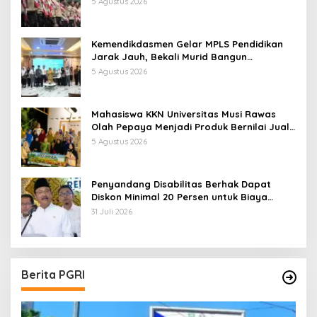
5 Agustus 2026
Kemendikdasmen Gelar MPLS Pendidikan
Jarak Jauh, Bekali Murid Bangun
Kemandirian Belajar
5 Agustus 2026
Mahasiswa KKN Universitas Musi Rawas
Olah Pepaya Menjadi Produk Bernilai Jual
Tinggi, Dorong UMKM Desa Air Satan
5 Agustus 2026
Penyandang Disabilitas Berhak Dapat
Diskon Minimal 20 Persen untuk Biaya
Sekolah dan Kuliah
31 Juli 2026
Berita PGRI