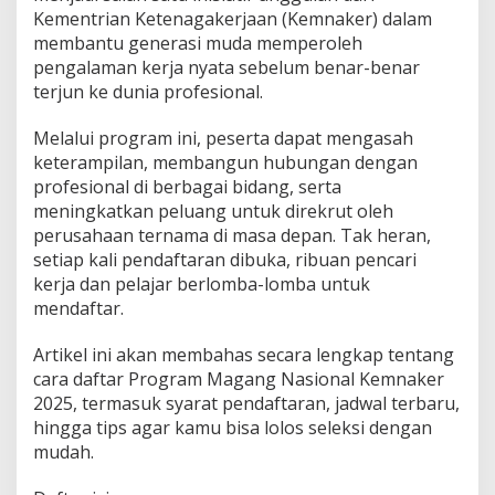
:
Kementrian Ketenagakerjaan (Kemnaker) dalam
S
membantu generasi muda memperoleh
y
pengalaman kerja nyata sebelum benar-benar
a
terjun ke dunia profesional.
r
a
t
Melalui program ini, peserta dapat mengasah
,
keterampilan, membangun hubungan dengan
J
profesional di berbagai bidang, serta
a
meningkatkan peluang untuk direkrut oleh
d
w
perusahaan ternama di masa depan. Tak heran,
a
setiap kali pendaftaran dibuka, ribuan pencari
l
kerja dan pelajar berlomba-lomba untuk
P
mendaftar.
e
n
d
Artikel ini akan membahas secara lengkap tentang
a
cara daftar Program Magang Nasional Kemnaker
f
2025, termasuk syarat pendaftaran, jadwal terbaru,
t
hingga tips agar kamu bisa lolos seleksi dengan
a
r
mudah.
a
n