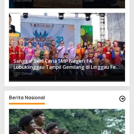
2700 Dilihat
Sanggar Seni Ceria SMP Negeri 14
Lubuklinggau Tampil Gemilang di Linggau Fest
2025
2352 Dilihat
Berita Nasional