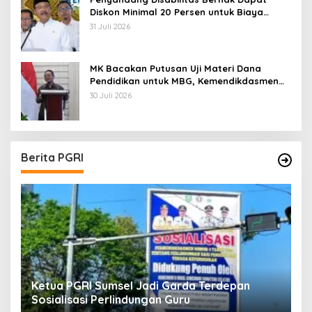
Diskon Minimal 20 Persen untuk Biaya
Sekolah dan Kuliah
31 Juli 2026
MK Bacakan Putusan Uji Materi Dana
Pendidikan untuk MBG, Kemendikdasmen
Tunggu Implikasi Putusan
30 Juli 2026
Berita PGRI
Ketua PGRI Sumsel Jadi Garda Terdepan
G
Sosialisasi Perlindungan Guru
L