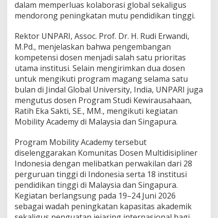
dalam memperluas kolaborasi global sekaligus
n
U
mendorong peningkatan mutu pendidikan tinggi.
N
P
Rektor UNPARI, Assoc. Prof. Dr. H. Rudi Erwandi,
A
M.Pd., menjelaskan bahwa pengembangan
R
kompetensi dosen menjadi salah satu prioritas
I
I
utama institusi. Selain mengirimkan dua dosen
k
untuk mengikuti program magang selama satu
u
bulan di Jindal Global University, India, UNPARI juga
t
mengutus dosen Program Studi Kewirausahaan,
i
M
Ratih Eka Sakti, SE., MM., mengikuti kegiatan
o
Mobility Academy di Malaysia dan Singapura.
b
i
Program Mobility Academy tersebut
l
diselenggarakan Komunitas Dosen Multidisipliner
i
t
Indonesia dengan melibatkan perwakilan dari 28
y
perguruan tinggi di Indonesia serta 18 institusi
A
pendidikan tinggi di Malaysia dan Singapura.
c
Kegiatan berlangsung pada 19–24 Juni 2026
a
sebagai wadah peningkatan kapasitas akademik
d
e
sekaligus penguatan jejaring internasional bagi