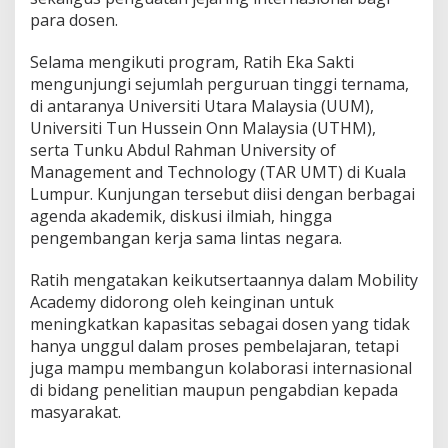
m
para dosen.
y
k
Selama mengikuti program, Ratih Eka Sakti
e
mengunjungi sejumlah perguruan tinggi ternama,
M
a
di antaranya Universiti Utara Malaysia (UUM),
l
Universiti Tun Hussein Onn Malaysia (UTHM),
a
serta Tunku Abdul Rahman University of
y
Management and Technology (TAR UMT) di Kuala
s
i
Lumpur. Kunjungan tersebut diisi dengan berbagai
a
agenda akademik, diskusi ilmiah, hingga
d
pengembangan kerja sama lintas negara.
a
n
Ratih mengatakan keikutsertaannya dalam Mobility
S
i
Academy didorong oleh keinginan untuk
n
meningkatkan kapasitas sebagai dosen yang tidak
g
hanya unggul dalam proses pembelajaran, tetapi
a
juga mampu membangun kolaborasi internasional
p
di bidang penelitian maupun pengabdian kepada
u
r
masyarakat.
a
d