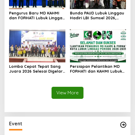
Pengurus Baru MD KAHMI
Bunda PAUD Lubuk Linggau
dan FORHATI Lubuk Linggau
Hadiri LBI Sumsel 2026,
Resmi Dilantik, Siap
Dorong Inovasi dan Peran
Bersinergi Bangun Daerah
Keluarga dalam Tumbuh
Kembang Anak
Lomba Cepat Tepat Sang
Persiapan Pelantikan MD
Juara 2026 Selesai Digelar,
FORHATI dan KAHMI Lubuk
Ini Daftar Juara dan
Linggau Rampung, Digelar
Penerima Penghargaan
di Aula Embun Semimbar
Spesial
UNPARI
View More
Event