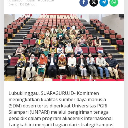
Alfiansyah Hasan
6 Juli 2026
e
Event
136 Dilihat
j
a
r
i
n
g
I
n
t
e
r
n
a
s
i
o
n
Lubuklinggau, SUARAGURU.ID- Komitmen
a
meningkatkan kualitas sumber daya manusia
l
,
(SDM) dosen terus diperkuat Universitas PGRI
D
Silampari (UNPARI) melalui pengiriman tenaga
o
pendidik dalam program akademik internasional.
s
Langkah ini menjadi bagian dari strategi kampus
e