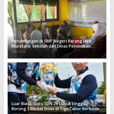
Perundungan di SMP Negeri Karang Jaya,
Muratara: Sekolah dan Dinas Pendidikan
Langsung Ambil Tindakan Tegas
3188 Dilihat
Luar Biasa, Guru SDN 26 Lubuk Linggau
Borong 3 Medali Emas di Tiga Cabor Berbeda