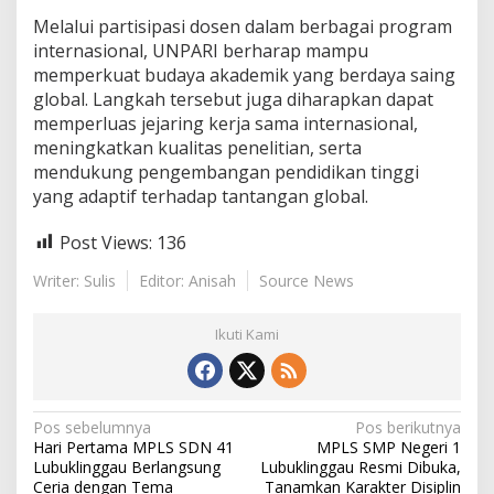
Melalui partisipasi dosen dalam berbagai program
internasional, UNPARI berharap mampu
memperkuat budaya akademik yang berdaya saing
global. Langkah tersebut juga diharapkan dapat
memperluas jejaring kerja sama internasional,
meningkatkan kualitas penelitian, serta
mendukung pengembangan pendidikan tinggi
yang adaptif terhadap tantangan global.
Post Views:
136
Writer: Sulis
Editor: Anisah
Source News
Ikuti Kami
N
Pos sebelumnya
Pos berikutnya
Hari Pertama MPLS SDN 41
MPLS SMP Negeri 1
a
Lubuklinggau Berlangsung
Lubuklinggau Resmi Dibuka,
Ceria dengan Tema
Tanamkan Karakter Disiplin