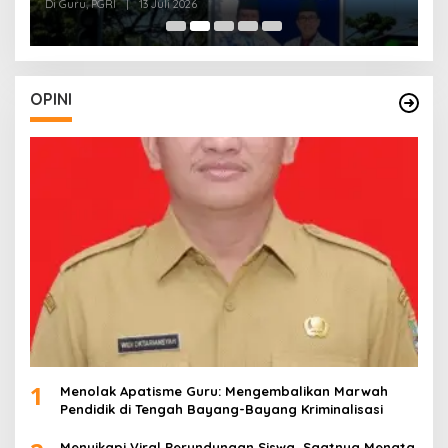
J
Di Guru, PGRI
|
13 Juli 2026
Di
O
OPINI
1
Menolak Apatisme Guru: Mengembalikan Marwah
Pendidik di Tengah Bayang-Bayang Kriminalisasi
Menyikapi Viral Perundungan Siswa, Saatnya Menata