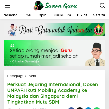
L
e
w
a
Nasional
PGRI
Opini
Kurikulum
Diklat
Sertifika
t
i
k
e
k
o
n
t
e
n
Homepage
/
Event
P
e
Perkuat Jejaring Internasional, Dosen
r
k
UNPARI Ikuti Mobility Academy ke
u
Malaysia dan Singapura demi
a
Tingkatkan Mutu SDM
t
J