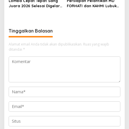
Lomba Cepat Tepat Sang
Persiapan Pelantikan MD
Juara 2026 Selesai Digelar,
FORHATI dan KAHMI Lubuk
Ini Daftar Juara dan
Linggau Rampung, Digelar
Penerima Penghargaan
di Aula Embun Semimbar
Spesial
UNPARI
Tinggalkan Balasan
Alamat email Anda tidak akan dipublikasikan.
Ruas yang wajib
ditandai
*