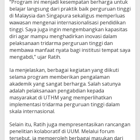
“Program ini menjadi kesempatan berharga untuk
e
belajar langsung dari praktik baik perguruan tinggi
m
di Malaysia dan Singapura sekaligus memperluas
i
T
wawasan mengenai internasionalisasi pendidikan
i
tinggi. Saya juga ingin mengembangkan kapasitas
n
diri agar mampu menghadirkan inovasi dalam
g
pelaksanaan tridarma perguruan tinggi dan
k
a
membawa manfaat nyata bagi institusi tempat saya
t
mengabdi,” ujar Ratih.
k
a
Ia menjelaskan, berbagai kegiatan yang diikuti
n
selama program memberikan pengalaman
M
u
akademik yang sangat berharga. Salah satunya
t
adalah pelaksanaan pengabdian kepada
u
masyarakat di UTHM yang memperlihatkan
S
implementasi tridarma perguruan tinggi dalam
D
skala internasional.
M
Selain itu, Ratih juga mempresentasikan rancangan
penelitian kolaboratif di UUM. Melalui forum
tersebut, ia memperoleh berbagai masukan dari