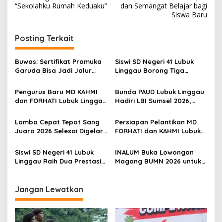
v
“Sekolahku Rumah Keduaku”
dan Semangat Belajar bagi
i
Siswa Baru
g
Posting Terkait
a
s
Buwas: Sertifikat Pramuka
Siswi SD Negeri 41 Lubuk
i
Garuda Bisa Jadi Jalur
Linggau Borong Tiga
p
Khusus Masuk TNI, Polri,
Medali Perunggu di
dan Perguruan Tinggi
Kejuaraan Akuatik
Pengurus Baru MD KAHMI
Bunda PAUD Lubuk Linggau
o
Indonesia Palembang
dan FORHATI Lubuk Linggau
Hadiri LBI Sumsel 2026,
s
Resmi Dilantik, Siap
Dorong Inovasi dan Peran
Bersinergi Bangun Daerah
Keluarga dalam Tumbuh
Lomba Cepat Tepat Sang
Persiapan Pelantikan MD
Kembang Anak
Juara 2026 Selesai Digelar,
FORHATI dan KAHMI Lubuk
Ini Daftar Juara dan
Linggau Rampung, Digelar
Penerima Penghargaan
di Aula Embun Semimbar
Siswi SD Negeri 41 Lubuk
INALUM Buka Lowongan
Spesial
UNPARI
Linggau Raih Dua Prestasi
Magang BUMN 2026 untuk
pada Kejuaraan Karate
Mahasiswa, Simak
Open di Tanjung Enim
Ketentuannya!
Jangan Lewatkan