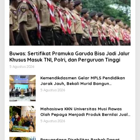
Buwas: Sertifikat Pramuka Garuda Bisa Jadi Jalur
Khusus Masuk TNI, Polri, dan Perguruan Tinggi
5 Agustus 2026
Kemendikdasmen Gelar MPLS Pendidikan
Jarak Jauh, Bekali Murid Bangun
Kemandirian Belajar
5 Agustus 2026
Mahasiswa KKN Universitas Musi Rawas
Olah Pepaya Menjadi Produk Bernilai Jual
Tinggi, Dorong UMKM Desa Air Satan
5 Agustus 2026
Penyandang Disabilitas Berhak Dapat