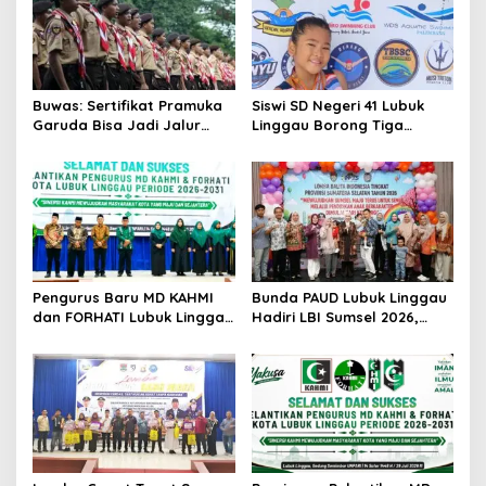
Buwas: Sertifikat Pramuka
Siswi SD Negeri 41 Lubuk
Garuda Bisa Jadi Jalur
Linggau Borong Tiga
Khusus Masuk TNI, Polri,
Medali Perunggu di
dan Perguruan Tinggi
Kejuaraan Akuatik
Indonesia Palembang
Pengurus Baru MD KAHMI
Bunda PAUD Lubuk Linggau
dan FORHATI Lubuk Linggau
Hadiri LBI Sumsel 2026,
Resmi Dilantik, Siap
Dorong Inovasi dan Peran
Bersinergi Bangun Daerah
Keluarga dalam Tumbuh
Kembang Anak