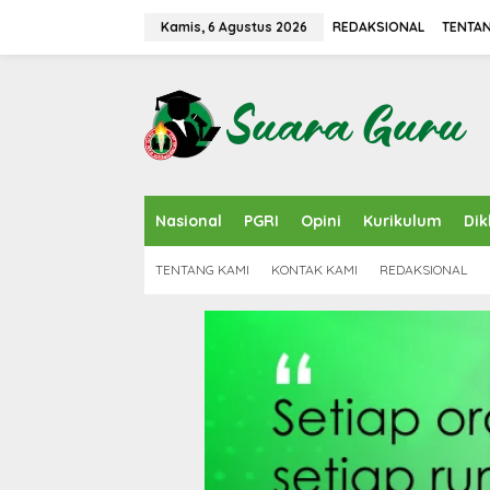
L
e
Kamis, 6 Agustus 2026
REDAKSIONAL
TENTAN
w
a
t
i
k
e
k
o
n
Nasional
PGRI
Opini
Kurikulum
Dik
t
e
n
TENTANG KAMI
KONTAK KAMI
REDAKSIONAL