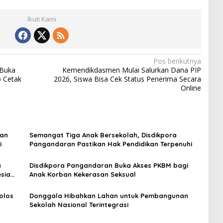
Ikuti Kami
Pos berikutnya
 Buka
Kemendikdasmen Mulai Salurkan Dana PIP
p Cetak
2026, Siswa Bisa Cek Status Penerima Secara
Online
dan
Semangat Tiga Anak Bersekolah, Disdikpora
i
Pangandaran Pastikan Hak Pendidikan Terpenuhi
a
Disdikpora Pangandaran Buka Akses PKBM bagi
sia
Anak Korban Kekerasan Seksual
olos
Donggala Hibahkan Lahan untuk Pembangunan
Sekolah Nasional Terintegrasi