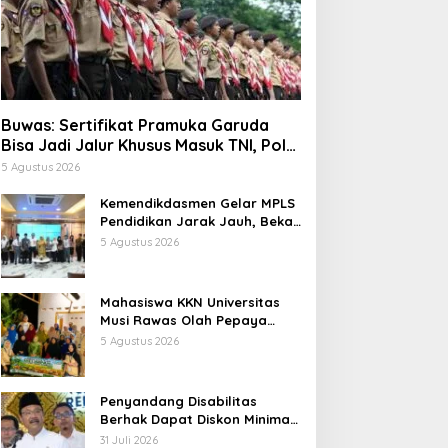
Buwas: Sertifikat Pramuka Garuda
Bisa Jadi Jalur Khusus Masuk TNI, Polri,
dan Perguruan Tinggi
5 Agustus 2026
Kemendikdasmen Gelar MPLS
Pendidikan Jarak Jauh, Bekali
Murid Bangun Kemandirian
5 Agustus 2026
Belajar
Mahasiswa KKN Universitas
Musi Rawas Olah Pepaya
Menjadi Produk Bernilai Jual
5 Agustus 2026
Tinggi, Dorong UMKM Desa Air
Satan
Penyandang Disabilitas
Berhak Dapat Diskon Minimal
20 Persen untuk Biaya
31 Juli 2026