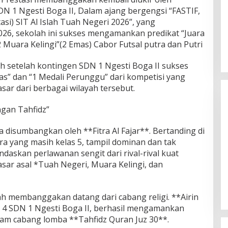
N 1 Ngesti Boga II, Dalam ajang bergengsi “FASTIF,
asi) SIT Al Islah Tuah Negeri 2026”, yang
26, sekolah ini sukses mengamankan predikat “Juara
Muara Kelingi”(2 Emas) Cabor Futsal putra dan Putri
aih setelah kontingen SDN 1 Ngesti Boga II sukses
” dan “1 Medali Perunggu” dari kompetisi yang
asar dari berbagai wilayah tersebut.
gan Tahfidz”
 disumbangkan oleh **Fitra Al Fajar**. Bertanding di
ra yang masih kelas 5, tampil dominan dan tak
daskan perlawanan sengit dari rival-rival kuat
Himpunan Wanita UNPARI Salurkan
sar asal *Tuah Negeri, Muara Kelingi, dan
Bantuan bagi Korban Kebakaran
di Jawa Kanan SS
Di PGRI
|
27 Juli 2026
lah membanggakan datang dari cabang religi. **Airin
las 4 SDN 1 Ngesti Boga II, berhasil mengamankan
alam cabang lomba **Tahfidz Quran Juz 30**.