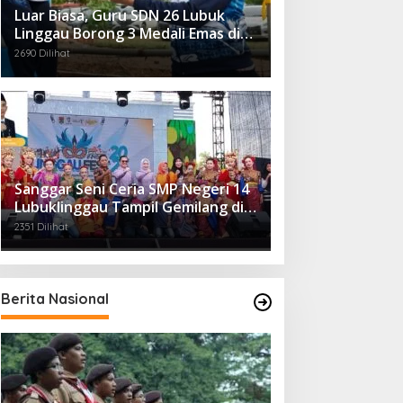
Luar Biasa, Guru SDN 26 Lubuk
Linggau Borong 3 Medali Emas di
Tiga Cabor Berbeda
2690 Dilihat
Sanggar Seni Ceria SMP Negeri 14
Lubuklinggau Tampil Gemilang di
Linggau Fest 2025
2351 Dilihat
Berita Nasional