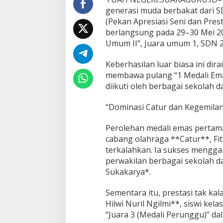
g
generasi muda berbakat dari SD
a
(Pekan Apresiasi Seni dan Prest
I
I
berlangsung pada 29–30 Mei 20
T
Umum II”, Juara umum 1, SDN 2 
a
m
Keberhasilan luar biasa ini dir
p
membawa pulang “1 Medali Emas
i
l
diikuti oleh berbagai sekolah d
M
e
“Dominasi Catur dan Kegemilan
m
u
Perolehan medali emas pertama
k
a
cabang olahraga **Catur**, Fit
u
terkalahkan. Ia sukses menggan
"
perwakilan berbagai sekolah da
Sukakarya*.
Sementara itu, prestasi tak ka
Hilwi Nuril Ngilmi**, siswi ke
“Juara 3 (Medali Perunggu)” d