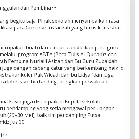
Unggulan dan Pembina**
atang begitu saja. Pihak sekolah menyampaikan rasa
ikasi para Guru dan ustadzah yang terus konsisten
 merupakan buah dari binaan dan didikan para guru
melalui program *BTA (Baca Tulis Al-Qur’an)* dan
zah Pembina Nurlaili Azizah dan Bu Guru Zubaidah
u juga dengan cabang catur yang berkembang baik, di
trakurikuler Pak Widadi dan bu Lidya,”dan juga
tra lebih siap bertanding, uungkap perwakilan
rima kasih juga disampaikan Kepala sekolah
guru pendamping yang setia mengawal perjuangan
uh (29–30 Mei), baik tim pendamping Futsal
idz Juz 30.
si**