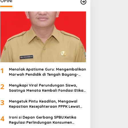
OPINI
1
Menolak Apatisme Guru: Mengembalikan
Marwah Pendidik di Tengah Bayang-
Bayang Kriminalisasi
2
Menyikapi Viral Perundungan Siswa,
Saatnya Menata Kembali Fondasi Etika
di Sekolah Kita
3
Mengetuk Pintu Keadilan, Mengawal
Kepastian Kesejahteraan PPPK Lewat
APBN
4
Ironi si Depan Gerbang SPBU:Ketika
Regulasi Perlindungan Konsumen
Membentur Perut Rakyat Miskin