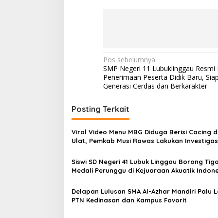
N
Pos sebelumnya
SMP Negeri 11 Lubuklinggau Resmi
a
Penerimaan Peserta Didik Baru, Sia
v
Generasi Cerdas dan Berkarakter
i
Posting Terkait
g
a
Viral Video Menu MBG Diduga Berisi Cacing 
s
Ulat, Pemkab Musi Rawas Lakukan Investigas
i
Siswi SD Negeri 41 Lubuk Linggau Borong Tig
p
Medali Perunggu di Kejuaraan Akuatik Indone
Palembang
o
Delapan Lulusan SMA Al-Azhar Mandiri Palu L
s
PTN Kedinasan dan Kampus Favorit